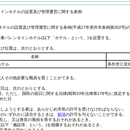
タインホテルの設置及び管理運営に関する条例
テルの設置及び管理運営に関する条例(平成17年美作市条例第202号)
作東バレンタインホテル
(以下「ホテル」という。)
を設置する。
及び位置は、次のとおりとする。
名称
ホテル
美作市江見9
配人その他必要な職員を置くことができる。
館日は、次のとおりとする。
日。
ただし、国民の祝日に関する法律
(昭和23年法律第178号)
に規定する
めた日
用しようとする者は、あらかじめ市長の許可を受けなければならない。
号
のいずれかに該当するときは、
前項
の許可を与えないことができる。
乱し、又は善良の風俗を害するおそれがあるとき。
(以下「施設等」という。)
を損傷するおそれがあるとき。