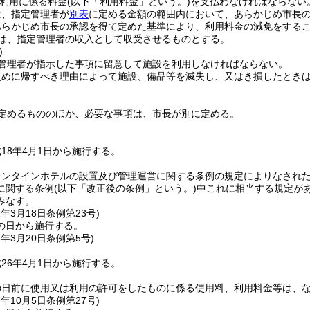
利用に係る料金
(以下「利用料金」という。)
を支払わなければならない
は、指定管理者が
別表
に定める金額の範囲内において、あらかじめ市長
あらかじめ市長の承認を得て定めた基準により、利用料金の減免をする
は、指定管理者の収入として収受させるものとする。
)
管理者が指示した事項に留意して施設を利用しなければならない。
責めに帰すべき理由によって施設、備品等を滅失し、又はき損したとき
定めるもののほか、必要な事項は、市長が別に定める。
18年4月1日から施行する。
レンタインホテルの設置及び管理運営に関する条例の規定によりなされ
に関する条例
(以下「改正後の条例」という。)
中これに相当する規定が
みなす。
1年3月18日
条例第23号)
の日から施行する。
6年3月20日
条例第5号)
26年4月1日から施行する。
の日前に使用又は利用の許可をしたものに係る使用料、利用料金等は、
7年10月5日
条例第27号)