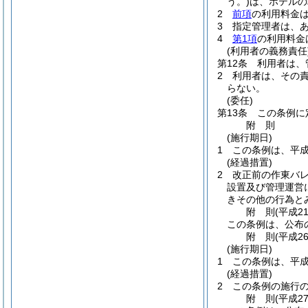
う。)
は、ホテルの
2
前項
の利用料金
3
指定管理者は、
4
第1項
の利用料金
(利用者の義務責任
第12条
利用者は、
2
利用者は、その
らない。
(委任)
第13条
この条例に
附
則
(施行期日)
1
この条例は、平成
(経過措置)
2
改正前の作東バ
設置及び管理運営
きその他の行為と
附
則
(平成2
この条例は、公布
附
則
(平成2
(施行期日)
1
この条例は、平成
(経過措置)
2
この条例の施行
附
則
(平成2