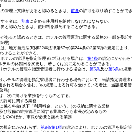
不適当と認められるとき。
)
設の管理上支障があると認めるときは、
前条
の許可を取り消すことがで
用する者は、
別表
に定める使用料を納付しなければならない。
必要と認めたときは、使用料を減免することができる。
要があると認めるときは、ホテルの管理運営に関する業務の一部を委託
管理)
理は、地方自治法
(昭和22年法律第67号)
第244条の2第3項の規定によ
わせることができる。
りホテルの管理を指定管理者に行わせる場合は、
第4条
の規定にかかわら
ホテルの休館日を変更し、若しくは別に定めることができる。
りホテルの管理を指定管理者に行わせる場合は、
第5条
及び
第6条
の規定
りホテルの管理を指定管理者に行わせる場合において、当該指定管理者
用される場合を含む。)
の規定による許可を受けている者は、当該指定管
業務)
は、次に掲げる業務を行うものとする。
の許可に関する業務
に係る料金
(以下「利用料金」という。)
の収納に関する業務
及び設備の維持管理に関する業務のうち市長が定めるもの
るもののほか、市長が必要と認める業務
の規定にかかわらず、
第9条第1項
の規定により、ホテルの管理を指定管