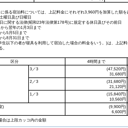
日に係る宿泊料については、上記料金にそれぞれ3,960円を加算した額
、土曜日及び日曜日
祝日に関する法律(昭和23年法律第178号)に規定する休日及びその前日
8日から翌年の1月3日まで
日から5月5日まで
日から8月31日まで
小学生以下の者が寝具を利用して宿泊した場合の料金をいう。)は、上記料
る。
区分
4時間まで
3／3
(47,520円)
31,680円
2／3
(31,680円)
21,120円
1／3
(15,840円)
10,560円
室)
(9,900円)
6,600円
場合は上段カッコ内の金額