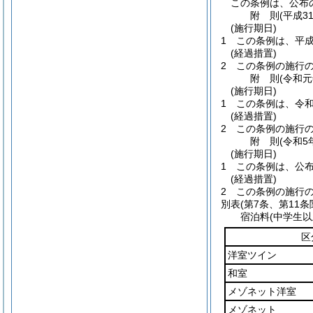
この条例は、公布
附
則
(平成3
(施行期日)
1
この条例は、平成
(経過措置)
2
この条例の施行
附
則
(令和元
(施行期日)
1
この条例は、令和
(経過措置)
2
この条例の施行
附
則
(令和5
(施行期日)
1
この条例は、公
(経過措置)
2
この条例の施行
別表
(第7条、第11条
宿泊料(中学生以
区
洋室ツイン
和室
メゾネット洋室
メゾネット