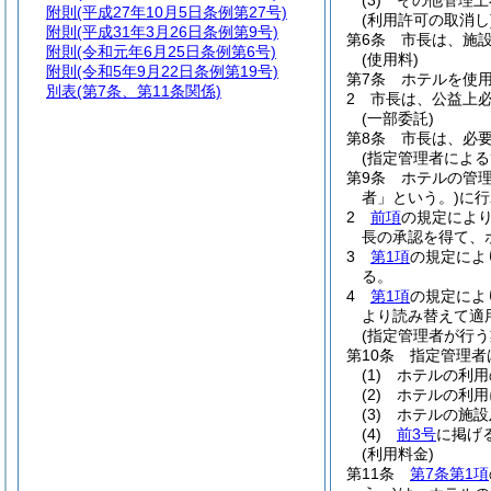
(3)
その他管理上
附則
(平成27年10月5日条例第27号)
(利用許可の取消し
附則
(平成31年3月26日条例第9号)
第6条
市長は、施
附則
(令和元年6月25日条例第6号)
(使用料)
附則
(令和5年9月22日条例第19号)
第7条
ホテルを使
別表
(第7条、第11条関係)
2
市長は、公益上
(一部委託)
第8条
市長は、必
(指定管理者による
第9条
ホテルの管
者」という。)
に行
2
前項
の規定によ
長の承認を得て、
3
第1項
の規定によ
る。
4
第1項
の規定によ
より読み替えて適
(指定管理者が行う
第10条
指定管理者
(1)
ホテルの利用
(2)
ホテルの利用
(3)
ホテルの施設
(4)
前3号
に掲げ
(利用料金)
第11条
第7条第1項