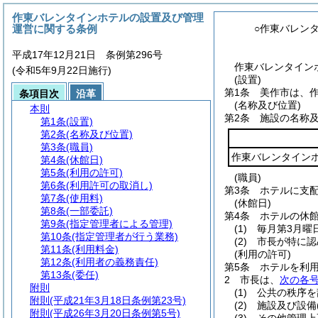
作東バレンタインホテルの設置及び管理
運営に関する条例
○作東バレン
平成17年12月21日 条例第296号
作東バレンタインホ
(令和5年9月22日施行)
(設置)
第1条
美作市は、
条項目次
沿革
(名称及び位置)
本則
第2条
施設の名称
第1条
(設置)
第2条
(名称及び位置)
第3条
(職員)
作東バレンタイン
第4条
(休館日)
第5条
(利用の許可)
(職員)
第6条
(利用許可の取消し)
第3条
ホテルに支
第7条
(使用料)
(休館日)
第8条
(一部委託)
第4条
ホテルの休
第9条
(指定管理者による管理)
(1)
毎月第3月曜
第10条
(指定管理者が行う業務)
(2)
市長が特に認
第11条
(利用料金)
(利用の許可)
第12条
(利用者の義務責任)
第5条
ホテルを利
第13条
(委任)
2
市長は、
次の各
附則
(1)
公共の秩序を
附則
(平成21年3月18日条例第23号)
(2)
施設及び設備
附則
(平成26年3月20日条例第5号)