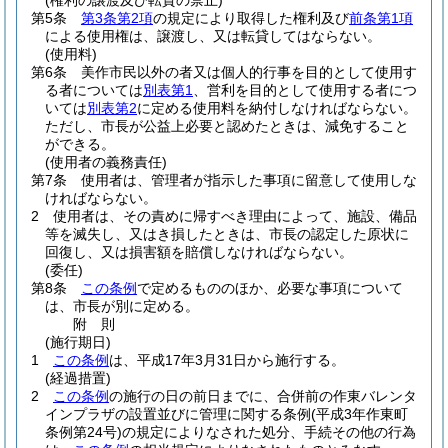
(権利の譲渡及び転貸の禁止)
第5条
第3条第2項
の規定により取得した権利及び
前条第1項
による使用権は、譲渡し、又は転貸してはならない。
(使用料)
第6条
美作市民以外の者又は個人的行事を目的として使用す
る者については
別表第1
、営利を目的として使用する者につ
いては
別表第2
に定める使用料を納付しなければならない。
ただし、市長が公益上必要と認めたときは、減免すること
ができる。
(使用者の義務責任)
第7条
使用者は、管理者が指示した事項に留意して使用しな
ければならない。
2
使用者は、その責めに帰すべき理由によって、施設、備品
等を滅失し、又はき損したときは、市長の認定した原状に
回復し、又は損害額を賠償しなければならない。
(委任)
第8条
この条例
で定めるもののほか、必要な事項について
は、市長が別に定める。
附
則
(施行期日)
1
この条例
は、平成17年3月31日から施行する。
(経過措置)
2
この条例
の施行の日の前日までに、合併前の作東バレンタ
インプラザの設置並びに管理に関する条例
(平成3年作東町
条例第24号)
の規定によりなされた処分、手続その他の行為