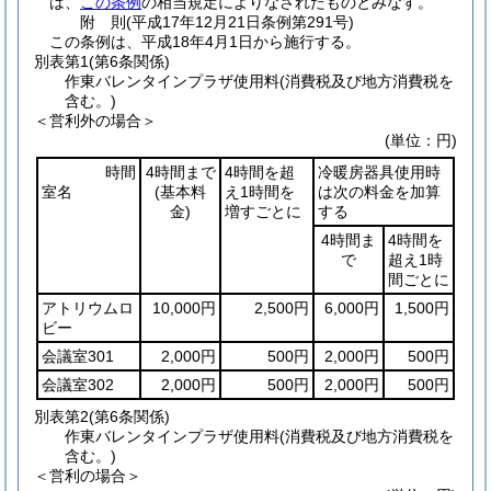
は、
この条例
の相当規定によりなされたものとみなす。
附
則
(平成17年12月21日
条例第291号)
この条例は、平成18年4月1日から施行する。
別表第1
(第6条関係)
作東バレンタインプラザ使用料(消費税及び地方消費税を
含む。)
＜営利外の場合＞
(単位：円)
時間
4時間まで
4時間を超
冷暖房器具使用時
室名
(基本料
え1時間を
は次の料金を加算
金)
増すごとに
する
4時間ま
4時間を
で
超え1時
間ごとに
アトリウムロ
10,000円
2,500円
6,000円
1,500円
ビー
会議室301
2,000円
500円
2,000円
500円
会議室302
2,000円
500円
2,000円
500円
別表第2
(第6条関係)
作東バレンタインプラザ使用料(消費税及び地方消費税を
含む。)
＜営利の場合＞