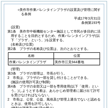
○美作市作東バレンタインプラザの設置及び管理に関す
る条例
平成17年3月31日
条例第193号
(設置)
第1条
美作市中枢機能センター施設として市民が多目的に活
用することを目的とするため、作東バレンタインプラザ
(以
下「プラザ」という。)
を設置する。
(名称及び位置)
第2条
プラザの名称及び位置は、次のとおりとする。
名称
位置
作東バレンタインプラザ
美作市江見944番地
(管理)
第3条
プラザの管理は、市長が行う。
2
市長は、プラザの一部を貸し付けることができる。
(施設の使用許可及び制限)
第4条
プラザの全部又は一部を専用使用
(以下「使用」とい
う。)
しようとする者は、あらかじめ管理者に届け出て許可
を受けなければならない。
2
市長は、公安、公益、風俗及び管理上適当でないと認める
ときは、使用を許可しない。