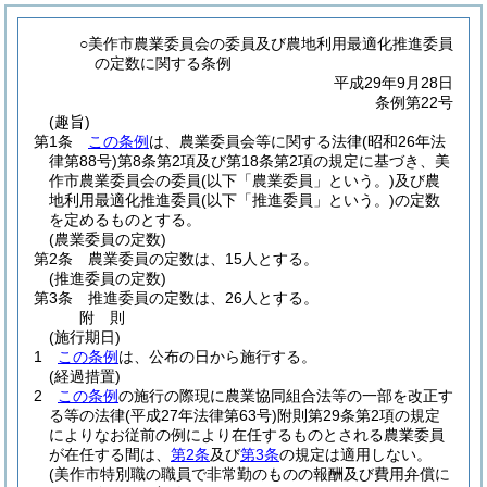
○美作市農業委員会の委員及び農地利用最適化推進委員
の定数に関する条例
平成29年9月28日
条例第22号
(趣旨)
第1条
この条例
は、農業委員会等に関する法律
(昭和26年法
律第88号)
第8条第2項及び第18条第2項の規定に基づき、美
作市農業委員会の委員
(以下「農業委員」という。)
及び農
地利用最適化推進委員
(以下「推進委員」という。)
の定数
を定めるものとする。
(農業委員の定数)
第2条
農業委員の定数は、15人とする。
(推進委員の定数)
第3条
推進委員の定数は、26人とする。
附
則
(施行期日)
1
この条例
は、公布の日から施行する。
(経過措置)
2
この条例
の施行の際現に農業協同組合法等の一部を改正す
る等の法律
(平成27年法律第63号)
附則第29条第2項の規定
によりなお従前の例により在任するものとされる農業委員
が在任する間は、
第2条
及び
第3条
の規定は適用しない。
(美作市特別職の職員で非常勤のものの報酬及び費用弁償に