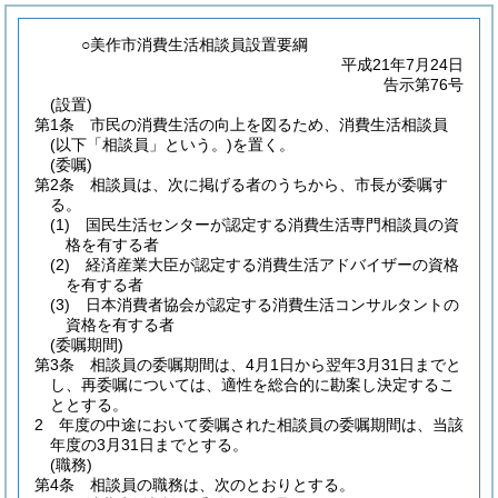
○美作市消費生活相談員設置要綱
平成21年7月24日
告示第76号
(設置)
第1条
市民の消費生活の向上を図るため、消費生活相談員
(以下「相談員」という。)
を置く。
(委嘱)
第2条
相談員は、次に掲げる者のうちから、市長が委嘱す
る。
(1)
国民生活センターが認定する消費生活専門相談員の資
格を有する者
(2)
経済産業大臣が認定する消費生活アドバイザーの資格
を有する者
(3)
日本消費者協会が認定する消費生活コンサルタントの
資格を有する者
(委嘱期間)
第3条
相談員の委嘱期間は、4月1日から翌年3月31日までと
し、再委嘱については、適性を総合的に勘案し決定するこ
ととする。
2
年度の中途において委嘱された相談員の委嘱期間は、当該
年度の3月31日までとする。
(職務)
第4条
相談員の職務は、次のとおりとする。