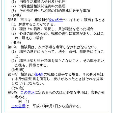
(1)
消費生活相談の受付及び処理
(2)
消費生活相談関係資料の整理
(3)
その他消費生活相談の目的達成に必要な事項
(解嘱)
第5条
市長は、相談員が
次の各号
のいずれかに該当するとき
は、解嘱することができる。
(1)
職務上の義務に違反し、又は職務を怠った場合
(2)
心身の故障のため、職務の遂行に支障があり、又はこ
れに堪えない場合
(服務)
第6条
相談員は、次の事項を遵守しなければならない。
(1)
職務の遂行にあたって、法令、条例、規則等に従うこ
と。
(2)
職務上知り得た秘密を漏らさないこと。
その職を退い
た後も、同様とする。
(証明書)
第7条
相談員が
第4条
の職務に従事する場合、その身分を証
する身分証明書を所有し、要求があったときはそれを提示
しなければならない。
(その他)
第8条
この告示
に定めるもののほか必要な事項は、市長が別
に定める。
附
則
この告示
は、平成21年8月1日から施行する。