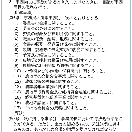
3
事務局長に事故があるとき又は欠けたときは、書記が事務
局長の職務を行う。
(所掌事務)
第6条
事務局の所掌事務は、次のとおりとする。
(1)
委員会の会議に関すること。
(2)
委員会の身分に関すること。
(3)
委員の報酬及び費用弁償に関すること。
(4)
職員の任免、給与、服務に関すること。
(5)
文書の収受、発送及び保存に関すること。
(6)
規則、規程等の制定並びに改廃に関すること。
(7)
予算及び経理に関すること。
(8)
農地等の権利移動及び転用に関すること。
(9)
農地等の利用関係の調整に関すること。
(10)
小作料及び小作地の保有統制に関すること。
(11)
農地等の交換分合事業に関すること。
(12)
農家台帳の整備に関すること。
(13)
農業者年金業務に関すること。
(14)
農地等取得資金及び維持資金融通に関すること。
(15)
経営基盤強化促進事業に関すること。
(16)
農地の諸証明に関すること。
(17)
その他委員会の庶務に関すること。
(専決)
第7条
次に掲げる事項は、事務局長において専決処分するこ
とができる。
ただし、重要と認めるもの、又は異例に属す
るものは、あらかじめ会長の指示を受けなければならな