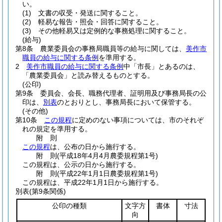
い。
(1)
文書の収受・発送に関すること。
(2)
軽易な報告・照会・回答に関すること。
(3)
その他軽易又は定例的な事務処理に関すること。
(給与)
第8条
農業委員会の事務局職員等の給与に関しては、
美作市
職員の給与に関する条例
を準用する。
2
美作市職員の給与に関する条例
中「市長」とあるのは、
「農業委員会」と読み替えるものとする。
(公印)
第9条
委員会、会長、職務代理者、証明用及び事務局長の公
印は、
別表
のとおりとし、事務局長において保管する。
(その他)
第10条
この規程
に定めのない事項については、市のそれぞ
れの規定を準用する。
附
則
この規程
は、公布の日から施行する。
附
則
(平成18年4月4月
農委規程第1号)
この規程は、公示の日から施行する。
附
則
(平成22年1月1日
農委規程第1号)
この規程は、平成22年1月1日から施行する。
別表
(第9条関係)
公印の種類
文字方
書体
寸法
向