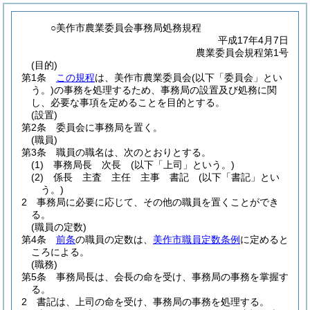
○美作市農業委員会事務局処務規程
平成17年4月7日
農業委員会規程第1号
(目的)
第1条
この規程
は、美作市農業委員会
(以下「委員会」とい
う。)
の事務を処理するため、事務局の設置及び処務に関
し、必要な事項を定めることを目的とする。
(設置)
第2条
委員会に事務局を置く。
(職員)
第3条
職員の職名は、次のとおりとする。
(1)
事務局長 次長
(以下「上司」という。)
(2)
係長 主査 主任 主事 書記
(以下「書記」とい
う。)
2
事務局に必要に応じて、その他の職員を置くことができ
る。
(職員の定数)
第4条
前条
の職員の定数は、
美作市職員定数条例
に定めると
ころによる。
(職務)
第5条
事務局長は、会長の命を受け、事務局の事務を掌握す
る。
2
書記は、上司の命を受け、事務局の事務を処理する。