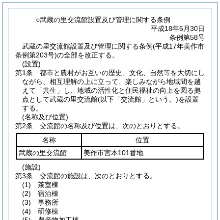
○武蔵の里交流館設置及び管理に関する条例
平成18年6月30日
条例第58号
武蔵の里交流館設置及び管理に関する条例(平成17年美作市
条例第203号)の全部を改正する。
(設置)
第1条
都市と農村がお互いの歴史、文化、自然等を大切にし
ながら、相互理解の上に立って、楽しみながら地域間を越
えて「共生」し、地域の活性化と住民福祉の向上を図る拠
点として武蔵の里交流館
(以下「交流館」という。)
を設置
する。
(名称及び位置)
第2条
交流館の名称及び位置は、次のとおりとする。
名称
位置
武蔵の里交流館
美作市宮本101番地
(施設)
第3条
交流館の施設は、次のとおりとする。
(1)
茶室棟
(2)
宿泊棟
(3)
事務所
(4)
研修棟