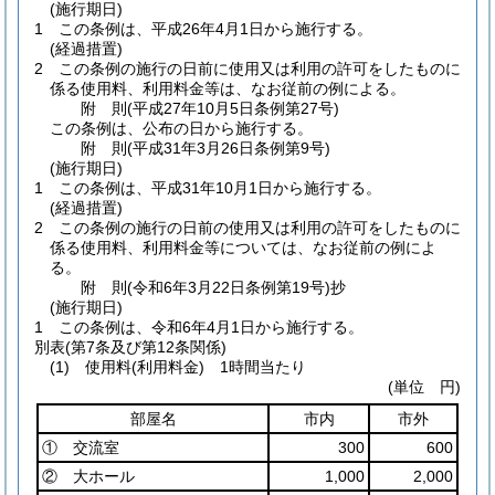
(施行期日)
1
この条例は、平成26年4月1日から施行する。
(経過措置)
2
この条例の施行の日前に使用又は利用の許可をしたものに
係る使用料、利用料金等は、なお従前の例による。
附
則
(平成27年10月5日
条例第27号)
この条例は、公布の日から施行する。
附
則
(平成31年3月26日
条例第9号)
(施行期日)
1
この条例は、平成31年10月1日から施行する。
(経過措置)
2
この条例の施行の日前の使用又は利用の許可をしたものに
係る使用料、利用料金等については、なお従前の例によ
る。
附
則
(令和6年3月22日
条例第19号)
抄
(施行期日)
1
この条例は、令和6年4月1日から施行する。
別表
(第7条及び第12条関係)
(1) 使用料(利用料金) 1時間当たり
(単位 円)
部屋名
市内
市外
① 交流室
300
600
② 大ホール
1,000
2,000