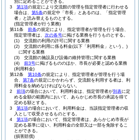
別に定めることができる。
3
第1項
の規定により交流館の管理を指定管理者に行わせる
場合は、
第5条
の規定中「市長」とあるのは、「指定管理
者」と読み替えるものとする。
(指定管理者が行う業務)
第11条
前条
の規定により、指定管理者が管理を行う場合、
指定管理者は、
次の各号
に掲げる業務を行うものとする。
(1)
交流館の利用の許可に関する業務
(2)
交流館の利用に係る料金
(以下「利用料金」という。)
に関する業務
(3)
交流館の施設及び設備の維持管理に関する業務
(4)
前3号
に掲げるもののほか、市長が必要と認める業務
(利用料金)
第12条
第10条
の規定により、指定管理者が管理を行う場
合、
第7条
の規定にかかわらず、交流館を利用する者は、利
用料金を納めなければならない。
2
前項
の場合において、利用料金は、指定管理者が
別表
に定
める金額の範囲内において、あらかじめ市長の承認を得て
定める額とする。
3
第1項
の場合において、利用料金は、当該指定管理者の収
入として収受させるものとする。
4
第1項
の場合において、指定管理者は、あらかじめ市長が
定める基準に従い、利用料金の全部又は一部を免除するこ
とができる。
(損害賠償)