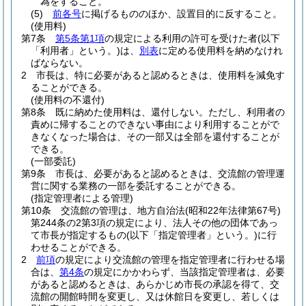
為をすること。
(5)
前各号
に掲げるもののほか、設置目的に反すること。
(使用料)
第7条
第5条第1項
の規定による利用の許可を受けた者
(以下
「利用者」という。)
は、
別表
に定める使用料を納めなけれ
ばならない。
2
市長は、特に必要があると認めるときは、使用料を減免す
ることができる。
(使用料の不還付)
第8条
既に納めた使用料は、還付しない。
ただし、利用者の
責めに帰することのできない事由により利用することがで
きなくなった場合は、その一部又は全部を還付することが
できる。
(一部委託)
第9条
市長は、必要があると認めるときは、交流館の管理運
営に関する業務の一部を委託することができる。
(指定管理者による管理)
第10条
交流館の管理は、地方自治法
(昭和22年法律第67号)
第244条の2第3項の規定により、法人その他の団体であっ
て市長が指定するもの
(以下「指定管理者」という。)
に行
わせることができる。
2
前項
の規定により交流館の管理を指定管理者に行わせる場
合は、
第4条
の規定にかかわらず、当該指定管理者は、必要
があると認めるときは、あらかじめ市長の承認を得て、交
流館の開館時間を変更し、又は休館日を変更し、若しくは