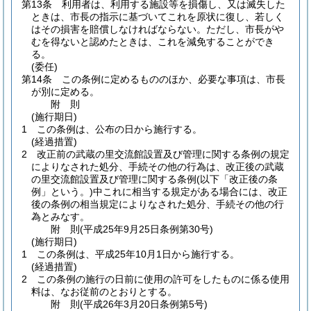
第13条
利用者は、利用する施設等を損傷し、又は滅失した
ときは、市長の指示に基づいてこれを原状に復し、若しく
はその損害を賠償しなければならない。
ただし、市長がや
むを得ないと認めたときは、これを減免することができ
る。
(委任)
第14条
この条例に定めるもののほか、必要な事項は、市長
が別に定める。
附
則
(施行期日)
1
この条例は、公布の日から施行する。
(経過措置)
2
改正前の武蔵の里交流館設置及び管理に関する条例の規定
によりなされた処分、手続その他の行為は、改正後の武蔵
の里交流館設置及び管理に関する条例
(以下「改正後の条
例」という。)
中これに相当する規定がある場合には、改正
後の条例の相当規定によりなされた処分、手続その他の行
為とみなす。
附
則
(平成25年9月25日
条例第30号)
(施行期日)
1
この条例は、平成25年10月1日から施行する。
(経過措置)
2
この条例の施行の日前に使用の許可をしたものに係る使用
料は、なお従前のとおりとする。
附
則
(平成26年3月20日
条例第5号)