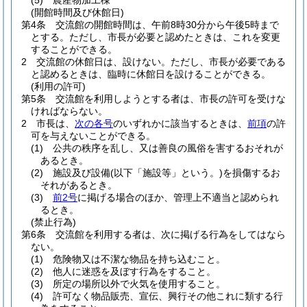
(5)
農産物加工棟
(開館時間及び休館日)
第4条
交流館の開館時間は、午前8時30分から午後5時まで
とする。
ただし、市長が必要と認めたときは、これを変更
することができる。
2
交流館の休館日は、設けない。
ただし、市長が必要である
と認めるときは、臨時に休館日を設けることができる。
(利用の許可)
第5条
交流館を利用しようとする者は、市長の許可を受けな
ければならない。
2
市長は、
次の各号
のいずれかに該当するときは、
前項
の許
可を与えないことができる。
(1)
公共の秩序を乱し、又は善良の風俗を害するおそれが
あるとき。
(2)
施設及び設備
(以下「施設等」という。)
を損傷するお
それがあるとき。
(3)
前2号
に掲げる場合のほか、管理上不適当と認められ
るとき。
(禁止行為)
第6条
交流館を利用する者は、次に掲げる行為をしてはなら
ない。
(1)
危険物又は不潔な物品を持ち込むこと。
(2)
他人に迷惑を及ぼす行為をすること。
(3)
所定の場所以外で火気を使用すること。
(4)
許可なく物品販売、宣伝、興行その他これに類する行