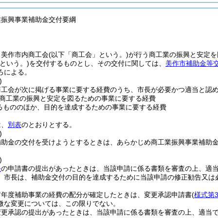
業振興事業補助金交付要綱
、美作市内商工会
(以下「商工会」という。)
が行う商工業の振興と安定を
という。)
を交付するものとし、その交付に関しては、
美作市補助金等
ろによる。
)
商工会が次に掲げる事業に要する経費のうち、市長が必要かつ適当と認
商工業の振興と安定を図るための事業に要する経費
るもののほか、目的を達成するための事業に要する経費
は、
別表
のとおりとする。
)
補助金の交付を受けようとするときは、あらかじめ商工業振興事業補助
)
条
の申請書の提出があったときは、当該申請に係る書類を審査の上、適
、市長は、補助金交付の目的を達成するために当該申請の修正勧告又は
前年度補助事業の経費の配分が確定したときは、変更承認申請書
(
様式第
微な変更については、この限りでない。
変更承認の提出があったときは、当該申請に係る書類を審査の上、適当