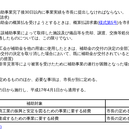
補助事業完了後30日以内に事業実績を市長に提出しなければならない。
請求)
補助金の概算払を受けようとするときは、概算払請求書
(
様式第5号
)
を市
当該補助事業によって取得した施設及び備品等を売却、譲渡、交換等処
過したものについては、この限りでない。
工会が補助金を他の用途に使用したときは、補助金の交付の決定の全部
の交付の決定を取り消した場合において、既に補助金が交付されている
の措置)
非常災害等により被害を受けたために補助事業の遂行が困難となった場
定めるもののほか、必要な事項は、市長が別に定める。
の日から施行し、平成17年4月1日から適用する。
補助対象
工業の振興と安定を図るための事業に要する経費
市長の定め
成するための事業に要する経費
市長の定め
)