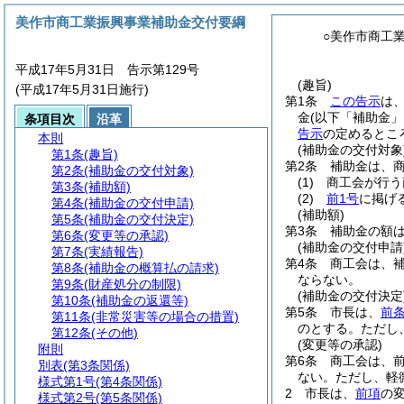
美作市商工業振興事業補助金交付要綱
○美作市商工
平成17年5月31日 告示第129号
(趣旨)
(平成17年5月31日施行)
第1条
この告示
は
金
(以下「補助金」
条項目次
沿革
告示
の定めるとこ
本則
(補助金の交付対象
第1条
(趣旨)
第2条
補助金は、
第2条
(補助金の交付対象)
(1)
商工会が行う
第3条
(補助額)
(2)
前1号
に掲げ
第4条
(補助金の交付申請)
(補助額)
第5条
(補助金の交付決定)
第3条
補助金の額
第6条
(変更等の承認)
(補助金の交付申請
第7条
(実績報告)
第4条
商工会は、
第8条
(補助金の概算払の請求)
ならない。
第9条
(財産処分の制限)
(補助金の交付決定
第10条
(補助金の返還等)
第5条
市長は、
前
第11条
(非常災害等の場合の措置)
のとする。
ただし
第12条
(その他)
(変更等の承認)
附則
第6条
商工会は、
別表
(第3条関係)
ない。
ただし、軽
様式第1号
(第4条関係)
2
市長は、
前項
の
様式第2号
(第5条関係)