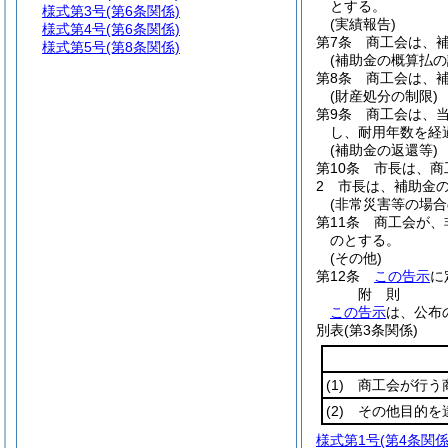
とする。
様式第3号
(第6条関係)
(実績報告)
様式第4号
(第6条関係)
第7条
商工会は、
様式第5号
(第8条関係)
(補助金の概算払の
第8条
商工会は、
(財産処分の制限)
第9条
商工会は、
し、耐用年数を経
(補助金の返還等)
第10条
市長は、商
2
市長は、補助金
(非常災害等の場合
第11条
商工会が、
のとする。
(その他)
第12条
この告示
に
附
則
この告示
は、公布
別表
(第3条関係)
(1)
商工会が行う商
(2)
その他目的を達
様式第1号
(第4条関係