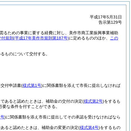
平成17年5月31日
告示第129号
図るための事業に要する経費に対し、美作市商工業振興事業補助
交付規則
(平成17年美作市規則第187号)
に定めるもののほか、
この
めるものについて交付する。
金交付申請書
(
様式第1号
)
に関係書類を添えて市長に提出しなければ
当であると認めたときは、補助金の交付の決定
(
様式第2号
)
をするも
必要な条件を付すことができる。
3号
)
に関係書類を添え市長に提出してその承認を受けなければなら
であると認めたときは、補助金の変更の決定
(
様式第4号
)
をするもの