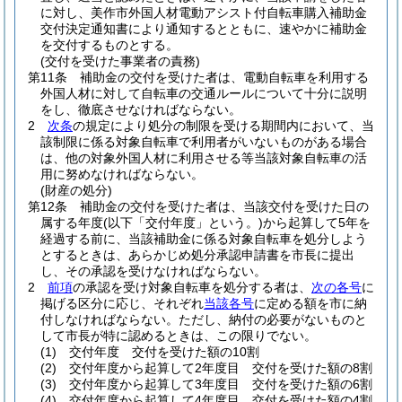
に対し、美作市外国人材電動アシスト付自転車購入補助金
交付決定通知書により通知するとともに、速やかに補助金
を交付するものとする。
(交付を受けた事業者の責務)
第11条
補助金の交付を受けた者は、電動自転車を利用する
外国人材に対して自転車の交通ルールについて十分に説明
をし、徹底させなければならない。
2
次条
の規定により処分の制限を受ける期間内において、当
該制限に係る対象自転車で利用者がいないものがある場合
は、他の対象外国人材に利用させる等当該対象自転車の活
用に努めなければならない。
(財産の処分)
第12条
補助金の交付を受けた者は、当該交付を受けた日の
属する年度
(以下「交付年度」という。)
から起算して5年を
経過する前に、当該補助金に係る対象自転車を処分しよう
とするときは、あらかじめ処分承認申請書を市長に提出
し、その承認を受けなければならない。
2
前項
の承認を受け対象自転車を処分する者は、
次の各号
に
掲げる区分に応じ、それぞれ
当該各号
に定める額を市に納
付しなければならない。
ただし、納付の必要がないものと
して市長が特に認めるときは、この限りでない。
(1)
交付年度 交付を受けた額の10割
(2)
交付年度から起算して2年度目 交付を受けた額の8割
(3)
交付年度から起算して3年度目 交付を受けた額の6割
(4)
交付年度から起算して4年度目 交付を受けた額の4割