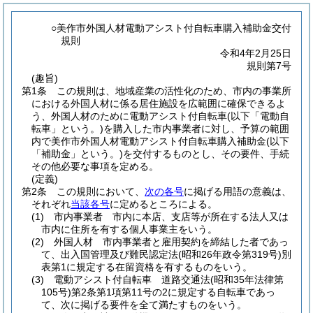
○美作市外国人材電動アシスト付自転車購入補助金交付
規則
令和4年2月25日
規則第7号
(趣旨)
第1条
この規則は、地域産業の活性化のため、市内の事業所
における外国人材に係る居住施設を広範囲に確保できるよ
う、外国人材のために電動アシスト付自転車
(以下「電動自
転車」という。)
を購入した市内事業者に対し、予算の範囲
内で美作市外国人材電動アシスト付自転車購入補助金
(以下
「補助金」という。)
を交付するものとし、その要件、手続
その他必要な事項を定める。
(定義)
第2条
この規則において、
次の各号
に掲げる用語の意義は、
それぞれ
当該各号
に定めるところによる。
(1)
市内事業者 市内に本店、支店等が所在する法人又は
市内に住所を有する個人事業主をいう。
(2)
外国人材 市内事業者と雇用契約を締結した者であっ
て、出入国管理及び難民認定法
(昭和26年政令第319号)
別
表第1に規定する在留資格を有するものをいう。
(3)
電動アシスト付自転車 道路交通法
(昭和35年法律第
105号)
第2条第1項第11号の2に規定する自転車であっ
て、次に掲げる要件を全て満たすものをいう。