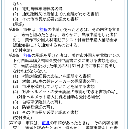
ない。
(1)
電動自転車運転者名簿
(2)
通勤距離又は店舗までの距離がわかる書類
(3)
その他市長が必要と認めた書類
(承認)
第8条
市長は、
前条
の申請があったときは、その内容を審査
し、適当と認めたときは、速やかに、当該申請をした者に
対し、美作市外国人材電動アシスト付自転車購入補助金承
認通知書により通知するものとする。
(交付申請)
第9条
前条
の承認を受けた者は、美作市外国人材電動アシス
ト付自転車購入補助金交付申請書に次に掲げる書類を添え
て、当該承認を受けた年度の3月31日までに市長に提出し
なければならない。
(1)
補助対象経費の支払いを証明する書類
(2)
対象自転車の製造メーカーの保証書の写し
(3)
市税を滞納していないことを証する書類
(4)
対象ヘルメットの安全認証の確認ができる書類の写し
(対象ヘルメット購入に係る補助を受ける場合)
(5)
自転車保険加入の写し
(6)
防犯登録証の写し
(7)
その他市長が必要と認めた書類
(交付決定)
第10条
市長は、
前条
の申請があったときは、その内容を審
査し、適当と認めたときは、速やかに、当該申請をした者