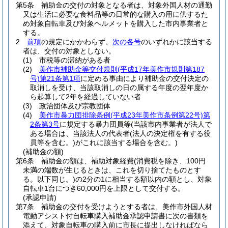
第5条
補助金の交付の対象となる者は、対象外国人材の通勤
又は生活に必要な食料品等の日常的な購入の用に供するた
め対象自転車及び対象ヘルメットを購入した市内事業者と
する。
2
前項
の規定にかかわらず、
次の各号
のいずれかに該当する
者は、交付の対象としない。
(1)
市税等の滞納がある者
(2)
美作市補助金等交付規則
(平成17年美作市規則第187
号)
第21条第1項
に定める事由により補助金の交付決定の
取消しを受け、当該取消しの日の属する年度の翌年度か
ら起算して2年を経過していない者
(3)
政治団体及び宗教団体
(4)
美作市暴力団排除条例
(平成23年美作市条例第22号)
第
2条第3号
に規定する暴力団員等
(当該市内事業者が法人で
ある場合は、当該法人の代表者
(法人の決定権を有する役
員等を含む。)
がこれに該当する場合を含む。)
(補助金の額)
第6条
補助金の額は、補助対象経費
(消費税を除き、100円
未満の端数が生じるときは、これを切り捨てたものとす
る。以下同じ。)
の2分の1に相当する額以内の額とし、対象
自転車1台につき60,000円を上限として交付する。
(承認申請)
第7条
補助金の交付を受けようとする者は、美作市外国人材
電動アシスト付自転車購入補助金承認申請書に次の書類を
添えて、対象自転車の購入前に市長に提出しなければなら