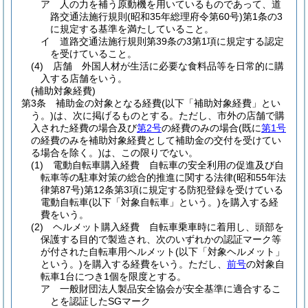
ア
人の力を補う原動機を用いているものであって、道
路交通法施行規則
(昭和35年総理府令第60号)
第1条の3
に規定する基準を満たしていること。
イ
道路交通法施行規則第39条の3第1項に規定する認定
を受けていること。
(4)
店舗 外国人材が生活に必要な食料品等を日常的に購
入する店舗をいう。
(補助対象経費)
第3条
補助金の対象となる経費
(以下「補助対象経費」とい
う。)
は、次に掲げるものとする。
ただし、市外の店舗で購
入された経費の場合及び
第2号
の経費のみの場合
(既に
第1号
の経費のみを補助対象経費として補助金の交付を受けてい
る場合を除く。)
は、この限りでない。
(1)
電動自転車購入経費 自転車の安全利用の促進及び自
転車等の駐車対策の総合的推進に関する法律
(昭和55年法
律第87号)
第12条第3項に規定する防犯登録を受けている
電動自転車
(以下「対象自転車」という。)
を購入する経
費をいう。
(2)
ヘルメット購入経費 自転車乗車時に着用し、頭部を
保護する目的で製造され、次のいずれかの認証マーク等
が付された自転車用ヘルメット
(以下「対象ヘルメット」
という。)
を購入する経費をいう。
ただし、
前号
の対象自
転車1台につき1個を限度とする。
ア
一般財団法人製品安全協会が安全基準に適合するこ
とを認証したSGマーク