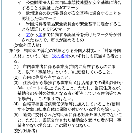
イ
公益財団法人日本自転車競技連盟が安全基準に適合
することを認証したJCFマーク
ウ
欧州連合の欧州委員会が安全基準に適合することを
認証したCEマーク
エ
米国消費者製品安全委員会が安全基準に適合するこ
とを認証したCPSCマーク
オ
ア
から
エ
までに類する認証等を受けたマーク等が付
されたもので、市長が認めるもの
(対象外国人材)
第4条
補助金の算定の対象となる外国人材
(以下「対象外国
人材」という。)
は、
次の各号
のいずれにも該当する者とす
る。
(1)
市内事業者に係る事業所
(市内に所在するものに限
る。以下「事業所」という。)
に勤務していること。
(2)
市内に住所を有すること。
(3)
住所地から勤務する事業所又は店舗までの通勤距離が
3キロメートル以上であること。
ただし、当該住所地が、
補助金の交付の対象となる者が所有している住宅等であ
る場合は、この限りではない。
(4)
自転車損害賠償責任保険等に加入していること
(使用
する対象自転車自体に保険が付いている場合を除く。)
。
(5)
過去に交付された補助金に係る対象外国人材でないこ
と。
ただし、当該交付された補助金を受けた者が同一事
業者でない場合は、この限りではない。
(交付対象者)