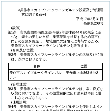
○美作市スカイブルークラインガルテン設置及び管理運
営に関する条例
平成17年3月31日
条例第208号
(設置)
第1条
市民農園整備促進法
(平成2年法律第44号)
の規定に基
づき、郷土の美しい自然、集落景観を維持するため都市住
民との交流を促進し、地域住民の活性化に寄与するため、
美作市スカイブルークラインガルテンを設置する。
(名称及び位置)
第2条
美作市スカイブルークラインガルテンの名称及び位置
は、次のとおりとする。
名称
位置
美作市スカイブルークラインガル
美作市上山863番地2
テン
(管理運営)
第3条
美作市スカイブルークラインガルテンは、常に良好な
状態において管理し、その設置目的に応じ最も効率的に運
用しなければならない。
(使用許可)
第4条
美作市スカイブルークラインガルテンを使用しようと