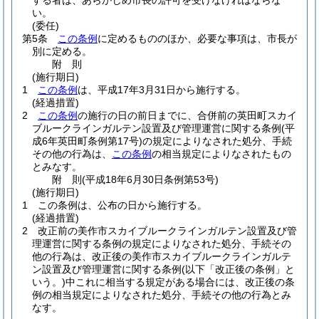
する者は、あらかじめ市長の許可を受けなければならな
い。
(委任)
第5条
この条例
に定めるもののほか、必要な事項は、市長が
別に定める。
附
則
(施行期日)
1
この条例
は、平成17年3月31日から施行する。
(経過措置)
2
この条例
の施行の日の前日までに、合併前の英田町スカイ
ブルークラインガルテン設置及び管理運営に関する条例
(平
成6年英田町条例第17号)
の規定によりなされた処分、手続
その他の行為は、
この条例
の相当規定によりなされたもの
とみなす。
附
則
(平成18年6月30日
条例第53号)
(施行期日)
1
この条例は、公布の日から施行する。
(経過措置)
2
改正前の美作市スカイブルークラインガルテン設置及び管
理運営に関する条例の規定によりなされた処分、手続その
他の行為は、改正後の美作市スカイブルークラインガルテ
ン設置及び管理運営に関する条例
(以下「改正後の条例」と
いう。)
中これに相当する規定がある場合には、改正後の条
例の相当規定によりなされた処分、手続その他の行為とみ
なす。