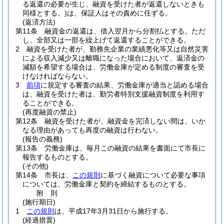
る返還の必要が生じ、融資を受けた者が返還しないときも
同様とする。)
は、保証人はその責めに任ずる。
(返済方法)
第11条
融資金の返還は、借入翌月から分割払とする。
ただ
し、全部又は一部を繰上げて返還することができる。
2
融資を受けた者が、勤務先企業の業績悪化等又は自然災害
による収入減少又は離職になった場合において、返済金の
減額を希望する場合は、労働金庫が定める制度の審査を受
けなければならない。
3
前項
に規定する審査の結果、労働金庫が適当と認める場合
は、融資を受けた者は、勤労者特別支援融資制度を利用す
ることができる。
(再度融資の禁止)
第12条
融資を受けた者が、融資金を完済しない間は、いか
なる理由があっても再度の融資は行わない。
(報告の義務)
第13条
労働金庫は、毎月この融資の結果を書面にて市長に
報告するものとする。
(その他)
第14条
市長は、
この規則
に基づく融資について必要な事項
については、労働金庫と契約を締結するものとする。
附
則
(施行期日)
1
この規則
は、平成17年3月31日から施行する。
(経過措置)