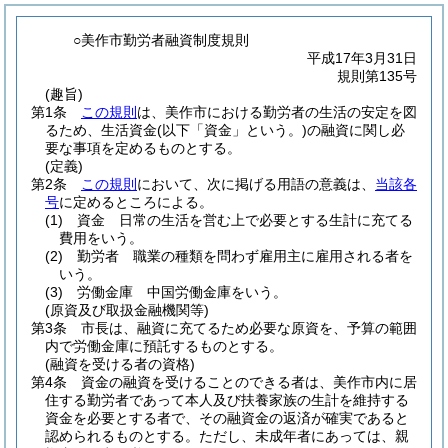
○美作市勤労者融資制度規則
平成17年3月31日
規則第135号
(趣旨)
第1条
この規則
は、美作市における勤労者の生活の安定を図
るため、生活資金
(以下「資金」という。)
の融資に関し必
要な事項を定めるものとする。
(定義)
第2条
この規則
において、次に掲げる用語の意義は、
当該各
号
に定めるところによる。
(1)
資金 日常の生活を営む上で必要とする生計に充てる
費用をいう。
(2)
勤労者 職業の種類を問わず雇用主に雇用される者を
いう。
(3)
労働金庫 中国労働金庫をいう。
(原資及び取扱金融機関等)
第3条
市長は、融資に充てるため必要な原資を、予算の範囲
内で労働金庫に預託するものとする。
(融資を受ける者の資格)
第4条
資金の融資を受けることのできる者は、美作市内に居
住する勤労者であって本人及び扶養家族の生計を維持する
資金を必要とする者で、その融資金の返済が確実であると
認められるものとする。
ただし、未成年者にあっては、親