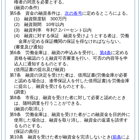
権者の同意を必要とする。
(融資の条件)
第5条
資金の融資条件は、
次の各号
に定めるところによる。
(1)
融資限度額 300万円
(2)
融資期間 10年以内
(3)
融資利率 年利7.2パーセント以内
(4)
融資に対する保証 融資を受けようとする者は、労働
金庫が定める保証機関の保証を得なければならない。
(審査及び通知)
第6条
労働金庫は、融資の申込みを受付し、
第4条
に定める
資格を確認のうえ融資可否審査を行い、可否の内容等を申
込人に通知するものとする。
(借用証書の提出及び融資)
第7条
融資の決定を受けた者は、借用証書
(労働金庫が必要
と認める場合は、連帯保証人を付した借用証書)
を労働金庫
に提出し、融資を受けるものとする。
(調査)
第8条
市長は、融資を受けた者に対して必要と認めたとき
は、随時調査を行うことができる。
(融資の取消し)
第9条
労働金庫は、融資を受けた者がこの融資金を目的外に
使用した場合は、融資を取り消し、融資金の返還を請求す
るものとする。
(保証の責任)
第10条
融資を受けた者が融資金を完済しないとき
(
前条
によ