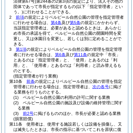
法律第67号)
第244条の2第3項の規定により、法人その他の
団体であって市長が指定するもの
(以下「指定管理者」とい
う。)
に行わせることができる。
2
前項
の規定によりベルピール自然公園の管理を指定管理者
に行わせる場合は、
第4条
及び
第5条
の規定にかかわらず、
当該指定管理者は、必要があると認めるときは、あらかじ
め市長の承認を得て、ベルピール自然公園の開園時間を変
更し、又は休園日を変更し、若しくは別に定めることがで
きる。
3
第1項
の規定によりベルピール自然公園の管理を指定管理
者に行わせる場合は、
第6条
及び
第11条
の規定中「市長」
とあるのは「指定管理者」と、「使用」とあるのは「利
用」と、「使用者」とあるのは「利用者」と読み替えるも
のとする。
(指定管理者が行う業務)
第10条
前条
の規定によりベルピール自然公園の管理を指定
管理者に行わせる場合は、指定管理者は、
次の各号
に掲げ
る業務を行うものとする。
(1)
ベルピール自然公園の利用の許可に関する業務
(2)
ベルピール自然公園の施設及び設備の維持管理に関す
る業務
(3)
前2号
に掲げるもののほか、市長が必要と認める業務
(損害賠償)
第11条
使用者は、使用する施設若しくは設備を損傷し、又
は滅失したときは、市長の指示に基づいてこれを原状に復