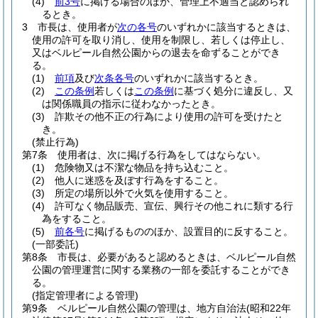
(4)
前3号
に掲げる場合のほか、管理上不適当と認められ
るとき。
3
市長は、使用者が
次の各号
のいずれかに該当するときは、
使用の許可を取り消し、使用を制限し、若しくは停止し、
又はベルピール自然公園からの退去を命ずることができ
る。
(1)
前項
及び
次条各号
のいずれかに該当するとき。
(2)
この条例
若しくは
この条例
に基づく処分に違反し、又
は関係職員の指示に従わなかったとき。
(3)
詐欺その他不正の行為により使用の許可を受けたと
き。
(禁止行為)
第7条
使用者は、次に掲げる行為をしてはならない。
(1)
危険物又は不潔な物品を持ち込むこと。
(2)
他人に迷惑を及ぼす行為をすること。
(3)
所定の場所以外で火気を使用すること。
(4)
許可なく物品販売、宣伝、興行その他これに類する行
為をすること。
(5)
前各号
に掲げるもののほか、設置目的に反すること。
(一部委託)
第8条
市長は、必要があると認めるときは、ベルピール自然
公園の管理運営に関する業務の一部を委託することができ
る。
(指定管理者による管理)
第9条
ベルピール自然公園の管理は、地方自治法
(昭和22年