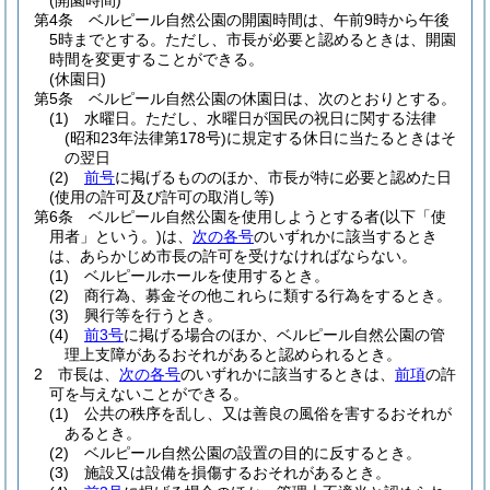
(開園時間)
第4条
ベルピール自然公園の開園時間は、午前9時から午後
5時までとする。
ただし、市長が必要と認めるときは、開園
時間を変更することができる。
(休園日)
第5条
ベルピール自然公園の休園日は、次のとおりとする。
(1)
水曜日。
ただし、水曜日が国民の祝日に関する法律
(昭和23年法律第178号)
に規定する休日に当たるときはそ
の翌日
(2)
前号
に掲げるもののほか、市長が特に必要と認めた日
(使用の許可及び許可の取消し等)
第6条
ベルピール自然公園を使用しようとする者
(以下「使
用者」という。)
は、
次の各号
のいずれかに該当するとき
は、あらかじめ市長の許可を受けなければならない。
(1)
ベルピールホールを使用するとき。
(2)
商行為、募金その他これらに類する行為をするとき。
(3)
興行等を行うとき。
(4)
前3号
に掲げる場合のほか、ベルピール自然公園の管
理上支障があるおそれがあると認められるとき。
2
市長は、
次の各号
のいずれかに該当するときは、
前項
の許
可を与えないことができる。
(1)
公共の秩序を乱し、又は善良の風俗を害するおそれが
あるとき。
(2)
ベルピール自然公園の設置の目的に反するとき。
(3)
施設又は設備を損傷するおそれがあるとき。