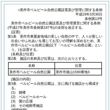
○美作市ベルピール自然公園設置及び管理に関する条例
平成19年3月30日
条例第13号
美作市ベルピール自然公園設置及び管理運営に関する条例
(平成17年美作市条例第187号)の全部を改正する。
(設置)
第1条
美作市東粟倉地域の美しい自然の中で、人々が新しい
出会いやふれあいを通じてお互いの理解を深めるため、美
作市ベルピール自然公園
(以下「ベルピール自然公園」とい
う。)
を設置する。
(名称及び位置)
第2条
施設の名称及び位置は、次のとおりとする。
名称
位置
美作市ベルピール自然公園
美作市後山1590番地3
(施設の内容)
第3条
ベルピール自然公園は、次に掲げる施設から構成す
る。
(1)
鐘楼
(2)
ベルピールホール
(3)
愛の広場
(4)
その他附帯施設