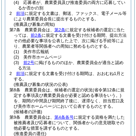
(4)
応募者が、農業委員及び推進委員の両方に応募してい
るか否かの別
2
前項
に規定する文書は、郵送、ファックス、電子メール等
により農業委員会長に提出するものとする。
(推薦及び募集の周知)
第7条
農業委員会は、
第2条
に規定する候補者の選定に当た
っては、
前2条
に規定する文書を受け付ける期間、提出方法
その他必要な事項を公表した上で、次に掲げる手続等によ
り、農業者等関係者への周知に努めるものとする。
(1)
美作市広報紙
(2)
美作市ホームページ
(3)
前2号
に掲げるもののほか、農業委員会が適当と認め
る方法
2
前項
に規定する文書を受け付ける期間は、おおむね1月と
する。
(推薦及び募集の状況の公表)
第8条
農業委員会は、候補者の選定の状況
(省令第12条に規
定する事項及び農業委員会が必要と認める事項をいう。)
を、期間の中間及び期間終了後に、遅滞なく、担当窓口及
び美作市ホームページにおいて公表するものとする。
(候補者の評価)
第9条
農業委員会は、
第4条各号
に規定する資格を満たした
被推薦者及び応募者について、関係者からの意見聴取その
他必要な措置を講ずるものとする。
(推進委員の選任)