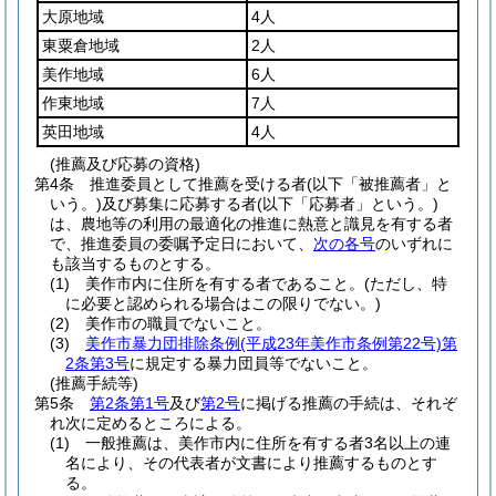
大原地域
4人
東粟倉地域
2人
美作地域
6人
作東地域
7人
英田地域
4人
(推薦及び応募の資格)
第4条
推進委員として推薦を受ける者
(以下「被推薦者」と
いう。)
及び募集に応募する者
(以下「応募者」という。)
は、農地等の利用の最適化の推進に熱意と識見を有する者
で、推進委員の委嘱予定日において、
次の各号
のいずれに
も該当するものとする。
(1)
美作市内に住所を有する者であること。
(ただし、特
に必要と認められる場合はこの限りでない。)
(2)
美作市の職員でないこと。
(3)
美作市暴力団排除条例
(平成23年美作市条例第22号)
第
2条第3号
に規定する暴力団員等でないこと。
(推薦手続等)
第5条
第2条第1号
及び
第2号
に掲げる推薦の手続は、それぞ
れ次に定めるところによる。
(1)
一般推薦は、美作市内に住所を有する者3名以上の連
名により、その代表者が文書により推薦するものとす
る。