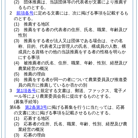
(2)
団体推薦は、当該団体等の代表者が文書により推薦す
るものとする。
2
前項各号
に定める文書には、次に掲げる事項を記載するも
のとする。
(1)
推薦する地区
(2)
推薦をする者の代表者の住所、氏名、職業、年齢及び
性別
(3)
推薦をする者が法人又は団体である場合は、その名
称、目的、代表者又は管理人の氏名、構成員の人数、構
成員たる資格その他の当該推薦をする者の性格を明らか
にする事項
(4)
被推薦者の氏名、住所、職業、年齢、性別、経歴及び
農業経営の概況
(5)
推薦の理由
(6)
推薦をする者が同一の者について農業委員及び推進委
員の両方に推薦しているか否かの別
3
第1項各号
に規定する文書は、郵送、ファックス、電子メ
ール等により農業委員会長に提出するものとする。
(募集手続等)
第6条
第2条第3号
に掲げる募集を行うに当たっては、応募
の文書に次に掲げる事項を記載させるものとする。
(1)
応募する地区
(2)
応募者の住所、氏名、職業、年齢、性別、経歴及び農
業経営の概況
(3)
応募の理由