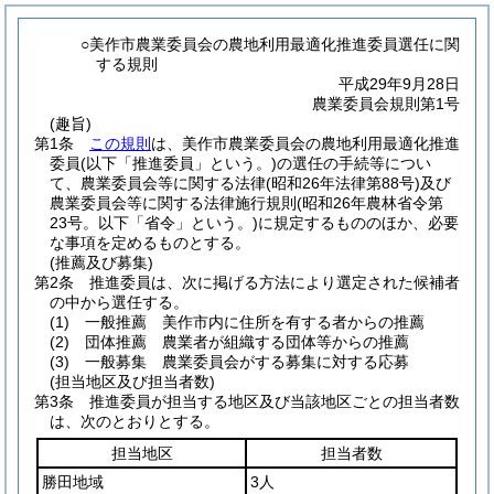
○美作市農業委員会の農地利用最適化推進委員選任に関
する規則
平成29年9月28日
農業委員会規則第1号
(趣旨)
第1条
この規則
は、美作市農業委員会の農地利用最適化推進
委員
(以下「推進委員」という。)
の選任の手続等につい
て、農業委員会等に関する法律
(昭和26年法律第88号)
及び
農業委員会等に関する法律施行規則
(昭和26年農林省令第
23号。以下「省令」という。)
に規定するもののほか、必要
な事項を定めるものとする。
(推薦及び募集)
第2条
推進委員は、次に掲げる方法により選定された候補者
の中から選任する。
(1)
一般推薦 美作市内に住所を有する者からの推薦
(2)
団体推薦 農業者が組織する団体等からの推薦
(3)
一般募集 農業委員会がする募集に対する応募
(担当地区及び担当者数)
第3条
推進委員が担当する地区及び当該地区ごとの担当者数
は、次のとおりとする。
担当地区
担当者数
勝田地域
3人