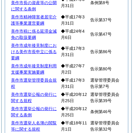
美作市長の資産等の公開
条例第8号
月31日
に関する条例
美作市精神障害者居宅介
◆平成17年3
告示第37号
護等事業運営要綱
月31日
美作市税に係る延滞金減
◆平成24年4
告示第47号
免の取扱要綱
月6日
美作市成年後見制度にお
◆平成17年3
ける美作市長申立に係る
告示第86号
月31日
要綱
美作市成年後見制度利用
◆平成27年7
告示第80号
支援事業実施要綱
月2日
美作市選挙管理委員会規
◆平成17年3
選挙管理委員会
程
月31日
告示第7号
美作市選挙公報の発行に
◆平成20年12
選挙管理委員会
関する規程
月25日
告示第39号
美作市選挙公報の発行に
◆平成20年12
条例第46号
関する条例
月25日
美作市選挙人名簿の閲覧
◆平成18年11
選挙管理委員会
等に関する規程
月1日
告示第32号