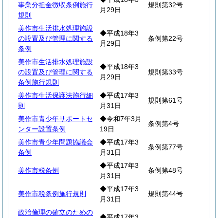
事業分担金徴収条例施行
規則第32号
月29日
規則
美作市生活排水処理施設
◆平成18年3
の設置及び管理に関する
条例第22号
月29日
条例
美作市生活排水処理施設
◆平成18年3
の設置及び管理に関する
規則第33号
月29日
条例施行規則
美作市生活保護法施行細
◆平成17年3
規則第61号
則
月31日
美作市青少年サポートセ
◆令和7年3月
条例第4号
ンター設置条例
19日
美作市青少年問題協議会
◆平成17年3
条例第77号
条例
月31日
◆平成17年3
美作市税条例
条例第48号
月31日
◆平成17年3
美作市税条例施行規則
規則第44号
月31日
政治倫理の確立のための
◆平成17年3