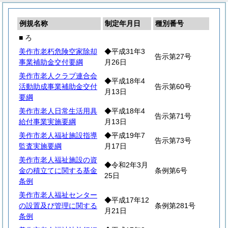
例規名称
制定年月日
種別番号
■ ろ
美作市老朽危険空家除却
◆平成31年3
告示第27号
事業補助金交付要綱
月26日
美作市老人クラブ連合会
◆平成18年4
活動助成事業補助金交付
告示第60号
月13日
要綱
美作市老人日常生活用具
◆平成18年4
告示第71号
給付事業実施要綱
月13日
美作市老人福祉施設指導
◆平成19年7
告示第73号
監査実施要綱
月17日
美作市老人福祉施設の資
◆令和2年3月
金の積立てに関する基金
条例第6号
25日
条例
美作市老人福祉センター
◆平成17年12
の設置及び管理に関する
条例第281号
月21日
条例