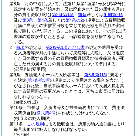
第8条
月の中途において、法第11条第1項第1号及び第3号に
規定する措置を開始され、又は廃止された日の属する月の
分の費用徴収月額は
第2条第1項
、
前条
若しくは
附則第2項
及び
第3条
、
第4条
若しくは
第4条の2
の規定による費用徴収
月額に当該月の実措置日数を乗じて得た額を当該月の実日
数で除して得た額とする。
この場合において、その額に1円
未満の端数が生じたときは、当該端数を切り捨てるものと
する。
2
前項
の規定は、
第2条第1項ただし書
の規定の適用を受け
る入所者等が月の中途において病院等に入院し、又は退院
した日の属する月の分の費用徴収月額及び扶養義務者が死
亡した日の属する月の費用徴収月額について準用する。
(部屋割の変更届)
第9条
養護老人ホームの入所者等は、
第6条第1項
に規定す
る決定
(
第7条第3項
の規定により準用される場合を含む。)
がなされた後、当該養護老人ホームにおいて入居人員を異
にする部屋割の変更があったときは、直ちに市長に届け出
なければならない。
(台帳の作成)
第10条
市長は、入所者等及び扶養義務者について、費用徴
収関係台帳
(
様式第4号
)
を作成しなければならない。
(徴収金の納入期限)
第11条
この規則
による徴収金は、所定の納入通知書により
毎月末までに納入しなければならない。
(その他)