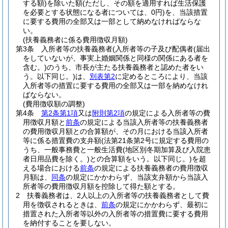
する額)
を除いた額
(ただし、その額を適用すれば生活保護
を必要とする状態になる者については、0円)
を、当該措置
に要する費用の全部又は一部として納めなければならな
い。
(扶養義務者に係る費用徴収月額)
第3条
入所者等の扶養義務者
(入所者等の子及び配偶者
(届出
をしていないが、事実上婚姻関係と同様の関係にある者を
含む。)
のうち、市長が主たる扶養義務者と認めた者をい
う。以下同じ。)
は、
別表第2
に定めるところにより、当該
入所者等の措置に要する費用の全部又は一部を納めなけれ
ばならない。
(費用徴収額の調整)
第4条
第2条第1項
又は
附則第2項
の規定による入所者等の費
用徴収月額と
前条
の規定による当該入所者等の扶養義務者
の費用徴収月額との合算額が、その月における当該入所者
等に係る措置費の支弁額
(法第21条第2号に規定する費用の
うち、一般事務費と一般生活費
(地区別冬期加算及び入院患
者日用品費を除く。)
との合算額をいう。以下同じ。)
を超
える場合における
前条
の規定による扶養義務者の費用徴収
月額は、
同条
の規定にかかわらず、当該支弁額から当該入
所者等の費用徴収月額を控除して得た額とする。
2
扶養義務者は、2人以上の入所者等の扶養義務者として費
用を徴収されるときは、
前条
の規定にかかわらず、最初に
措置された入所者等以外の入所者等の措置費に要する費用
を納付することを要しない。