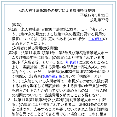
○老人福祉法第28条の規定による費用徴収規則
平成17年3月31日
規則第77号
(趣旨)
第1条
老人福祉法
(昭和38年法律第133号。以下「法」とい
う。)
第28条の規定による法第11条の措置に要する費用の
徴収については、別に定めのあるもののほか、
この規則
の
定めるところによる。
(入所者に係る費用徴収月額)
第2条
法第11条第1項第1号、第3号及び第2項
(養護老人ホー
ム及び養護委託に限る。)
の規定により措置されている者
(以下「入所者等」という。)
は、
別表第1
に定めるところに
より、当該措置に要する費用の全部又は一部を納めなけれ
ばならない。
ただし、医療法
(昭和23年法律第205号)
に基づ
く病院又は診療所
(
第8条第2項
において「病院等」とい
う。)
に入院している入所者等で、市長がその者の入院に要
する経費を勘案して当該措置に要する費用の全部又は一部
を納入させることが適当でないと認めるものは、当該入院
の期間については、当該費用を納めることを要しない。
2
法第11条第1項第2号及び第2項
(特別養護老人ホームに限
る。)
の規定により措置されている者は、法第21条の2の規
定に基づき、支弁することを要しないとされた額
(介護保険
給付を受けることができる者でない場合には、これに相当