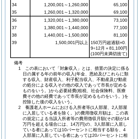
34
1,200,001～1,260,000
65,100
35
1,260,001～1,320,000
69,100
36
1,320,001～1,380,000
73,100
37
1,380,001～1,440,000
77,100
38
1,440,001～1,500,000
81,100
39
1,500,001円以上
150万円超過額×0.
9÷12月＋81,100円
(100円未満切捨て)
備考
1 この表において「対象収入」とは、措置の決定に係る
日の属する年の前年の収入(年金、恩給及びこれらに類
する収入、財産収入、利子配当収入、不動産及び動産
の処分による収入その他の収入であって市長が定める
ものをいう。)から必要経費(租税、社会保険料、医療
費その他の経費であって市長が定めるものをいう。)を
控除した後の収入をいう。
2 養護老人ホームにおける入所者等(1人部屋、2人部屋
に入居している者を除く。)の費用徴収月額は、この表
の規定による当該入所者等の費用徴収月額(その額が14
万円を超える場合には、14万円)の、3人部屋に入居し
ている者にあっては10パーセントに相当する額を、4
人部屋に入居している者にあっては20パーセントに相