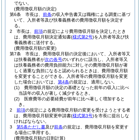
でない。
(費用徴収月額の決定)
第6条
市長は、
前条
の収入申告書又は職権による調査に基づ
いて、入所者等及び扶養義務者の費用徴収月額を決定す
る。
2
市長は、
前項
の規定により費用徴収月額を決定したとき
は、費用徴収月額決定通知書
(
様式第2号
)
を入所者等及び扶
養義務者に送付する。
(費用徴収月額の変更)
第7条
市長は、費用徴収月額の決定後において、入所者等又
は扶養義務者が
次の各号
のいずれかに該当し、入所者等又
は扶養義務者の費用負担能力に対しその費用徴収月額が著
しく過重な負担になると認められるときは、費用徴収月額
を変更することができる。
入所者等の費用徴収月額を変更
した場合においては、
第4条
の規定は、適用しない。
(1)
費用徴収月額の決定の基礎となった前年の収入に比べ
当該年の収入が著しく減少するとき。
(2)
医療費等の必要経費が前年に比べ著しく増加すると
き。
2
前項
の規定による費用徴収月額の変更を受けようとする者
は、費用徴収月額変更申請書
(
様式第3号
)
を市長に提出しな
ければならない。
3
第5条ただし書
及び
前条
の規定は、費用徴収月額を変更す
る場合に準用する。
(費用徴収月額の日割計算)