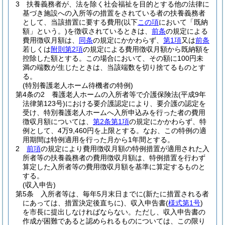
3
扶養義務者が、法を除く社会福祉を目的とする他の法律に
基づき施設への入所等の措置をされている者の扶養義務者
として、当該措置に要する費用
(以下
この項
において「既納
額」という。)
を徴収されているときは、
前条
の規定による
費用徴収月額は、
同条
の規定にかかわらず、
第1項
又は
前条
若しくは
附則第2項
の規定による費用徴収月額から既納額を
控除した額とする。
この場合において、その額に100円未
満の端数が生じたときは、当該端数を切り捨てるものとす
る。
(特別養護老人ホーム待機者の特例)
第4条の2
養護老人ホームの入所者等で介護保険法
(平成9年
法律第123号)
における要介護認定により、要介護の認定を
受け、特別養護老人ホームへ入所申込みを行った者の費用
徴収月額については、
第2条第1項
の規定にかかわらず、特
例として、4万9,460円を上限とする。
なお、この特例の適
用期間は特例適用を行った月から1年間とする。
2
前項
の規定により費用徴収月額の特例措置が適用された入
所者等の扶養義務者の費用徴収月額は、特例措置を行わず
算定した入所者等の費用徴収月額を基準に算定するものと
する。
(収入申告)
第5条
入所者等は、毎年5月末日までに
(新たに措置される者
にあっては、措置決定後直ちに)
、収入申告書
(
様式第1号
)
を市長に提出しなければならない。
ただし、収入申告書の
作成が困難であると認められるものについては、この限り