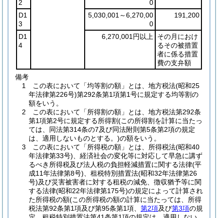
2
0
D1
5,030,001～6,270,00
191,200
3
0
D1
6,270,001円以上
その月におけ
4
るその被措置
者に係る措置
費の支弁額
備考
1 この表において「均等割の額」とは、地方税法(昭和25
年法律第226号)第292条第1項第1号に規定する均等割の
額をいう。
2 この表において「所得割の額」とは、地方税法第292条
第1項第2号に規定する所得割(この所得割を計算に当たっ
ては、同法第314条の7及び同法附則第5条第2項の規定
は、適用しないものとする。)の額をいう。
3 この表において「所得税の額」とは、所得税法(昭和40
年法律第33号)、経済社会の変化等に対応して早急に講ず
るべき所得税及び法人税の負担軽減措置に関する法律(平
成11年法律第8号)、租税特別措置法(昭和32年法律第26
号)及び災害被害者に対する租税の減免、徴収猶予等に関
する法律(昭和22年法律第175号)の規定によって計算され
た所得税の額(この所得税の額の計算に当たっては、所得
税法第92条第1項及び第95条第1項、
第2項
及び
第3項
の規
定、租税特別措置法第41条第1項の規定は、適用しない