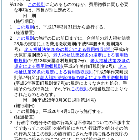
第12条
この規則
に定めるもののほか、費用徴収に関し必要
な事項は、市長が別に定める。
附
則
(施行期日)
1
この規則
は、平成17年3月31日から施行する。
(経過措置)
2
この規則
の施行の日の前日までに、合併前の老人福祉法第
28条の規定による費用徴収規則
(平成5年勝田町規則第8
号)
、
老人福祉法第28条の規定による費用徴収規則
(平成5年
大原町規則第3号)
、
老人福祉法第28条の規定による費用徴
収規則
(平成13年東粟倉村規則第2号)
、
老人福祉法第28条の
規定による費用徴収規則
(平成5年美作町規則第2号)
、
老人
福祉法第28条の規定による費用徴収規則
(平成5年作東町規
則第7号)
又は
老人福祉法第28条の規定による費用徴収規則
(平成5年英田町規則第7号)
の規定によりなされた処分、手
続その他の行為は、それぞれ
この規則
の相当規定によりな
されたものとみなす。
附
則
(平成28年3月30日
規則第14号)
(施行期日)
1
この規則は、平成28年4月1日から施行する。
(経過措置)
2
行政庁の処分その他の行為又は不作為についての不服申立
てであってこの規則の施行前にされた行政庁の処分その他
の行為又はこの規則の施行前にされた申請に係る行政庁の
不作為に係るものについては、なお従前の例による。