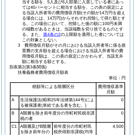
当する額を、5人及び6人部屋に入居している者にあっ
ては40パーセントに相当する額を、この表の規定によ
る当該入所者等の費用徴収月額(その額が14万円を超え
る場合には、14万円)からそれぞれ控除して得た額とす
る。この場合において、控除した後の額に100円未満
の端数があるときは、当該端数を切り捨てるものとす
る。また、
第4条の2
の上限額を適用した者については
この対象としない。
3 費用徴収月額がその月における当該入所者等に係る措
置費の支弁額を超える場合における当該入所者等の費
用徴収月額は、この表の規定にかかわらず、当該支弁
額に相当する額とする。
別表第2
(第3条関係)
扶養義務者費用徴収月額表
単位：円
税額等による階層区分
費用徴収基準
月額
A
生活保護法
(昭和25年法律第144号)
によ
0
る被保護者
(単給である者を含む。)
B
A階層を除き前年度分の市町村民税非課
0
税の者
C1
A階層及びB階層
前年度分の市町村民
4,500
を除き前年分の
税所得割非課税
(均等