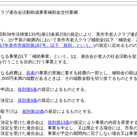
クラブ連合会活動助成事業補助金交付要綱
昭和38年法律第133号)
第13条第2項の規定により、美作市老人クラブ連
う。)
が予算の範囲内において美作市老人クラブ補助金
(以下「補助金」
成17年美作市規則第187号。以下「規則」という。)
の規定に定めるもの
となる事業
(以下「補助事業」という。)
は、連合会が老人の社会活動を促
を行うことを目的に行う事業とする。
となる経費は、
前条
の事業の実施に要する経費の一部とし、補助金の額
1,000円未満の端数があるときは、その端数金額を切り捨てるものとす
付申請は、
規則第6条
の規定によるものとする。
付決定は、
規則第9条
の規定によるものとする。
の取下げは、
規則第10条
の規定によるものとする。
)
付決定を受けた連合会は、
規則第13条
の規定により事業の内容を変更す
付決定を受けた連合会は、事業を中止し、又は廃止する場合には、市長
付決定を受けた連合会は、事業が予定の期間内に完了しない場合又は事