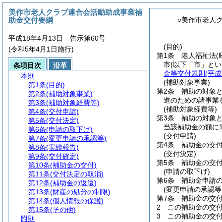
美作市老人クラブ連合会活動助成事業補
助金交付要綱
○美作市老人
平成18年4月13日 告示第60号
(目的)
(令和5年4月1日施行)
第1条
老人福祉法
(
市
(以下「市」とい
条項目次
沿革
金等交付規則
(平
本則
(補助対象事業)
第1条
(目的)
第2条
補助の対象
第2条
(補助対象事業)
進のための諸事業
第3条
(補助対象経費等)
(補助対象経費等)
第4条
(交付申請)
第3条
補助の対象
第5条
(交付決定)
当該補助金の額に
第6条
(申請の取下げ)
(交付申請)
第7条
(変更申請の承認等)
第4条
補助金の交
第8条
(実績報告)
(交付決定)
第9条
(交付確定)
第5条
補助金の交
第10条
(補助金の交付)
(申請の取下げ)
第11条
(交付決定の取消)
第6条
補助金申請
第12条
(補助金の返還)
(変更申請の承認等
第13条
(財産の処分の制限)
第7条
補助金の交
第14条
(個人情報の保護)
2
この補助金の交
第15条
(その他)
3
この補助金の交
附則