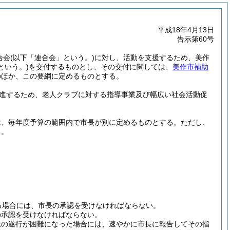
平成18年4月13日
告示第60号
合会
(以下「連合会」という。)
に対し、活動を支援するため、美作
という。)
を交付するものとし、その交付に関しては、
美作市補助
のほか、この要綱に定めるものとする。
進するため、老人クラブに対する指導事業及び幅広い社会活動促
は、毎年度予算の範囲内で市長が別に定めるものとする。
ただし、
る。
る場合には、市長の承認を受けなければならない。
の承認を受けなければならない。
業の遂行が困難になった場合には、速やかに市長に報告してその指