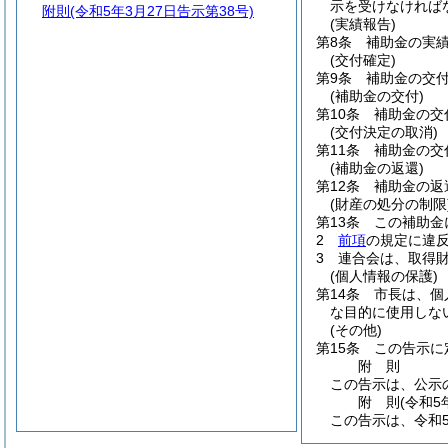
示を受けなければ
附則
(令和5年3月27日告示第38号)
(実績報告)
第8条
補助金の実
(交付確定)
第9条
補助金の交
(補助金の交付)
第10条
補助金の交
(交付決定の取消)
第11条
補助金の交
(補助金の返還)
第12条
補助金の返
(財産の処分の制限
第13条
この補助金
2
前項
の規定に違
3
連合会は、取得
(個人情報の保護)
第14条
市長は、個
な目的に使用しな
(その他)
第15条
この告示に
附
則
この告示は、公示
附
則
(令和5
この告示は、令和