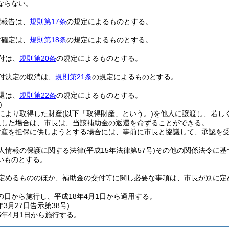
ならない。
績報告は、
規則第17条
の規定によるものとする。
付確定は、
規則第18条
の規定によるものとする。
付は、
規則第20条
の規定によるものとする。
付決定の取消は、
規則第21条
の規定によるものとする。
還は、
規則第22条
の規定によるものとする。
)
により取得した財産
(以下「取得財産」という。)
を他人に譲渡し、若し
反した場合は、市長は、当該補助金の返還を命ずることができる。
財産を担保に供しようとする場合には、事前に市長と協議して、承認を
人情報の保護に関する法律
(平成15年法律第57号)
その他の関係法令に基
いものとする。
定めるもののほか、補助金の交付等に関し必要な事項は、市長が別に定
の日から施行し、平成18年4月1日から適用する。
年3月27日
告示第38号)
5年4月1日から施行する。