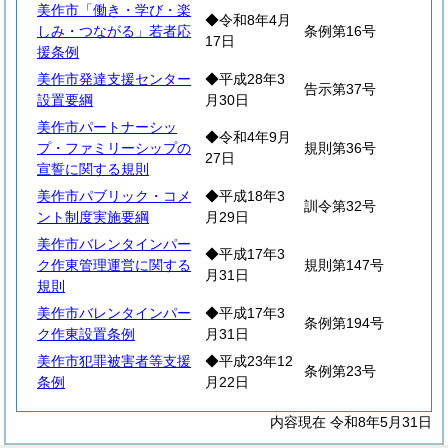
美作市「働き・学び・楽
◆令和8年4月
しみ・つながる」若者応
条例第16号
17日
援条例
美作市発達支援センター
◆平成28年3
告示第37号
設置要綱
月30日
美作市パートナーシッ
◆令和4年9月
プ・ファミリーシップの
規則第36号
27日
宣誓に関する規則
美作市パブリック・コメ
◆平成18年3
訓令第32号
ント制度実施要綱
月29日
美作市バレンタインパー
◆平成17年3
ク作東管理運営に関する
規則第147号
月31日
規則
美作市バレンタインパー
◆平成17年3
条例第194号
ク作東設置条例
月31日
美作市犯罪被害者等支援
◆平成23年12
条例第23号
条例
月22日
内容現在 令和8年5月31日