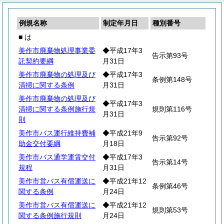
例規名称
制定年月日
種別番号
■ は
美作市廃棄物処理事業委
◆平成17年3
告示第93号
託契約要綱
月31日
美作市廃棄物の処理及び
◆平成17年3
条例第148号
清掃に関する条例
月31日
美作市廃棄物の処理及び
◆平成17年3
清掃に関する条例施行規
規則第116号
月31日
則
美作市バス運行維持費補
◆平成21年9
告示第92号
助金交付要綱
月18日
美作市バス通学運賃交付
◆平成17年3
告示第14号
規程
月31日
美作市営バス有償運送に
◆平成21年12
条例第46号
関する条例
月24日
美作市営バス有償運送に
◆平成21年12
規則第53号
関する条例施行規則
月24日