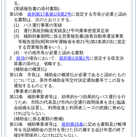
る。
(実績報告書の添付書類)
第10条
規則第17条第1項第2号
に規定する市長が必要と認め
る書類は、次のとおりとする。
(1)
バス運行事業の実績
(2)
運行系統別輸送実績及び平均乗車密度算定表
(3)
補助対象期間に係る営業報告書
(旅客自動車運送事業
等報告規則
(昭和39年運輸省令第21号)
第2条第2項に規定
する営業報告書をいう。)
(4)
その他市長が必要と認める書類
2
前項
の場合において、
規則第1項第1号
に規定する収支決
算書の添付は、省略する。
(補助金の概算払)
第11条
市長は、補助金の概算払が必要であると認めたもの
については、美作市補助金等交付決定通知書等でこの旨を
通知するものとする。
(事業者の責務)
第12条
補助事業者等は、効率的かつ効果的なバス運行を行
うため、市民の代表及び市内の交通行政関係者を含む協議
会組織を設置し、利用促進と利用者ニーズの把握に努めな
ければならない。
(補助金に係る書類の整備)
第13条
補助事業者等は、
規則第25条
に定める書類及び帳簿
等を当該補助金の交付を受けた日の属する会計年度の終了
後5年間保存しなければならない。