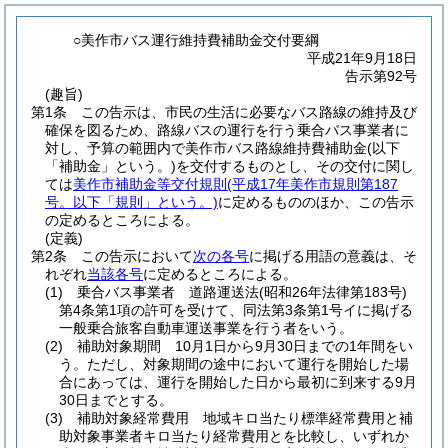
○美作市バス運行維持費補助金交付要綱
平成21年9月18日
告示第92号
(趣旨)
第1条
この告示は、市民の生活に必要なバス路線の維持及び
確保を図るため、路線バスの運行を行う乗合バス事業者に
対し、予算の範囲内で美作市バス路線維持費補助金
(以下
「補助金」という。)
を交付するものとし、その交付に関し
ては
美作市補助金等交付規則
(平成17年美作市規則第187
号。以下「規則」という。)
に定めるもののほか、この告示
の定めるところによる。
(定義)
第2条
この告示において
次の各号
に掲げる用語の意義は、そ
れぞれ
当該各号
に定めるところによる。
(1)
乗合バス事業者 道路運送法
(昭和26年法律第183号)
第4条第1項の許可を受けて、同法第3条第1号イに掲げる
一般乗合旅客自動車運送事業を行う者をいう。
(2)
補助対象期間 10月1日から9月30日までの1年間をい
う。
ただし、対象期間の途中において運行を開始した場
合にあっては、運行を開始した日から最初に到来する9月
30日までとする。
(3)
補助対象経常費用 地域キロ当たり標準経常費用と補
助対象事業者キロ当たり経常費用とを比較し、いずれか