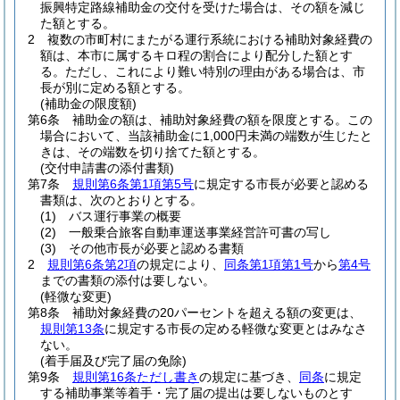
振興特定路線補助金の交付を受けた場合は、その額を減じ
た額とする。
2
複数の市町村にまたがる運行系統における補助対象経費の
額は、本市に属するキロ程の割合により配分した額とす
る。
ただし、これにより難い特別の理由がある場合は、市
長が別に定める額とする。
(補助金の限度額)
第6条
補助金の額は、補助対象経費の額を限度とする。
この
場合において、当該補助金に1,000円未満の端数が生じたと
きは、その端数を切り捨てた額とする。
(交付申請書の添付書類)
第7条
規則第6条第1項第5号
に規定する市長が必要と認める
書類は、次のとおりとする。
(1)
バス運行事業の概要
(2)
一般乗合旅客自動車運送事業経営許可書の写し
(3)
その他市長が必要と認める書類
2
規則第6条第2項
の規定により、
同条第1項第1号
から
第4号
までの書類の添付は要しない。
(軽微な変更)
第8条
補助対象経費の20パーセントを超える額の変更は、
規則第13条
に規定する市長の定める軽微な変更とはみなさ
ない。
(着手届及び完了届の免除)
第9条
規則第16条ただし書き
の規定に基づき、
同条
に規定
する補助事業等着手・完了届の提出は要しないものとす