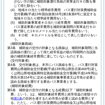
少ない方の額に補助対象運行系統の実車走行キロ数を乗
じて得た額をいう。
(4)
地域キロ当たり標準経常費用 バス運行対策費補助金
交付要綱
(平成13年国自旅第16号)
第2条第8号に規定する
地域キロ当たり標準経常費用をいう。
(5)
補助対象事業者キロ当たり経常費用 補助対象期間の
バス運送事業の経常費用を補助対象期間の実車走行キロ
数で除した1キロメートル当たりの経常費用をいう。
(6)
キロ程 キロメートルを単位として表した道のりをい
う。
(補助対象路線)
第3条
補助金の交付の対象となる路線は、補助対象期間に当
該路線の運行によって得た経常収益の額が同期間の当該路
線の補助対象経常費用に達していないものとする。
(交付対象者)
第4条
交付対象者は、本市にバス路線を有し、バス運行対策
費岡山県補助金交付要綱
(平成13年岡山県告示第468号)
若し
くは岡山県地域振興特定路線補助金交付要綱
(平成14年岡山
県告示第154号)
に定める補助対象事業者又は市長が必要と
認める路線を運行する乗合バス事業者とする。
(補助対象経費)
第5条
補助金の交付の対象となる経費
(以下「補助対象経
費」という。)
は、補助対象経常費用と経常収益の差額その
他
第1条
の目的を達するため市長が必要と認める費用とす
る。
ただし、バス運行対策費岡山県補助金又は岡山県地域