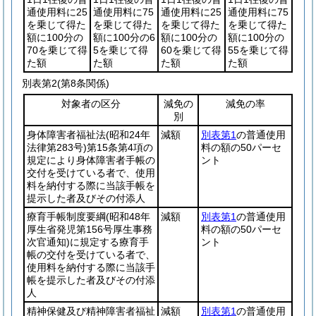
通使用料に25
通使用料に75
通使用料に25
通使用料に75
を乗じて得た
を乗じて得た
を乗じて得た
を乗じて得た
額に100分の
額に100分の6
額に100分の
額に100分の
70を乗じて得
5を乗じて得
60を乗じて得
55を乗じて得
た額
た額
た額
た額
別表第2
(第8条関係)
対象者の区分
減免の
減免の率
別
身体障害者福祉法
(昭和24年
減額
別表第1
の普通使用
法律第283号)
第15条第4項の
料の額の50パーセ
規定により身体障害者手帳の
ント
交付を受けている者で、使用
料を納付する際に当該手帳を
提示した者及びその付添人
療育手帳制度要綱
(昭和48年
減額
別表第1
の普通使用
厚生省発児第156号厚生事務
料の額の50パーセ
次官通知)
に規定する療育手
ント
帳の交付を受けている者で、
使用料を納付する際に当該手
帳を提示した者及びその付添
人
精神保健及び精神障害者福祉
減額
別表第1
の普通使用