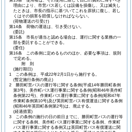
第13条
使用者は、その使用に際して自己の責めに帰すべき
理由により、市営バス若しくは設備を損傷し、又は滅失し
たときは、市長の指示に基づいてこれを原状に復し、若し
くはその損害を賠償しなければならない。
(荷物運送の引受け)
第14条
荷物の運送は、引き受けない。
(委託)
第15条
市長が適当と認める場合は、運行に関する業務の一
部を委託することができる。
(委任)
第16条
この条例に定めるもののほか、必要な事項は、規則
で定める。
附
則
(施行期日)
1
この条例は、平成22年2月1日から施行する。
(暫定施行条例の廃止)
2
勝田町営バスの運行等に関する条例
(平成14年勝田町条例
第3号)
、美作町バス運行事業に関する条例
(昭和46年美作町
条例第22号)
、作東町バス運行事業に関する条例
(昭和47年
作東町条例第10号)
及び英田町営バス有償運送に関する条例
(昭和46年英田町条例第2号)
は、廃止する。
(経過措置)
3
この条例の施行の日の前日までに、勝田町営バスの運行等
に関する条例、美作町バス運行事業に関する条例、作東町
バス運行事業に関する条例又は英田町営バス有償運送に関