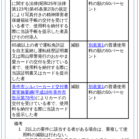
に関する法律
(昭和25年法律
料の額の50パーセ
第123号)
第45条第2項の規定
ント
により写真付きの精神障害者
保健福祉手帳の交付を受けて
いる者で、使用料を納付する
際に当該手帳を提示した者及
びその付添人
65歳以上の者で運転免許証
減額
別表第1
の普通使用
を自主返納し運転経歴証明書
料の額の50パーセ
又は岡山県警発行のおかやま
ント
愛カードの交付を受けている
者で、使用料を納付する際に
当該証明書又はカードを提示
した者
美作市シルバーカード交付事
減額
別表第1
の普通使用
業実施要綱
(平成18年美作市
料の額の50パーセ
告示第78号)
によりカードの
ント
交付を受けている者で、使用
料を納付する際に当該カード
を提示した者
備考
1 2以上の要件に該当する者がある場合は、重複して使
用料の減額は行わない。