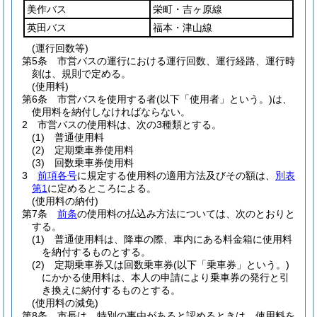
美作バス
栄町・吉ヶ原線
英田バス
福本・津山線
(運行回数等)
第5条
市営バスの運行における運行回数、運行経路、運行時
刻は、規則で定める。
(使用料)
第6条
市営バスを使用する者
(以下「使用者」という。)
は、
使用料を納付しなければならない。
2
市営バスの使用料は、次の3種類とする。
(1)
普通使用料
(2)
定期乗車券使用料
(3)
回数乗車券使用料
3
前項各号
に規定する使用料の適用方法及びその額は、
別表
第1
に定めるところによる。
(使用料の納付)
第7条
前条
の使用料の払込み方法については、次のとおりと
する。
(1)
普通使用料は、降車の際、車内にある料金箱に使用料
を納付するものとする。
(2)
定期乗車券又は回数乗車券
(以下「乗車券」という。)
にかかる使用料は、本人の申請により乗車券の発行と引
き換えに納付するものとする。
(使用料の減免)
第8条
市長は、特別の事由があると認めるときは、使用料を