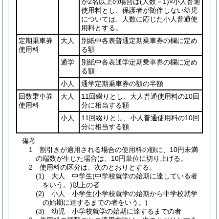
が2名以上の場合は
(人数－1)
×小人普通
使用料とし、保護者が随伴しない幼児
については、人数に応じた小人普通使
用料とする。
定期乗車券
大人
別紙中各表普通定期乗車券の欄に定め
使用料
る額
通学
別紙中各表通学定期乗車券の欄に定め
る額
小人
通学定期乗車券の額の半額
回数乗車券
大人
11回綴りとし、大人普通使用料の10回
使用料
分に相当する額
小人
11回綴りとし、小人普通使用料の10回
分に相当する額
備考
1 割引きが適用される場合の使用料の額に、10円未満
の端数が生じた場合は、10円単位に切り上げる。
2 使用料の区分は、次のとおりとする。
(1) 大人 中学生(中学校就学の始期に達している者
をいう。)以上の者
(2) 小人 小学生(小学校就学の始期から中学校就学
の始期に達するまでの者をいう。)
(3) 幼児 小学校就学の始期に達するまでの者