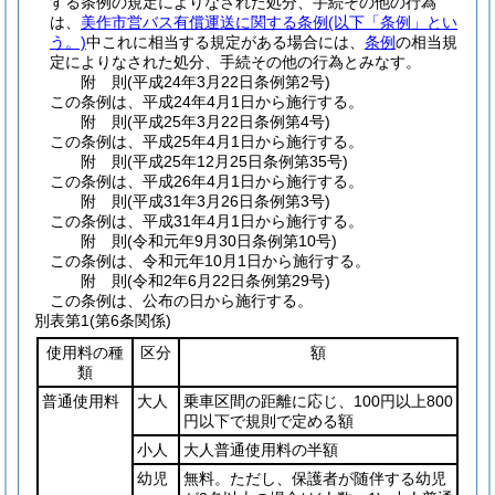
する条例の規定によりなされた処分、手続その他の行為
は、
美作市営バス有償運送に関する条例
(以下「条例」とい
う。)
中これに相当する規定がある場合には、
条例
の相当規
定によりなされた処分、手続その他の行為とみなす。
附
則
(平成24年3月22日
条例第2号)
この条例は、平成24年4月1日から施行する。
附
則
(平成25年3月22日
条例第4号)
この条例は、平成25年4月1日から施行する。
附
則
(平成25年12月25日
条例第35号)
この条例は、平成26年4月1日から施行する。
附
則
(平成31年3月26日
条例第3号)
この条例は、平成31年4月1日から施行する。
附
則
(令和元年9月30日
条例第10号)
この条例は、令和元年10月1日から施行する。
附
則
(令和2年6月22日
条例第29号)
この条例は、公布の日から施行する。
別表第1
(第6条関係)
使用料の種
区分
額
類
普通使用料
大人
乗車区間の距離に応じ、100円以上800
円以下で規則で定める額
小人
大人普通使用料の半額
幼児
無料。ただし、保護者が随伴する幼児