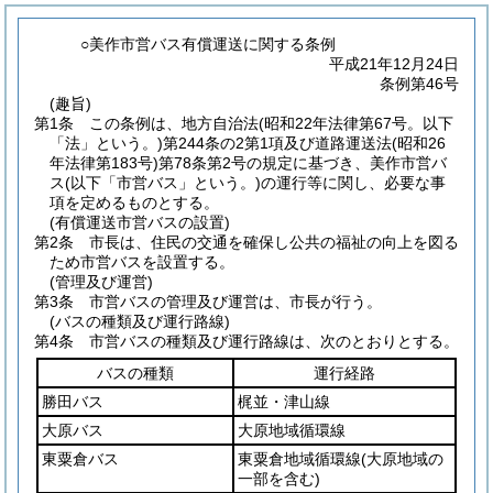
○美作市営バス有償運送に関する条例
平成21年12月24日
条例第46号
(趣旨)
第1条
この条例は、地方自治法
(昭和22年法律第67号。以下
「法」という。)
第244条の2第1項及び道路運送法
(昭和26
年法律第183号)
第78条第2号の規定に基づき、美作市営バ
ス
(以下「市営バス」という。)
の運行等に関し、必要な事
項を定めるものとする。
(有償運送市営バスの設置)
第2条
市長は、住民の交通を確保し公共の福祉の向上を図る
ため市営バスを設置する。
(管理及び運営)
第3条
市営バスの管理及び運営は、市長が行う。
(バスの種類及び運行路線)
第4条
市営バスの種類及び運行路線は、次のとおりとする。
バスの種類
運行経路
勝田バス
梶並・津山線
大原バス
大原地域循環線
東粟倉バス
東粟倉地域循環線
(大原地域の
一部を含む)