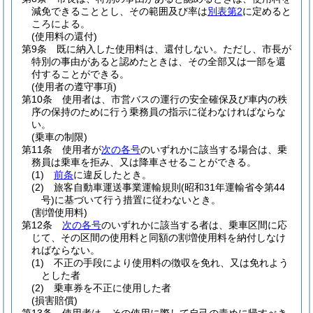
減免できることとし、その範囲及び率は
別表第2
に定めると
ころによる。
(使用料の還付)
第9条
既に納入した使用料は、還付しない。
ただし、市長が
特別の事由があると認めたときは、その全部又は一部を還
付することができる。
(使用者の遵守事項)
第10条
使用者は、市営バスの運行の安全確保及び車内の秩
序の保持のために行う乗務員の指示に従わなければならな
い。
(乗車の制限)
第11条
使用者が
次の各号
のいずれかに該当する場合は、乗
務員は乗車を拒み、又は降車させることができる。
(1)
前条
に違反したとき。
(2)
旅客自動車運送事業運輸規則
(昭和31年運輸省令第44
号)
に基づいて行う措置に従わないとき。
(割増使用料)
第12条
次の各号
のいずれかに該当する者は、乗車区間に応
じて、その区間の使用料と同額の割増使用料を納付しなけ
ればならない。
(1)
不正の手段により使用料の徴収を免れ、又は免れよう
とした者
(2)
乗車券を不正に使用した者
(損害賠償)