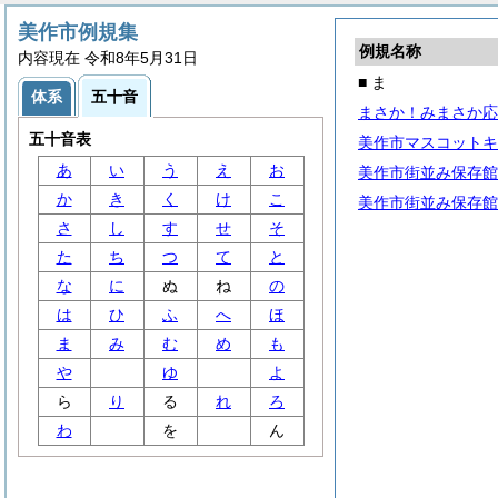
美作市例規集
例規名称
内容現在 令和8年5月31日
■ ま
体系
五十音
まさか！みまさか応
五十音表
美作市マスコットキ
あ
い
う
え
お
美作市街並み保存館
か
き
く
け
こ
美作市街並み保存館
さ
し
す
せ
そ
た
ち
つ
て
と
な
に
ぬ
ね
の
は
ひ
ふ
へ
ほ
ま
み
む
め
も
や
ゆ
よ
ら
り
る
れ
ろ
わ
を
ん