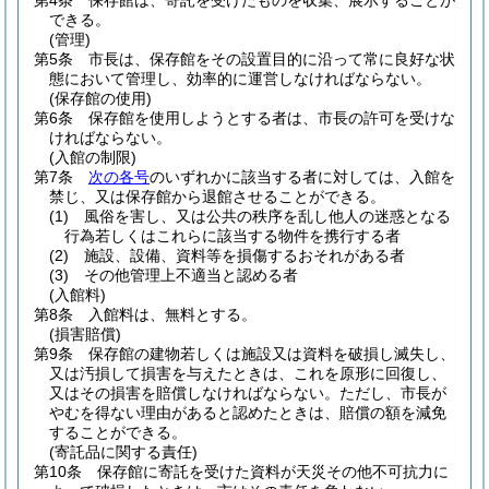
第4条
保存館は、寄託を受けたものを収集、展示することが
できる。
(管理)
第5条
市長は、保存館をその設置目的に沿って常に良好な状
態において管理し、効率的に運営しなければならない。
(保存館の使用)
第6条
保存館を使用しようとする者は、市長の許可を受けな
ければならない。
(入館の制限)
第7条
次の各号
のいずれかに該当する者に対しては、入館を
禁じ、又は保存館から退館させることができる。
(1)
風俗を害し、又は公共の秩序を乱し他人の迷惑となる
行為若しくはこれらに該当する物件を携行する者
(2)
施設、設備、資料等を損傷するおそれがある者
(3)
その他管理上不適当と認める者
(入館料)
第8条
入館料は、無料とする。
(損害賠償)
第9条
保存館の建物若しくは施設又は資料を破損し滅失し、
又は汚損して損害を与えたときは、これを原形に回復し、
又はその損害を賠償しなければならない。
ただし、市長が
やむを得ない理由があると認めたときは、賠償の額を減免
することができる。
(寄託品に関する責任)
第10条
保存館に寄託を受けた資料が天災その他不可抗力に