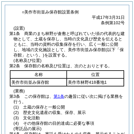
○美作市街並み保存館設置条例
平成17年3月31日
条例第102号
(設置)
第1条
商業のまち林野が倉敷と呼ばれていた頃の代表的な建
物として、土蔵を保存し、当時の文化及び歴史を伝えると
ともに、当時の資料の収集保存を行い、広く一般に公開
し、地域の文化施設として、美作市街並み保存館
(以下「保
存館」という。)
を設置する。
(名称及び位置)
第2条
保存館の名称及び位置は、次のとおりとする。
名称
位置
美作市街並み保存館
美作市林野418番地1
(業務)
第3条
この保存館は、
第1条
の趣旨に従い次に掲げる業務を
行う。
(1)
土蔵の保存と一般公開
(2)
歴史文化遺産の収集、保存、展示
(3)
文化活動
(4)
その他保存館の目的達成に必要な事項
(寄託品の展示)