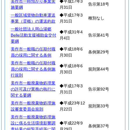
美作市一時預かり事業実
◆平成17年3
告示第18号
施要綱
月31日
一般区域貨物自動車運送
◆平成17年3
種別なし
事業（霊柩）の運送約款
月31日
一般社団法人岡山湯郷
◆平成31年4
Belle活動支援補助金交付
告示第41号
月4日
要綱
美作市一般職の任期付職
◆平成18年6
条例第29号
員の採用に関する条例
月30日
美作市一般職の任期付職
◆平成18年6
員の採用に関する条例施
規則第44号
月30日
行規則
美作市一般廃棄物処理業
◆平成17年3
の許可及び業務の執行に
告示第92号
月31日
関する要綱
美作市一般廃棄物処理施
◆平成23年12
規則第33号
設審査委員会規則
月22日
美作市一般廃棄物処理施
設に係る生活環境影響調
◆平成22年9
条例第37号
査結果の縦覧手続等に関
月29日