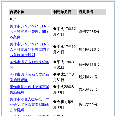
例規名称
制定年月日
種別番号
■ い
美作市いきいきゆうゆう
◆平成17年12
の里設置及び管理に関す
条例第285号
月21日
る条例
美作市いきいきゆうゆう
◆平成17年12
の里設置及び管理に関す
規則第213号
月21日
る条例施行規則
美作市遺児激励金支給条
◆平成17年3
条例第118号
例
月31日
美作市遺児激励金支給条
◆平成17年3
規則第72号
例施行規則
月31日
美作市意思疎通支援事業
◆平成28年3
告示第35号
実施要綱
月30日
美作市移住支援事業・マ
◆令和元年9
ッチング支援事業補助金
告示第29号
月30日
交付要綱