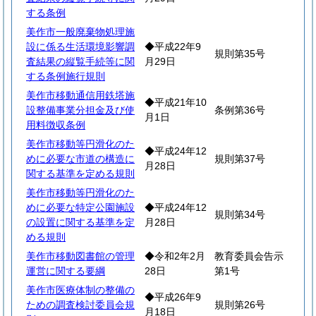
する条例
美作市一般廃棄物処理施
設に係る生活環境影響調
◆平成22年9
規則第35号
査結果の縦覧手続等に関
月29日
する条例施行規則
美作市移動通信用鉄塔施
◆平成21年10
設整備事業分担金及び使
条例第36号
月1日
用料徴収条例
美作市移動等円滑化のた
◆平成24年12
めに必要な市道の構造に
規則第37号
月28日
関する基準を定める規則
美作市移動等円滑化のた
めに必要な特定公園施設
◆平成24年12
規則第34号
の設置に関する基準を定
月28日
める規則
美作市移動図書館の管理
◆令和2年2月
教育委員会告示
運営に関する要綱
28日
第1号
美作市医療体制の整備の
◆平成26年9
ための調査検討委員会規
規則第26号
月18日