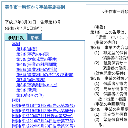
美作市一時預かり事業実施要綱
○美作市一時
平成17年3月31日 告示第18号
(趣旨)
(令和7年4月1日施行)
第1条
この告示は
「児童」という。)
条項目次
沿革
(事業の内容)
本則
第2条
事業の内容
第1条
(趣旨)
(1)
非定型的保育
第2条
(事業の内容)
保護者の就労
第3条
(対象児童の要件)
(2)
緊急保育サー
第4条
(事業の利用期間)
保護者の傷病
第5条
(事業利用の申請)
(対象児童の要件)
第6条
(事業利用の決定及び通知)
第3条
事業の対象
第7条
(届出義務)
(1)
保護者が市内
第8条
(事業利用の中止)
(2)
児童が健康で
第9条
(費用)
(3)
保護者の労働
第10条
(その他)
故・出産・看護
附則
(事業の利用期間)
附則
(平成18年3月29日告示第29号)
第4条
事業の利用
附則
(平成19年5月29日告示第55号)
(1)
非定型的保育
附則
(平成20年7月1日告示第52号)
(2)
緊急保育対象
附則
(平成21年7月24日告示第77号)
る。
附則
(平成22年5月28日告示第55号)