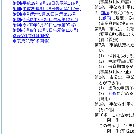
(事業利用の申請)
附則
(平成29年9月28日告示第116号)
第5条
事業を利用
附則
(平成29年9月28日告示第117号)
2
前項
の規定にか
附則
(令和元年9月30日告示第25号)
に
前項
に規定する
附則
(令和2年9月25日告示第129号)
(事業利用の決定及
附則
(令和6年6月26日告示第95号)
第6条
市長は、前
附則
(令和6年10月3日告示第110号)
(変更)
通知書によ
別表第1
(第1条関係)
(届出義務)
別表第2
(第9条関係)
第7条
事業決定の
い。
(1)
保育を受ける
(2)
申請理由に変
(3)
保育期間を変
(事業利用の中止)
第8条
市長は、事
とができる。
(1)
虚偽の申請そ
(2)
前条
に定める
(費用)
第9条
事業を利用
(その他)
第10条
この告示に
附
則
この告示は、平成1
附
則
(平成1