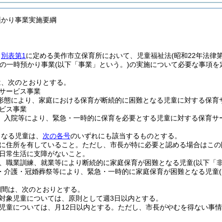
預かり事業実施要綱
、
別表第1
に定める美作市立保育所において、児童福祉法
(昭和22年法律第
の一時預かり事業
(以下「事業」という。)
の実施について必要な事項を
は、次のとおりとする。
サービス事業
形態により、家庭における保育が断続的に困難となる児童に対する保育
ビス事業
、入院等により、緊急・一時的に保育を必要とする児童に対する保育サ
となる児童は、
次の各号
のいずれにも該当するものとする。
に住所を有していること。
ただし、市長が特に必要と認める場合はこの
日常生活に支障がないこと。
、職業訓練、就業等により断続的に家庭保育が困難となる児童
(以下「
・介護・冠婚葬祭等により、緊急・一時的に家庭保育が困難となる児童
期間は、次のとおりとする。
対象児童については、原則として週3日以内とする。
児童については、月12日以内とする。
ただし、市長がやむを得ない事