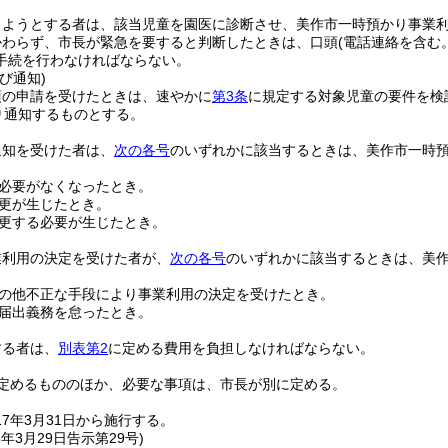
しようとする者は、該当児童を園医に診断させ、美作市一時預かり事業
かわらず、市長が緊急を要すると判断したときは、口頭
(電話連絡を含む。
手続を行わなければならない。
び通知)
項の申請を受けたときは、速やかに
第3条
に規定する対象児童の要件を検
り通知するものとする。
通知を受けた者は、
次の各号
のいずれかに該当するときは、美作市一時
必要がなくなったとき。
更が生じたとき。
更する必要が生じたとき。
業利用の決定を受けた者が、
次の各号
のいずれかに該当するときは、美
の他不正な手段により事業利用の決定を受けたとき。
届出義務を怠ったとき。
する者は、
別表第2
に定める費用を負担しなければならない。
定めるもののほか、必要な事項は、市長が別に定める。
7年3月31日から施行する。
8年3月29日
告示第29号)