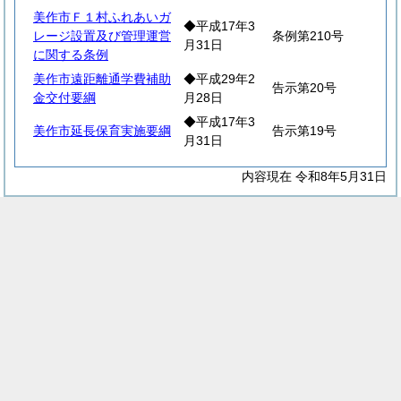
美作市Ｆ１村ふれあいガ
◆平成17年3
レージ設置及び管理運営
条例第210号
月31日
に関する条例
美作市遠距離通学費補助
◆平成29年2
告示第20号
金交付要綱
月28日
◆平成17年3
美作市延長保育実施要綱
告示第19号
月31日
内容現在 令和8年5月31日