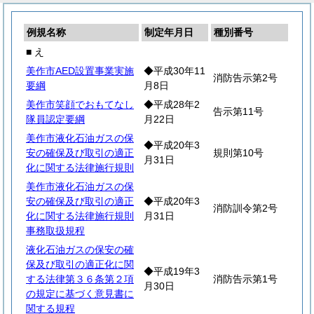
例規名称
制定年月日
種別番号
■ え
美作市AED設置事業実施
◆平成30年11
消防告示第2号
要綱
月8日
美作市笑顔でおもてなし
◆平成28年2
告示第11号
隊員認定要綱
月22日
美作市液化石油ガスの保
◆平成20年3
安の確保及び取引の適正
規則第10号
月31日
化に関する法律施行規則
美作市液化石油ガスの保
安の確保及び取引の適正
◆平成20年3
消防訓令第2号
化に関する法律施行規則
月31日
事務取扱規程
液化石油ガスの保安の確
保及び取引の適正化に関
◆平成19年3
する法律第３６条第２項
消防告示第1号
月30日
の規定に基づく意見書に
関する規程