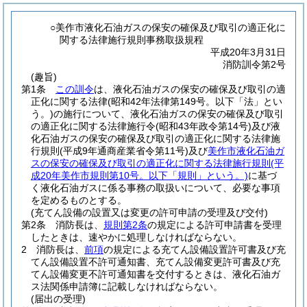
○美作市液化石油ガスの保安の確保及び取引の適正化に
関する法律施行規則事務取扱規程
平成20年3月31日
消防訓令第2号
(趣旨)
第1条
この訓令
は、液化石油ガスの保安の確保及び取引の適
正化に関する法律
(昭和42年法律第149号。以下「法」とい
う。)
の施行について、液化石油ガスの保安の確保及び取引
の適正化に関する法律施行令
(昭和43年政令第14号)
及び液
化石油ガスの保安の確保及び取引の適正化に関する法律施
行規則
(平成9年通商産業省令第11号)
及び
美作市液化石油ガ
スの保安の確保及び取引の適正化に関する法律施行規則
(平
成20年美作市規則第10号。以下「規則」という。)
に基づ
く液化石油ガスに係る事務の取扱いについて、必要な事項
を定めるものとする。
(充てん設備の設置又は変更の許可申請の受理及び交付)
第2条
消防長は、
規則第2条
の規定による許可申請書を受理
したときは、速やかに処理しなければならない。
2
消防長は、
前項
の規定による充てん設備設置許可書及び充
てん設備設置不許可通知書、充てん設備変更許可書及び充
てん設備変更不許可通知書を交付するときは、液化石油ガ
ス法関係申請簿に記載しなければならない。
(届出の受理)