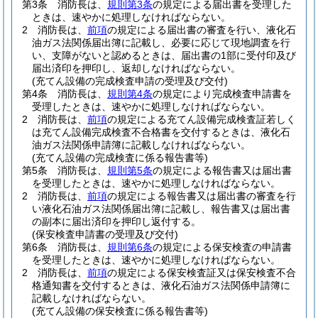
第3条
消防長は、
規則第3条
の規定による届出書を受理した
ときは、速やかに処理しなければならない。
2
消防長は、
前項
の規定による届出書の審査を行い、液化石
油ガス法関係届出簿に記載し、必要に応じて現地調査を行
い、支障がないと認めるときは、届出書の1部に受付印及び
届出済印を押印し、返却しなければならない。
(充てん設備の完成検査申請の受理及び交付)
第4条
消防長は、
規則第4条
の規定により完成検査申請書を
受理したときは、速やかに処理しなければならない。
2
消防長は、
前項
の規定による充てん設備完成検査証若しく
は充てん設備完成検査不合格書を交付するときは、液化石
油ガス法関係申請簿に記載しなければならない。
(充てん設備の完成検査に係る報告書等)
第5条
消防長は、
規則第5条
の規定による報告書又は届出書
を受理したときは、速やかに処理しなければならない。
2
消防長は、
前項
の規定による報告書又は届出書の審査を行
い液化石油ガス法関係届出簿に記載し、報告書又は届出書
の副本に届出済印を押印し返付する。
(保安検査申請書の受理及び交付)
第6条
消防長は、
規則第6条
の規定による保安検査の申請書
を受理したときは、速やかに処理しなければならない。
2
消防長は、
前項
の規定による保安検査証又は保安検査不合
格通知書を交付するときは、液化石油ガス法関係申請簿に
記載しなければならない。
(充てん設備の保安検査に係る報告書等)