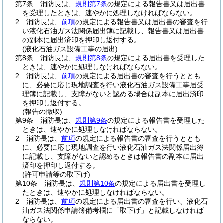
第7条
消防長は、
規則第7条
の規定による報告書又は届出書
を受理したときは、速やかに処理しなければならない。
2
消防長は、
前項
の規定による報告書又は届出書の審査を行
い液化石油ガス法関係届出簿に記載し、報告書又は届出書
の副本に届出済印を押印し返付する。
(液化石油ガス設備工事の届出)
第8条
消防長は、
規則第8条
の規定による届出書を受理した
ときは、速やかに処理しなければならない。
2
消防長は、
前項
の規定による届出書の審査を行うととも
に、必要に応じ現地調査を行い液化石油ガス設備工事届受
理簿に記載し、支障がないと認める場合は副本に届出済印
を押印し返付する。
(報告の徴収)
第9条
消防長は、
規則第9条
の規定による報告書を受理した
ときは、速やかに処理しなければならない。
2
消防長は、
前項
の規定による報告書の審査を行うととも
に、必要に応じ現地調査を行い液化石油ガス法関係届出簿
に記載し、支障がないと認めるときは報告書の副本に届出
済印を押印し返付する。
(許可申請等の取下げ)
第10条
消防長は、
規則第10条
の規定による届出書を受理し
たときは、速やかに処理しなければならない。
2
消防長は、
前項
の規定による届出書の審査を行い、液化石
油ガス法関係申請簿備考欄に「取下げ」と記載しなければ
ならない。