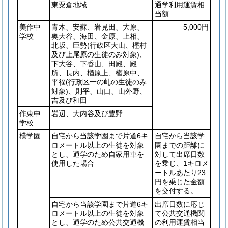
東粟倉地域
通学利用運賃相
当額
美作中
青木、安蘇、岩見田、大原、
5,000円
学校
奥大谷、海田、金原、上相、
北坂、巨勢
(行政区大山、樫村
及び上尾原の生徒のみ対象)
、
下大谷、下香山、田殿、殿
所、長内、楢原上、楢原中、
平福
(行政区一の乢の生徒のみ
対象)
、則平、山口、山外野、
吉及び和田
作東中
岩辺、大内谷及び豊野
学校
樸学園
自宅から当該学園まで片道6キ
自宅から当該学
ロメートル以上の生徒を対象
園までの距離に
とし、通学のため自家用車を
対して出席日数
使用した場合
を乗じ、1キロメ
ートルあたり23
円を乗じた金額
を交付する。
自宅から当該学園まで片道6キ
出席日数に応じ
ロメートル以上の生徒を対象
て公共交通機関
とし、通学のため公共交通機
の利用運賃相当