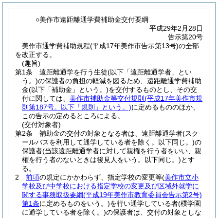
○美作市遠距離通学費補助金交付要綱
平成29年2月28日
告示第20号
美作市通学費補助規程(平成17年美作市告示第13号)の全部
を改正する。
(趣旨)
第1条
遠距離通学を行う生徒
(以下「遠距離通学者」とい
う。)
の保護者の負担の軽減を図るため、遠距離通学費補助
金
(以下「補助金」という。)
を交付するものとし、その交
付に関しては、
美作市補助金等交付規則
(平成17年美作市規
則第187号。以下「規則」という。)
に定めるもののほか、
この告示の定めるところによる。
(交付対象者)
第2条
補助金の交付の対象となる者は、遠距離通学者
(スク
ールバスを利用して通学している者を除く。以下同じ。)
の
保護者
(当該遠距離通学者に対して親権を行う者をいい、親
権を行う者のないときは後見人をいう。以下同じ。)
とす
る。
2
前項
の規定にかかわらず、指定学校の変更等
(
美作市立小
学校及び中学校における指定学校の変更及び区域外就学に
関する事務取扱要綱
(平成19年美作市教育委員会告示第2号)
第1条
に定めるものをいう。)
を行い通学している者
(樸学園
に通学している者を除く。)
の保護者は、交付の対象としな