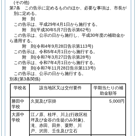
(その他)
第7条
この告示に定めるもののほか、必要な事項は、市長が
別に定める。
附
則
この告示は、平成29年4月1日から施行する。
附
則
(平成30年5月7日
告示第62号)
この告示は、公示の日から施行し、平成30年度の補助金か
ら適用する。
附
則
(令和4年9月28日
告示第113号)
この告示は、令和5年4月1日から施行する。
附
則
(令和7年3月27日
告示第28号)
この告示は、令和7年4月1日から施行する。
附
則
(令和7年11月28日
告示第113号)
この告示は、公示の日から施行する。
別表
(第3条関係)
学校名
該当地区又は交付要件
学期当たりの補
助金額等
勝田中
久賀及び宗掛
5,000円
学校
大原中
江ノ原、桂坪、川上
(行政区桂
学校
坪及び金谷の生徒のみ対象)
、
滝、赤田、田井、粟野、川
戸、沢田、壬生及び立石