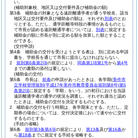
い。
(補助対象校、地区又は交付要件及び補助金の額)
第3条
補助金の対象となる遠距離通学者が通う学校名、該当
地区又は交付要件及び補助金の額は、それぞれ
別表
のとお
りとする。
ただし、通学距離等特段の事情があるものとし
て市長が認める遠距離通学者については、
別表
に規定する
補助金の額に市長が別に定める額を加算した額とすること
ができる。
(交付申請)
第4条
補助金の交付を受けようとする者は、別に定める申請
書を、学校長を通じて市長に提出しなければならない。
2
規則第6条第2項
の規定により、
同条第1項第1号
から
第4号
までの書類の添付は要しない。
(補助金の交付)
第5条
市長は、
前条
の申請があったときは、各学期
(
美作市
立学校管理規則
(平成17年美作市教育委員会規則第8号)
第5
条第2項
に規定する「学期」をいう。)
の初日における当該
遠距離通学者の通学の状況を調査し、それぞれ適当と認め
たときは、補助金の交付を決定するものとする。
2
補助金の交付を行う時期は、各学期末とする。
ただし、定
期券の場合については、交付決定後において速やかに交付
するものとする。
(手続の省略)
第6条
規則第3条第4項
の規定により、
第13条
及び
第16条
か
ら
第18条
までに規定する手続を省略する。