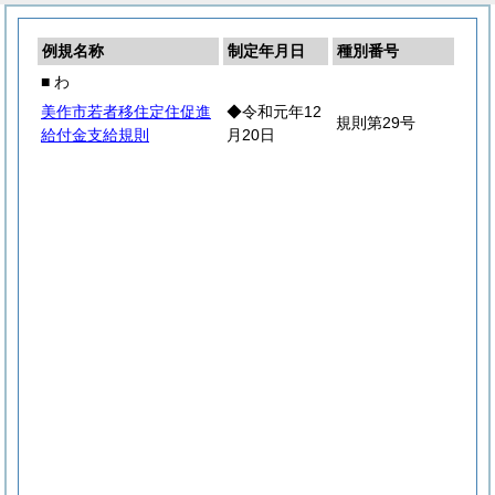
例規名称
制定年月日
種別番号
■ わ
美作市若者移住定住促進
◆令和元年12
規則第29号
給付金支給規則
月20日