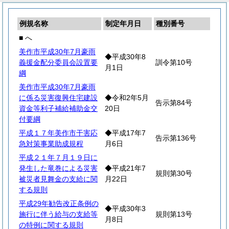
例規名称
制定年月日
種別番号
■ へ
美作市平成30年7月豪雨
◆平成30年8
義援金配分委員会設置要
訓令第10号
月1日
綱
美作市平成30年7月豪雨
に係る災害復興住宅建設
◆令和2年5月
告示第84号
資金等利子補給補助金交
20日
付要綱
平成１７年美作市干害応
◆平成17年7
告示第136号
急対策事業助成規程
月6日
平成２１年７月１９日に
発生した竜巻による災害
◆平成21年7
規則第30号
被災者見舞金の支給に関
月22日
する規則
平成29年勧告改正条例の
◆平成30年3
施行に伴う給与の支給等
規則第13号
月8日
の特例に関する規則