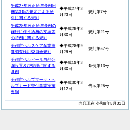
平成27年改正給与条例附
◆平成27年3
則第3条の規定による給
規則第7号
月23日
料に関する規則
平成28年改正給与条例の
◆平成28年3
施行に伴う給与の支給等
規則第21号
月30日
の特例に関する規則
美作市ヘルスケア産業推
◆平成28年9
規則第57号
進調査検討委員会規則
月29日
美作市ベルピール自然公
◆平成19年3
園設置及び管理に関する
条例第13号
月30日
条例
美作市ヘルプマーク・ヘ
◆平成30年3
ルプカード交付事業実施
告示第25号
月12日
要綱
内容現在 令和8年5月31日