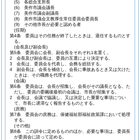
(5)
各総合支所長
(6)
美作市議会議長
(7)
美作市議会副議長
(8)
美作市議会文教厚生常任委員会委員長
(9)
その他市長が必要と認める者
(任期)
第4条
委員はその任務が終了したときは、退任するものとす
る。
(会長及び副会長)
第5条
委員会に会長、副会長をそれぞれ1名置く。
2
会長及び副会長は、委員の互選により決定する。
3
会長は、委員会を代表し、会務を総括する。
4
副会長は、会長を補佐し、会長に事故あるとき又は欠けた
ときは、その職務を代理する。
(会議)
第6条
委員会は、会長が招集し、会長がその議長となる。
た
だし、委員の委嘱後最初の会議は、市長が招集する。
2
会長は、会議で協議し、又は決定した重要な事項につい
て、市長に遅滞なく報告するものとする。
(庶務)
第7条
委員会の庶務は、保健福祉部福祉政策課において処理
する。
(その他)
第8条
この訓令に定めるもののほか、必要な事項は、委員長
が委員会に諮って定める。