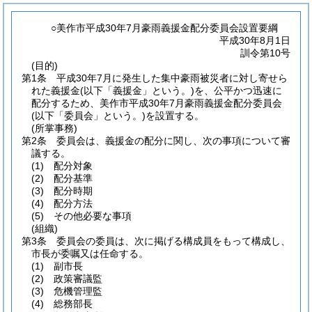
○美作市平成30年7月豪雨義援金配分委員会設置要綱
平成30年8月1日
訓令第10号
(目的)
第1条
平成30年7月に発生した集中豪雨被災者に対し寄せら
れた義援金
(以下「義援金」という。)
を、公平かつ迅速に
配分するため、美作市平成30年7月豪雨義援金配分委員会
(以下「委員会」という。)
を設置する。
(所掌事務)
第2条
委員会は、義援金の配分に関し、次の事項について審
議する。
(1)
配分対象
(2)
配分基準
(3)
配分時期
(4)
配分方法
(5)
その他必要な事項
(組織)
第3条
委員会の委員は、次に掲げる構成員をもって構成し、
市長が委嘱又は任命する。
(1)
副市長
(2)
政策審議監
(3)
危機管理監
(4)
総務部長