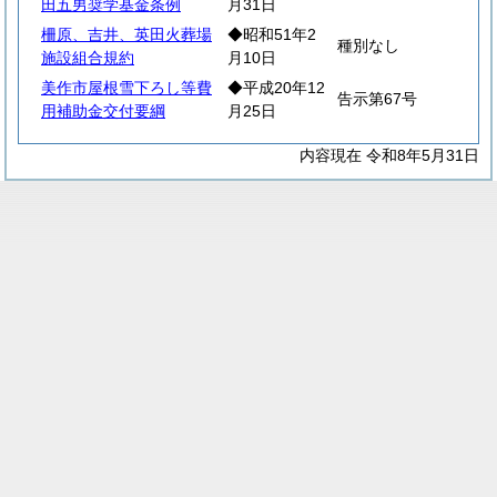
田五男奨学基金条例
月31日
柵原、吉井、英田火葬場
◆昭和51年2
種別なし
施設組合規約
月10日
美作市屋根雪下ろし等費
◆平成20年12
告示第67号
用補助金交付要綱
月25日
内容現在 令和8年5月31日