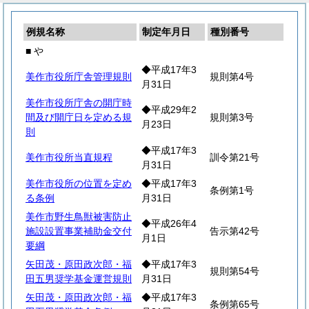
例規名称
制定年月日
種別番号
■ や
◆平成17年3
美作市役所庁舎管理規則
規則第4号
月31日
美作市役所庁舎の開庁時
◆平成29年2
間及び開庁日を定める規
規則第3号
月23日
則
◆平成17年3
美作市役所当直規程
訓令第21号
月31日
美作市役所の位置を定め
◆平成17年3
条例第1号
る条例
月31日
美作市野生鳥獣被害防止
◆平成26年4
施設設置事業補助金交付
告示第42号
月1日
要綱
矢田茂・原田政次郎・福
◆平成17年3
規則第54号
田五男奨学基金運営規則
月31日
矢田茂・原田政次郎・福
◆平成17年3
条例第65号