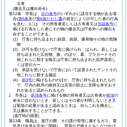
る者
(撒去又は搬出命令)
第12条
市長は、
次の各号
のいずれかに該当する物がある場
合
(
第5条
及び
第6条ただし書
の規定により許可した者の行為
を含む。)
には、その所有者若しくは占有者又は
当該各号
に
掲げる行為をした者にその物の撒去又は庁舎外への搬出を
命ずることができる。
(1)
庁舎に持ち込まれた銃器、凶器、爆発物その他の危険
物
(2)
許可を受けないで庁舎に掲げられ、はられ、若しくは
持ち込まれた広告物、旗、のぼり、幕、プラカードその
他これらに類する物又は庁舎に持ち込まれた拡声器若し
くは宣伝カー
(3)
承諾を受けないで庁舎において設置されたテントその
他これらに類する施設
(4)
前3号
に掲げるもののほか、庁舎に持ち込まれたもの
で、庁内の秩序の維持又は災害の防止に支障を来すおそ
れがあると認められるもの
2
市長は、
前項各号
に掲げる物の所有者又は占有者が
前項
の
命令に従わないとき、若しくはその者が判明しないとき又
は緊急の必要があると認めるときは、自らこれを撒去し、
又は搬出することができる。
(退庁時の措置)
第13条
職員は、退庁の際、その課の管理に属するガス、電
気及び水道を完全に閉鎖し、窓等の戸締まりをしなければ