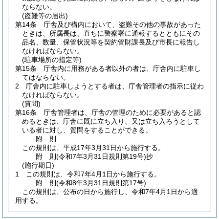
ならない。
(盗難等の届出)
第14条
庁舎及び構内において、盗難その他の事故があった
ときは、所属長は、直ちに警察署に通報するとともにその
品名、数量、保管状況等を契約管財課長及び市長に報告し
なければならない。
(駐車場所の指定等)
第15条
庁舎内に用務がある者以外の者は、庁舎内に駐車し
てはならない。
2
庁舎内に駐車しようとする者は、庁舎管理者の指示に従わ
なければならない。
(質問)
第16条
庁舎管理者は、庁舎の管理のために必要があると認
めるときは、庁舎に既に立ち入り、又は立ち入ろうとして
いる者に対し、質問をすることができる。
附
則
この規則は、平成17年3月31日から施行する。
附
則
(令和7年3月31日
規則第19号)
抄
(施行期日)
1
この規則は、令和7年4月1日から施行する。
附
則
(令和8年3月31日
規則第17号)
この規則は、公布の日から施行し、令和7年4月1日から適
用する。