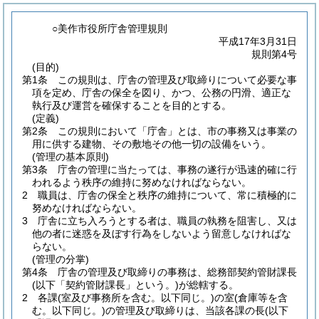
○美作市役所庁舎管理規則
平成17年3月31日
規則第4号
(目的)
第1条
この規則は、庁舎の管理及び取締りについて必要な事
項を定め、庁舎の保全を図り、かつ、公務の円滑、適正な
執行及び運営を確保することを目的とする。
(定義)
第2条
この規則において「庁舎」とは、市の事務又は事業の
用に供する建物、その敷地その他一切の設備をいう。
(管理の基本原則)
第3条
庁舎の管理に当たっては、事務の遂行が迅速的確に行
われるよう秩序の維持に努めなければならない。
2
職員は、庁舎の保全と秩序の維持について、常に積極的に
努めなければならない。
3
庁舎に立ち入ろうとする者は、職員の執務を阻害し、又は
他の者に迷惑を及ぼす行為をしないよう留意しなければな
らない。
(管理の分掌)
第4条
庁舎の管理及び取締りの事務は、総務部契約管財課長
(以下「契約管財課長」という。)
が総轄する。
2
各課
(室及び事務所を含む。以下同じ。)
の室
(倉庫等を含
む。以下同じ。)
の管理及び取締りは、当該各課の長
(以下