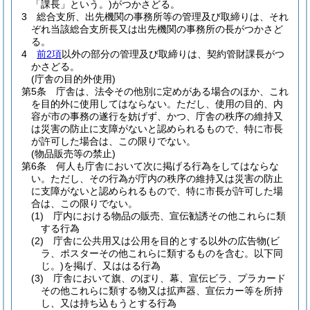
「課長」という。)
がつかさどる。
3
総合支所、出先機関の事務所等の管理及び取締りは、それ
ぞれ当該総合支所長又は出先機関の事務所の長がつかさど
る。
4
前2項
以外の部分の管理及び取締りは、契約管財課長がつ
かさどる。
(庁舎の目的外使用)
第5条
庁舎は、法令その他別に定めがある場合のほか、これ
を目的外に使用してはならない。
ただし、使用の目的、内
容が市の事務の遂行を妨げず、かつ、庁舎の秩序の維持又
は災害の防止に支障がないと認められるもので、特に市長
が許可した場合は、この限りでない。
(物品販売等の禁止)
第6条
何人も庁舎において次に掲げる行為をしてはならな
い。
ただし、その行為が庁内の秩序の維持又は災害の防止
に支障がないと認められるもので、特に市長が許可した場
合は、この限りでない。
(1)
庁内における物品の販売、宣伝勧誘その他これらに類
する行為
(2)
庁舎に公共用又は公用を目的とする以外の広告物
(ビ
ラ、ポスターその他これらに類するものを含む。以下同
じ。)
を掲げ、又ははる行為
(3)
庁舎において旗、のぼり、幕、宣伝ビラ、プラカード
その他これらに類する物又は拡声器、宣伝カー等を所持
し、又は持ち込もうとする行為