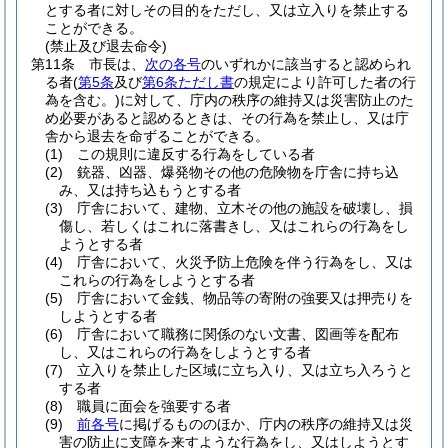
とする者に対しその目的を
ただし、又は立入りを禁止する
ことができる。
(禁止及び退去命令)
第11条
市長は、
次の各号
のいずれかに該当すると認められ
る者
(
第5条
及び
第6条ただし書
の規定により許可した者の行
為を含む。)
に対して、庁内の秩序の維持又は災害防止のた
め必要があると認めるときは、その行為を禁止し、又は庁
舎から退去を命ずることができる。
(1)
この規則に違反する行為をしている者
(2)
銃器、凶器、爆発物その他の危険物を庁舎に持ち込
み、又は持ち込もうとする者
(3)
庁舎において、建物、立木その他の施設を破壊し、損
傷し、若しくはこれに落書きし、又はこれらの行為をし
ようとする者
(4)
庁舎において、火災予防上危険を伴う行為をし、又は
これらの行為をしようとする者
(5)
庁舎において金銭、物品等の寄附の強要又は押売りを
しようとする者
(6)
庁舎において職務に関係のない文書、図画等を配布
し、又はこれらの行為をしようとする者
(7)
立入りを禁止した区域に立ち入り、又は立ち入ろうと
する者
(8)
職員に面会を強要する者
(9)
前各号
に掲げるもののほか、庁内の秩序の維持又は災
害の防止に支障を来すような行為をし、又はしようとす