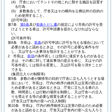
(4)
庁舎においてテントその他これに類する施設を設置す
る行為
(5)
多数集合して、庁舎又はその構内を公務以外の目的の
ため使用すること。
(許可申請)
第7条
第5条
及び
前条ただし書
の規定により市長の許可を受
けようとする者は、許可申請書を提出しなければならな
い。
(許可条件等)
第8条
市長は、
前条
の許可申請に許可を与える場合において
必要があると認めるときは、その許可に必要な条件を付
し、又は守るべき事項を指示することができる。
2
市長は、
前項
の条件若しくは指示に違反するものがあると
きは、その者に対して違反事項の是正を命じ、又はその許
可条件若しくは指示を変更し、又は許可を取り消すことが
できる。
(集団立入りの制限等)
第9条
多数の者が陳情等の目的で庁舎に立ち入ろうとする場
合において、市長は、庁内の秩序の維持又は災害の防止の
ため必要があると認めるときは、庁舎に立ち入る者の人
数、時間若しくは行動の場所を制限し、又は庁舎への立入
りを禁止する等の必要な措置を講ずることができる。
(庁舎又は庁舎内の室への立入制限)
第10条
市長は、庁内の秩序維持又は災害の防止のため必要
があると認めるときは、庁舎又は庁舎内の室へ立ち入ろう