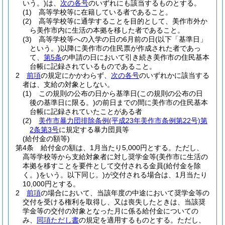
いう。)
は、
次の各号
のいずれにも該当するものとする。
(1)
高等学校等に在籍している者であること。
(2)
高等学校等に通学することを目的として、美作市外か
ら美作市内に生活の本拠を移した者であること。
(3)
高等学校等への入学の日の6月前の日
(以下「基準日」
という。)
以降に美作市の住民票が作成された者であっ
て、
第5条
の申請の日において引き続き美作市の住民基本
台帳に記録されているものであること。
2
前項
の規定にかかわらず、
次の各号
のいずれかに該当する
者は、支給の対象としない。
(1)
この規則の公布の日から基準日
(この規則の公布の日
後の基準日に限る。)
の前日までの間に美作市の住民基本
台帳に記録されていたことがある者
(2)
美作市暴力団排除条例
(平成23年美作市条例第22号)
第
2条第3号
に規定する暴力団員等
(給付金の額等)
第4条
給付金の額は、1月当たり5,000円とする。
ただし、
高等学校等から支給対象者に対し奨学金等
(美作市に生活の
本拠を移すことを要件として交付される金員
(給付金を除
く。)
をいう。以下同じ。)
が交付される場合は、1月当たり
10,000円とする。
2
前項
の場合において、当該年度の中途において奨学金等の
交付を受ける権利を取得し、又は喪失したときは、当該奨
学金等の交付の対象となった月に係る給付金についての
み、
同項ただし書
の規定を適用するものとする。
ただし、