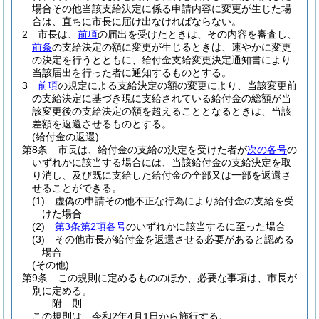
場合その他当該支給決定に係る申請内容に変更が生じた場
合は、直ちに市長に届け出なければならない。
2
市長は、
前項
の届出を受けたときは、その内容を審査し、
前条
の支給決定の額に変更が生じるときは、速やかに変更
の決定を行うとともに、給付金支給変更決定通知書により
当該届出を行った者に通知するものとする。
3
前項
の規定による支給決定の額の変更により、当該変更前
の支給決定に基づき現に支給されている給付金の総額が当
該変更後の支給決定の額を超えることとなるときは、当該
差額を返還させるものとする。
(給付金の返還)
第8条
市長は、給付金の支給の決定を受けた者が
次の各号
の
いずれかに該当する場合には、当該給付金の支給決定を取
り消し、及び既に支給した給付金の全部又は一部を返還さ
せることができる。
(1)
虚偽の申請その他不正な行為により給付金の支給を受
けた場合
(2)
第3条第2項各号
のいずれかに該当するに至った場合
(3)
その他市長が給付金を返還させる必要があると認める
場合
(その他)
第9条
この規則に定めるもののほか、必要な事項は、市長が
別に定める。
附
則
この規則は、令和2年4月1日から施行する。