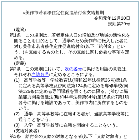
○美作市若者移住定住促進給付金支給規則
令和元年12月20日
規則第29号
(趣旨)
第1条
この規則は、若者定住人口の増加及び地域の活性化を
図ることを目的として、通学のため美作市に転入した者に
対し美作市若者移住定住促進給付金
(以下「給付金」とい
う。)
を支給するものとし、その支給に関し必要な事項を定
める。
(定義)
第2条
この規則において、
次の各号
に掲げる用語の意義は、
それぞれ
当該各号
に定めるところによる。
(1)
高等学校等 学校教育法
(昭和22年法律第26号)
第1条
に定める高等学校及び同法第124条に定める専修学校
(同
法125条に定める専門課程を置くものに限る。)
並びに職
業能力開発促進法
(昭和44年法律第64号)
第15条の7第1項
各号に掲げる施設であって、美作市内に所在するものを
いう。
(2)
通学 高等学校等に在籍する者が、当該高等学校等に
通うことをいう。
(3)
入学 高等学校等に在籍を開始することをいう。
(支給対象者)
第3条
給付金の支給の対象となる者
(以下「支給対象者」と