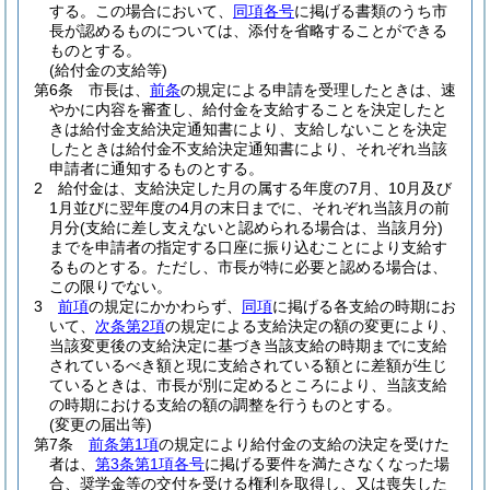
する。
この場合において、
同項各号
に掲げる書類のうち市
長が認めるものについては、添付を省略することができる
ものとする。
(給付金の支給等)
第6条
市長は、
前条
の規定による申請を受理したときは、速
やかに内容を審査し、給付金を支給することを決定したと
きは給付金支給決定通知書により、支給しないことを決定
したときは給付金不支給決定通知書により、それぞれ当該
申請者に通知するものとする。
2
給付金は、支給決定した月の属する年度の7月、10月及び
1月並びに翌年度の4月の末日までに、それぞれ当該月の前
月分
(支給に差し支えないと認められる場合は、当該月分)
までを申請者の指定する口座に振り込むことにより支給す
るものとする。
ただし、市長が特に必要と認める場合は、
この限りでない。
3
前項
の規定にかかわらず、
同項
に掲げる各支給の時期にお
いて、
次条第2項
の規定による支給決定の額の変更により、
当該変更後の支給決定に基づき当該支給の時期までに支給
されているべき額と現に支給されている額とに差額が生じ
ているときは、市長が別に定めるところにより、当該支給
の時期における支給の額の調整を行うものとする。
(変更の届出等)
第7条
前条第1項
の規定により給付金の支給の決定を受けた
者は、
第3条第1項各号
に掲げる要件を満たさなくなった場
合、奨学金等の交付を受ける権利を取得し、又は喪失した