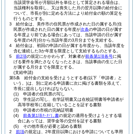
当該奨学金等が月額以外を単位として算定される場合は、
当該権利を取得し、又は喪失した月の翌月以降の給付金に
ついて、市長が別に定める方法により給付金の額の算定を
行うものとする。
3
給付金は、美作市の住民票が作成された日の属する月
(住
民票が作成された日の属する年度が
次条
の申請の日が属す
る年度より前である場合にあっては、当該申請の日が属す
る年度の4月)
分から当該年度の3月分までを支給する。
4
給付金は、初回の申請の日が属する年度から、当該年度を
含む連続した3か年度を限度として支給するものとする。
5
前2項
の規定にかかわらず、対象者が
前条第1項各号
に掲
げる要件を満たさなくなったときは、当該事由の生じた日
が属する月分までを限度とする。
(支給申請)
第5条
給付金の支給を受けようとする者
(以下「申請者」と
いう。)
は、別に定める申請書に次に掲げる書類を添えて、
市長に提出しなければならない。
(1)
申請者の住民票の写し
(2)
学生証の写し、在学証明書又は在校証明書等申請者が
高等学校等に在籍していることを証する書類
(3)
申請者の市税の完納証明書
(4)
前条第1項ただし書
の規定の適用を受けようとする場
合にあっては、奨学金等の交付を証する書類
(5)
その他市長が必要と認める書類
2
前項
の規定は、2年度目以降における申請についても準用