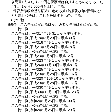
き児童1人当たり200円を保護者は負担するものとする。
た
だし、1か月3,000円を上限とする。
2
保育所徴収金基準額表に定める第1階層及び第2階層のひ
とり親世帯等は、これを免除するものとする。
(その他)
第8条
この告示に定めるほか、必要な事項は別に定める。
附
則
この告示は、平成17年3月31日から施行する。
附
則
(平成18年3月29日
告示第30号)
この告示は、平成18年4月1日から施行する。
附
則
(平成21年7月24日
告示第78号)
この告示は、公示の日から施行する。
附
則
(平成23年2月8日
告示第12号)
この告示は、平成23年4月1日から施行する。
附
則
(平成24年11月30日
告示第81号)
この告示は、平成25年4月1日から施行する。
附
則
(平成29年9月28日
告示第116号)
この告示は、平成29年10月10日から施行する。
附
則
(平成29年9月28日
告示第117号)
この告示は、平成30年4月1日から施行する。
附
則
(平成30年12月19日
告示第123号)
この告示は、公示の日から施行する。
附
則
(令和2年6月25日
告示第100号)
この告示は、公示の日から施行する。
附
則
(令和2年9月25日
告示第129号)