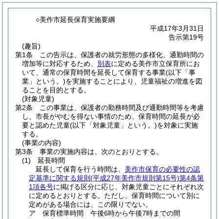
○美作市延長保育実施要綱
平成17年3月31日
告示第19号
(趣旨)
第1条
この告示は、保護者の就労形態の多様化、通勤時間の
増加等に対応するため、
別表
に定める美作市立保育所にお
いて、通常の保育時間を延長して保育する事業
(以下「事
業」という。)
を実施することにより、児童福祉の増進を図
ることを目的とする。
(対象児童)
第2条
この事業は、保護者の勤務時間及び通勤時間等を考慮
し、市長がやむを得ない事情のため、保育時間の延長が必
要と認めた児童
(以下「対象児童」という。)
を対象に実施
する。
(事業の内容)
第3条
事業の実施内容は、次のとおりとする。
(1)
延長時間
延長して保育を行う時間は、
美作市保育の必要性の認
定基準に関する規則
(平成27年美作市規則第15号)
第4条第
1項各号
に掲げる区分に応じ、対象児童ごとにそれぞれ次
に定めるとおりとする。ただし、保育時間について別に
定めがある場合には、この限りでない。
ア
保育標準時間 午後6時から午後7時までの間