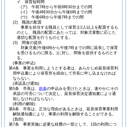
イ
保育短時間
(ア)
午前7時から午前8時30分までの間
(イ)
午後4時30分から午後6時までの間
(ウ)
午後6時から午後7時までの間
(2)
職員の配置
事業を担当する職員として保育士2人以上を配置するも
のとし、職員の配置にあたっては、対象児童数に応じた
適切な配置を行うものとする。
(3)
間食の提供
対象児童
(午後6時から午後7時までの間に延長して保育
を受けるものに限る。)
に対し、間食を提供するものとす
る。
(事業の申込)
第4条
事業を利用しようとする者は、あらかじめ延長保育利
用申込書により保育所を経由して市長に申し込まなければ
ならない。
(承諾及び通知)
第5条
市長は、
前条
の申込みを受けたときは、速やかにその
承諾の可否について決定し、延長保育決定通知書により通
知しなければならない。
(利用の解除)
第6条
市長は、正当な理由があるときは、延長保育事業利用
解除通知書により、事業の利用を解除することができる。
(負担)
第7条
事業実施に必要な経費の一部として、1回の利用につ