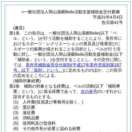
○一般社団法人岡山湯郷Belle活動支援補助金交付要綱
平成31年4月4日
告示第41号
(趣旨)
第1条
この告示は、一般社団法人岡山湯郷Belle
(以下「ベ
ル」という。)
が行う活動を補助することにより、美作市に
おけるスポーツ・レクリエーションの普及及び発展並びに
スポーツの振興が成されることを目的とし、ベルが行う活
動に対し、一般社団法人岡山湯郷Belle活動支援補助金
(以下
「補助金」という。)
を交付することとし、その交付に関し
ては、
美作市補助金等交付規則
(平成17年美作市規則第187
号。以下「規則」という。)
に定めるもののほか、この告示
の定めるところによる。
(補助対象経費)
第2条
補助の対象となる経費は、ベルの活動
(以下「補助事
業」という。)
に係る経費であって、
次の各号
のいずれかに
該当するものとする。
(1)
人件費
(役員及び事務局を除く。)
(2)
委託費
(3)
遠征費
(4)
消耗品費
(5)
使用料及び賃借料
(6)
その他市長が必要と認める経費