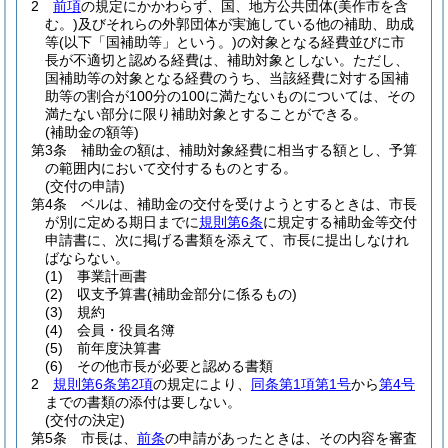
2
前項
の規定にかかわらず、国、地方公共団体
(美作市を含
む。)
及びそれらの外郭団体が実施している他の補助、助成
等
(以下「国補助等」という。)
の対象となる経費並びに市
長が不適切と認める経費は、補助対象としない。
ただし、
国補助等の対象となる経費のうち、当該経費に対する国補
助等の割合が100分の100に満たないものについては、その
満たない部分に限り補助対象とすることができる。
(補助金の額等)
第3条
補助金の額は、補助対象経費に相当する額とし、予算
の範囲内において交付するものとする。
(交付の申請)
第4条
ベルは、補助金の交付を受けようとするときは、市長
が別に定める期日までに
規則第6条
に規定する補助金等交付
申請書に、次に掲げる書類を添えて、市長に提出しなけれ
ばならない。
(1)
事業計画書
(2)
収支予算書
(補助金部分に係るもの)
(3)
規約
(4)
会員・役員名簿
(5)
前年度決算書
(6)
その他市長が必要と認める書類
2
規則第6条第2項
の規定により、
同条第1項第1号
から
第4号
までの書類の添付は要しない。
(交付の決定)
第5条
市長は、
前条
の申請があったときは、その内容を審査