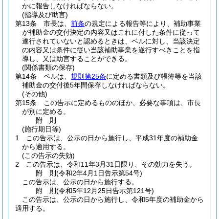
かに報告しなければならない。
(指導及び助言)
第13条
市長は、
前条
の規定による報告等により、補助事業
が補助金の交付決定の内容又はこれに付した条件に従って
遂行されていないと認めるときは、ベルに対し、当該決定
の内容又は条件に従い当該補助事業を遂行すべきことを指
導し、又は助言することができる。
(関係書類の保存)
第14条
ベルは、
規則第25条
に定める書類及び帳簿等を当該
補助金の交付後5年間保存しなければならない。
(その他)
第15条
この告示に定めるもののほか、必要な事項は、市長
が別に定める。
附
則
(施行期日等)
1
この告示は、公示の日から施行し、平成31年度の補助金
から適用する。
(この告示の失効)
2
この告示は、令和11年3月31日限り、その効力を失う。
附
則
(令和2年4月1日
告示第54号)
この告示は、公示の日から施行する。
附
則
(令和5年12月25日
告示第121号)
この告示は、公示の日から施行し、令和5年度の補助金から
適用する。