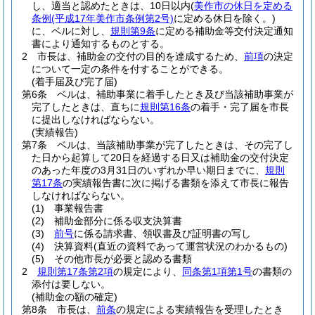
し、適当と認めたときは、10日以内
(
美作市の休日を定める
条例
(平成17年美作市条例第2号)
に定める休日を除く。)
に、ベルに対し、
規則第9条
に定める補助金等交付決定通知
書により通知するものとする。
2
市長は、補助金の交付の目的を達成するため、
前項
の決定
について一定の条件を付することができる。
(着手届及び完了届)
第6条
ベルは、補助事業に着手したとき及び当該補助事業が
完了したときは、直ちに
規則第16条
の着手・完了届を市長
に提出しなければならない。
(実績報告)
第7条
ベルは、当該補助事業が完了したときは、その完了し
た日から起算して20日を経過する日又は補助金の交付決定
のあった年度の3月31日のいずれか早い期日までに、
規則
第17条
の実績報告書に次に掲げる書類を添えて市長に報告
しなければならない。
(1)
事業報告書
(2)
補助金部分に係る収支決算書
(3)
前号
に係る請求書、領収書及び証明書の写し
(4)
決算資料
(直近の資料であって運営状況のわかるもの)
(5)
その他市長が必要と認める書類
2
規則第17条第2項
の規定により、
同条第1項第1号
の書類の
添付は要しない。
(補助金の額の確定)
第8条
市長は、
前条
の規定による実績報告を受理したとき