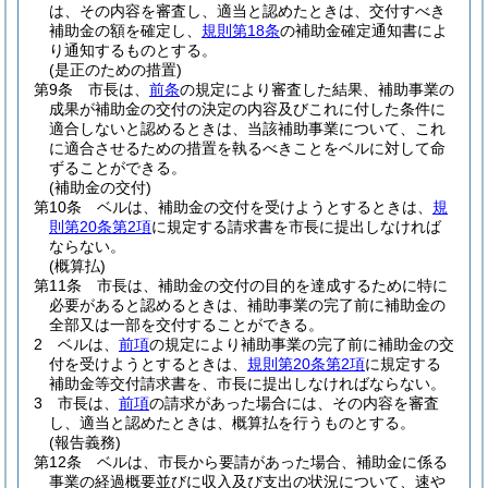
は、その内容を審査し、適当と認めたときは、交付すべき
補助金の額を確定し、
規則第18条
の補助金確定通知書によ
り通知するものとする。
(是正のための措置)
第9条
市長は、
前条
の規定により審査した結果、補助事業の
成果が補助金の交付の決定の内容及びこれに付した条件に
適合しないと認めるときは、当該補助事業について、これ
に適合させるための措置を執るべきことをベルに対して命
ずることができる。
(補助金の交付)
第10条
ベルは、補助金の交付を受けようとするときは、
規
則第20条第2項
に規定する請求書を市長に提出しなければ
ならない。
(概算払)
第11条
市長は、補助金の交付の目的を達成するために特に
必要があると認めるときは、補助事業の完了前に補助金の
全部又は一部を交付することができる。
2
ベルは、
前項
の規定により補助事業の完了前に補助金の交
付を受けようとするときは、
規則第20条第2項
に規定する
補助金等交付請求書を、市長に提出しなければならない。
3
市長は、
前項
の請求があった場合には、その内容を審査
し、適当と認めたときは、概算払を行うものとする。
(報告義務)
第12条
ベルは、市長から要請があった場合、補助金に係る
事業の経過概要並びに収入及び支出の状況について、速や