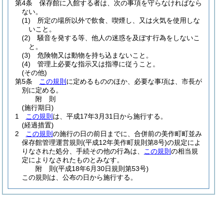
第4条
保存館に入館する者は、次の事項を守らなければなら
ない。
(1)
所定の場所以外で飲食、喫煙し、又は火気を使用しな
いこと。
(2)
騒音を発する等、他人の迷惑を及ぼす行為をしないこ
と。
(3)
危険物又は動物を持ち込まないこと。
(4)
管理上必要な指示又は指導に従うこと。
(その他)
第5条
この規則
に定めるもののほか、必要な事項は、市長が
別に定める。
附
則
(施行期日)
1
この規則
は、平成17年3月31日から施行する。
(経過措置)
2
この規則
の施行の日の前日までに、合併前の美作町町並み
保存館管理運営規則
(平成12年美作町規則第8号)
の規定によ
りなされた処分、手続その他の行為は、
この規則
の相当規
定によりなされたものとみなす。
附
則
(平成18年6月30日
規則第53号)
この規則は、公布の日から施行する。