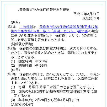
○美作市街並み保存館管理運営規則
平成17年3月31日
規則第59号
(趣旨)
第1条
この規則
は、
美作市街並み保存館設置条例
(平成17年
美作市条例第102号。以下「条例」という。)
第11条
の規定
に基づき街並み保存館
(以下「保存館」という。)
の管理に
関し必要な事項を定めるものとする。
(開館及び閉館)
第2条
保存館の開館及び閉館の時間は、次のとおりとする。
ただし、市長が必要と認めたときは、臨時にこれを変更す
ることができる。
(1)
開館時間 午前9時
(2)
閉館時間 午後5時
(休日)
第3条
保存館の休日は、次のとおりとする。
ただし、市長が
必要と認めた場合は、臨時にこれを変更し、又臨時に休館
することができる。
(1)
毎週 月曜日
(月曜日が祝日のときは翌日とする。)
(2)
国民の祝日に関する法律
(昭和23年法律第178号)
に規
定する休日
(3)
年末年始
(12月28日から翌年1月4日まで)
(入館者の心得)