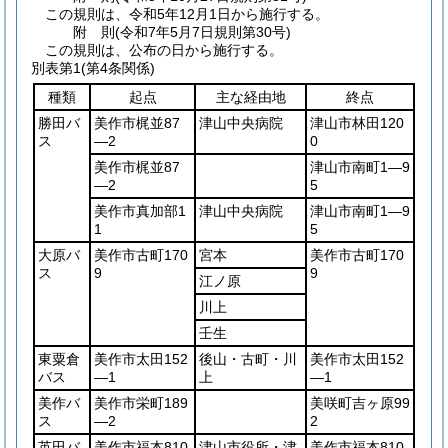
この規則は、令和5年12月1日から施行する。
附
則
(令和7年5月7日
規則第30号)
この規則は、公布の日から施行する。
別表第1
(第4条関係)
種類
起点
主な経由地
終点
勝田バ
美作市梶並87
津山中央病院
津山市林田120
ス
―2
0
美作市梶並87
津山市南町1―9
―2
5
美作市真加部1
津山中央病院
津山市南町1―9
1
5
大原バ
美作市古町170
宮本
美作市古町170
ス
9
9
江ノ原
川上
壬生
東粟倉
美作市太田152
後山・古町・川
美作市太田152
バス
―1
上
―1
美作バ
美作市栄町189
美咲町吉ヶ原99
ス
―2
2
英田バ
美作市福本810
津山市役所・津
美作市福本810