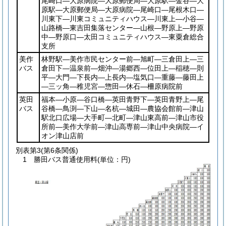
尾崎口―大原病院―大原郵便局―大原駅―金谷―大
原駅―大原郵便局―大原病院―尾崎口―尾根木口―
川東下―川東コミュニティハウス―川東上―小谷―
山路橋―東吉田集落センター―山根―野原上―野原
中―野原口―太田コミュニティハウス―東粟倉総合
支所
美作
林野駅―美作市民センター前―旭町―三倉田上―三
バス
倉田下―温泉前―畑沖―湯郷西―位田上―稲穂―則
平―大門―下長内―上長内―塩気口―重藤―藤田上
―三ッ角―稚児宮―惣田―休石―柵原病院前
英田
福本―小原―谷口橋―英田青野下―英田青野上―尾
バス
谷橋―鳥渕―下山―名杭―城田―農協会館前―津山
駅北口広場―大手町―北町―津山東高前―津山市役
所前―美作大学前―津山高専前―津山中央病院―イ
オン津山店前
別表第3
(第6条関係)
1 勝田バス普通使用料(単位：円)