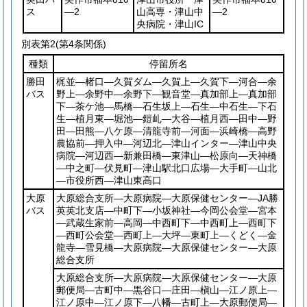
ス
―2
山高専・津山中
―2
央病院・津山IC
別表第2
(第4条関係)
種類
停留所名
勝田
梶並―楮口―久賀ダム―久賀上―久賀下―河合―余
バス
野上―余野中―余野下―観音堂―真加部上―真加部
下―茶ケ池―馬橋―石生坂上―石生―中石生―下石
生―植月東―堀池―鎧乢―大谷―植月西―田中―野
田―田熊―八ケ原―清龍寺前―河面―浜崎橋―高野
農協前―押入中―河辺北―津山インター―津山中央
病院―河辺西―新兼田橋―東津山―松原向―天神橋
―中之町―伏見町―津山駅北口広場―大手町―山北
―市役所西―津山東高口
大原
大原総合支所―大原病院―大原保健センター―JA勝
バス
英英北支店―中町下―小坂神社―今岡公会堂―宮本
―武蔵生家前―高岡―中西町下―中西町上―西町下
―西町公会堂―西町上―大坪―東町上―くどく―金
龍寺―雪見橋―大原病院―大原保健センター―大原
総合支所
大原総合支所―大原病院―大原保健センター―大原
郵便局―古町中―黒谷口―庄田―槇山―江ノ原上―
江ノ原中―江ノ原下―八幡―古町上―大原郵便局―