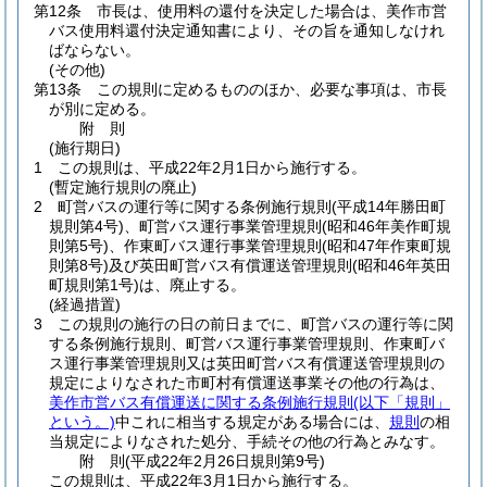
第12条
市長は、使用料の還付を決定した場合は、美作市営
バス使用料還付決定通知書により、その旨を通知しなけれ
ばならない。
(その他)
第13条
この規則に定めるもののほか、必要な事項は、市長
が別に定める。
附
則
(施行期日)
1
この規則は、平成22年2月1日から施行する。
(暫定施行規則の廃止)
2
町営バスの運行等に関する条例施行規則
(平成14年勝田町
規則第4号)
、町営バス運行事業管理規則
(昭和46年美作町規
則第5号)
、作東町バス運行事業管理規則
(昭和47年作東町規
則第8号)
及び英田町営バス有償運送管理規則
(昭和46年英田
町規則第1号)
は、廃止する。
(経過措置)
3
この規則の施行の日の前日までに、町営バスの運行等に関
する条例施行規則、町営バス運行事業管理規則、作東町バ
ス運行事業管理規則又は英田町営バス有償運送管理規則の
規定によりなされた市町村有償運送事業その他の行為は、
美作市営バス有償運送に関する条例施行規則
(以下「規則」
という。)
中これに相当する規定がある場合には、
規則
の相
当規定によりなされた処分、手続その他の行為とみなす。
附
則
(平成22年2月26日
規則第9号)
この規則は、平成22年3月1日から施行する。