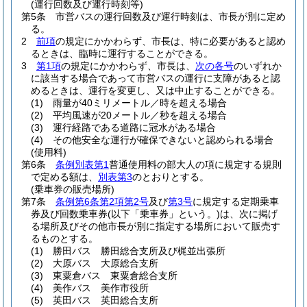
(運行回数及び運行時刻等)
第5条
市営バスの運行回数及び運行時刻は、市長が別に定め
る。
2
前項
の規定にかかわらず、市長は、特に必要があると認め
るときは、臨時に運行することができる。
3
第1項
の規定にかかわらず、市長は、
次の各号
のいずれか
に該当する場合であって市営バスの運行に支障があると認
めるときは、運行を変更し、又は中止することができる。
(1)
雨量が40ミリメートル／時を超える場合
(2)
平均風速が20メートル／秒を超える場合
(3)
運行経路である道路に冠水がある場合
(4)
その他安全な運行が確保できないと認められる場合
(使用料)
第6条
条例別表第1
普通使用料の部大人の項に規定する規則
で定める額は、
別表第3
のとおりとする。
(乗車券の販売場所)
第7条
条例第6条第2項第2号
及び
第3号
に規定する定期乗車
券及び回数乗車券
(以下「乗車券」という。)
は、次に掲げ
る場所及びその他市長が別に指定する場所において販売す
るものとする。
(1)
勝田バス 勝田総合支所及び梶並出張所
(2)
大原バス 大原総合支所
(3)
東粟倉バス 東粟倉総合支所
(4)
美作バス 美作市役所
(5)
英田バス 英田総合支所