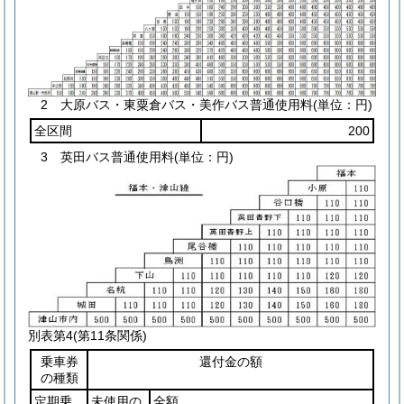
2 大原バス・東粟倉バス・美作バス普通使用料(単位：円)
全区間
200
3 英田バス普通使用料(単位：円)
別表第4
(第11条関係)
乗車券
還付金の額
の種類
定期乗
未使用の
全額