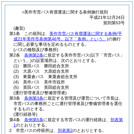
○美作市営バス有償運送に関する条例施行規則
平成21年12月24日
規則第53号
(趣旨)
第1条
この規則は、
美作市営バス有償運送に関する条例
(平
成21年美作市条例第46号。以下「条例」という。)
の施行
に関し必要な事項を定めるものとする。
(バスの種類及び事務所)
第2条
条例第2条
に規定する美作市営バス
(以下「市営バス」
という。)
の設置場所は、次のとおりとする。
(1)
勝田バス 勝田総合支所
(2)
大原バス 大原総合支所
(3)
東粟倉バス 東粟倉総合支所
(4)
美作バス 美作市役所
(5)
英田バス 英田総合支所
(運行管理者及び整備管理者)
第3条
条例第3条
に規定する管理及び運営について市長は、
市営バスの事務所ごとに運行管理者及び整備管理者を選任
するものとする。
(運行経路等)
第4条
条例第5条
に規定する市営バスの運行経路は、
別表第
1
のとおりとする。
2
市営バスの停留所は、
別表第2
のとおりとする。