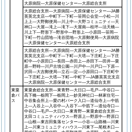
大原病院―大原保健センター―大原総合支所
大原総合支所―大原病院―大原保健センター―JA勝
英英北支店―中町下―下町―笹岡公会堂―小松―川
上上―大野郵便局―川上中―大野コミュニティ―天
神口―大屋―滝上―滝下―大屋南―桂坪―法天橋―
川上下―野形下─野形中―野形上―小原田―笹岡―
下町―竹山団地―滝谷団地―大原郵便局―大原病院
―大原保健センター―大原総合支所
大原総合支所―大原病院―大原保健センター―JA勝
英英北支店―中町下―下町―大塔―下庄町上―下庄
町中―小原田口―長田―赤田上―赤田下―田井―粟
原―野時―川戸古墳公園―川戸中―川戸口―下原―
沢田―大吉郵便局―立石―淀―小原田口―下庄町中
―下庄町上―大塔―下町―中町下―JA勝英英北支店
―大原病院―大原保健センター―大原総合支所
東粟
東粟倉総合支所―東青野―大日口―毛戸―中谷口―
倉バ
高下橋―栃岡下―栃岡上―妙見神社口―林家住宅―
ス
中谷集会所上―愛の村パーク入口―道仙寺上―中筋
上―入谷上―入谷中―入谷下―中筋下―道仙寺口―
中谷口―毛戸―大日口―東青野―東粟倉総合支所―
太田コミュニティハウス―野原上―野原中―野原口
―山根―東吉田集落センター―小谷―山路橋―川東
上―川東コミュニティハウス―川東下―尾根木口―