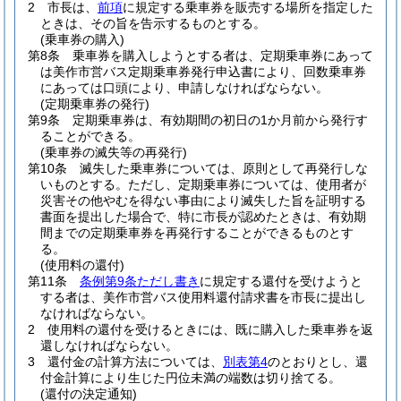
2
市長は、
前項
に規定する乗車券を販売する場所を指定した
ときは、その旨を告示するものとする。
(乗車券の購入)
第8条
乗車券を購入しようとする者は、定期乗車券にあって
は美作市営バス定期乗車券発行申込書により、回数乗車券
にあっては口頭により、申請しなければならない。
(定期乗車券の発行)
第9条
定期乗車券は、有効期間の初日の1か月前から発行す
ることができる。
(乗車券の滅失等の再発行)
第10条
滅失した乗車券については、原則として再発行しな
いものとする。
ただし、定期乗車券については、使用者が
災害その他やむを得ない事由により滅失した旨を証明する
書面を提出した場合で、特に市長が認めたときは、有効期
間までの定期乗車券を再発行することができるものとす
る。
(使用料の還付)
第11条
条例第9条ただし書き
に規定する還付を受けようと
する者は、美作市営バス使用料還付請求書を市長に提出し
なければならない。
2
使用料の還付を受けるときには、既に購入した乗車券を返
還しなければならない。
3
還付金の計算方法については、
別表第4
のとおりとし、還
付金計算により生じた円位未満の端数は切り捨てる。
(還付の決定通知)