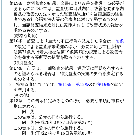
第15条
定例監査の結果、文書により改善を指導する必要が
あるものについては、監査後30日以内に、改善を要する内
容及び改善の方法を示した監査結果通知を当該施設の経営
者である社会福祉法人等の代表者に対して発するものと
し、当該監査結果通知には期限を付して改善状況の報告を
求めるものとする。
(厳格な対応)
第16条
監査により重大な不正行為を発見した場合は、
前条
の規定による監査結果通知のほか、必要に応じて社会福祉
法第71条又は老人福祉法第19条第1項の規定による改善命
令を発する等所要の措置を取るものとする。
(特別監査)
第17条
市長は、一般監査の結果、運営等に問題を有するも
のと認められる場合は、特別監査の実施の要否を決定する
ものとする。
2
特別監査については、
第11条
、
第13条
及び
第16条
の規定
を準用する。
(その他)
第18条
この告示に定めるもののほか、必要な事項は市長が
別に定める。
附
則
この告示は、公示の日から施行する。
附
則
(平成25年3月27日
告示第27号)
この告示は、公示の日から施行する。
附
則
(平成27年7月16日
告示第85号)