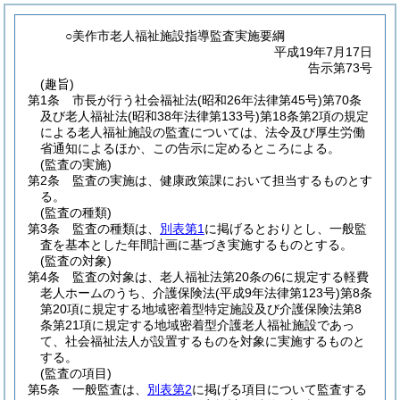
○美作市老人福祉施設指導監査実施要綱
平成19年7月17日
告示第73号
(趣旨)
第1条
市長が行う社会福祉法
(昭和26年法律第45号)
第70条
及び老人福祉法
(昭和38年法律第133号)
第18条第2項の規定
による老人福祉施設の監査については、法令及び厚生労働
省通知によるほか、この告示に定めるところによる。
(監査の実施)
第2条
監査の実施は、健康政策課において担当するものとす
る。
(監査の種類)
第3条
監査の種類は、
別表第1
に掲げるとおりとし、一般監
査を基本とした年間計画に基づき実施するものとする。
(監査の対象)
第4条
監査の対象は、老人福祉法第20条の6に規定する軽費
老人ホームのうち、介護保険法
(平成9年法律第123号)
第8条
第20項に規定する地域密着型特定施設及び介護保険法第8
条第21項に規定する地域密着型介護老人福祉施設であっ
て、社会福祉法人が設置するものを対象に実施するものと
する。
(監査の項目)
第5条
一般監査は、
別表第2
に掲げる項目について監査する