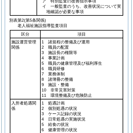
ア 特別監査の改善指示事項
イ 一般監査のうち、改善状況について実
地確認が必要な事項
別表第2
(第5条関係)
老人福祉施設指導監査項目
区分
項目
施設運営管理
1 諸規程の整備及び運用
関係
2 職員の配置
3 施設長の権限等
4 事業計画
5 職員の健康管理及び福利厚生
6 職員研修
7 業務体制
8 諸簿冊の整備
9 施設・整備
10 非常災害対策
11 環境整備及び危険防止
入所者処遇関
1 処遇計画
係
2 個別処遇の状況
3 ケース記録の状況
4 日常処遇の実施状況
5 給食の状況
6 健康管理の状況