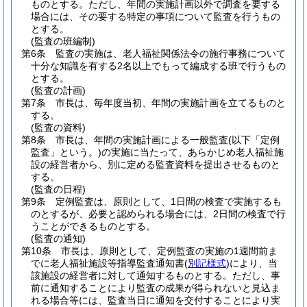
ものとする。
ただし、年間の実施計画以外で調査を要する
場合には、その要する特定の事項について監査を行うもの
とする。
(監査の班編制)
第6条
監査の実施は、老人福祉関係法令の施行事務について
十分な知識を有する2名以上でもって編成する班で行うもの
とする。
(監査の計画)
第7条
市長は、毎年度当初、年間の実施計画を立てるものと
する。
(監査の資料)
第8条
市長は、年間の実施計画による一般監査
(以下「定例
監査」という。)
の実施に当たって、あらかじめ老人福祉施
設の経営者から、別に定める監査資料を提出させるものと
する。
(監査の日程)
第9条
定例監査は、原則として、1日間の検査で実施するも
のとするが、必要と認められる場合には、2日間の検査で行
うことができるものとする。
(監査の通知)
第10条
市長は、原則として、定例監査の実施の1週間前ま
でに老人福祉施設等指導監査通知書
(
別記様式
)
により、当
該施設の経営者に対して通知するものとする。
ただし、事
前に通知することにより監査の成果が得られないと見込ま
れる場合等には、監査当日に通知を交付することにより実