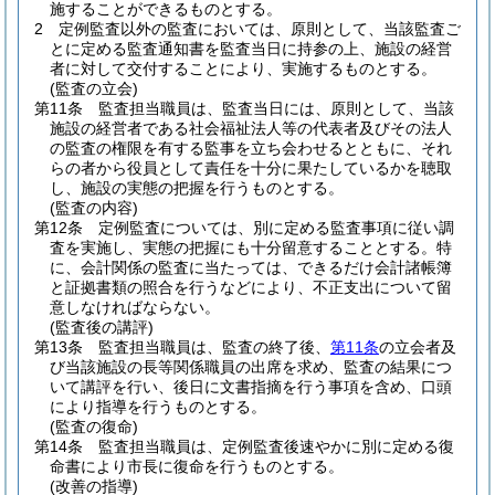
施することができるものとする。
2
定例監査以外の監査においては、原則として、当該監査ご
とに定める監査通知書を監査当日に持参の上、施設の経営
者に対して交付することにより、実施するものとする。
(監査の立会)
第11条
監査担当職員は、監査当日には、原則として、当該
施設の経営者である社会福祉法人等の代表者及びその法人
の監査の権限を有する監事を立ち会わせるとともに、それ
らの者から役員として責任を十分に果たしているかを聴取
し、施設の実態の把握を行うものとする。
(監査の内容)
第12条
定例監査については、別に定める監査事項に従い調
査を実施し、実態の把握にも十分留意することとする。
特
に、会計関係の監査に当たっては、できるだけ会計諸帳簿
と証拠書類の照合を行うなどにより、不正支出について留
意しなければならない。
(監査後の講評)
第13条
監査担当職員は、監査の終了後、
第11条
の立会者及
び当該施設の長等関係職員の出席を求め、監査の結果につ
いて講評を行い、後日に文書指摘を行う事項を含め、口頭
により指導を行うものとする。
(監査の復命)
第14条
監査担当職員は、定例監査後速やかに別に定める復
命書により市長に復命を行うものとする。
(改善の指導)