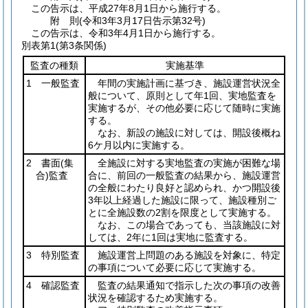
この告示は、平成27年8月1日から施行する。
附
則
(令和3年3月17日
告示第32号)
この告示は、令和3年4月1日から施行する。
別表第1
(第3条関係)
監査の種類
実施基準
1 一般監査
年間の実施計画に基づき、施設運営状況全
般について、原則として年1回、実地監査を
実施するが、その他必要に応じて随時に実施
する。
なお、新設の施設に対しては、開設後概ね
6ケ月以内に実施する。
2 書面
(集
全施設に対する実地監査の実施が困難な場
合)
監査
合に、前回の一般監査の結果から、施設運営
の全般にわたり良好と認められ、かつ開設後
3年以上経過した施設に限って、施設種別ご
とに全施設数の2割を限度として実施する。
なお、この場合であっても、当該施設に対
しては、2年に1回は実地に監査する。
3 特別監査
施設運営上問題のある施設を対象に、特定
の事項について必要に応じて実施する。
4 確認監査
監査の結果通知で指示した次の事項の改善
状況を確認するため実施する。