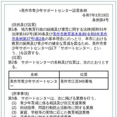
○美作市青少年サポートセンター設置条例
令和7年3月19日
条例第4号
(目的及び設置)
第1条
地方教育行政の組織及び運営に関する法律
(昭和31年
法律第162号)
第30条及び
美作市教育基本条例
(令和6年美作
市条例第37号)
第2条
の基本理念にのっとり、本市における
教育の振興及び青少年の健全な育成を図るため、美作市青
少年サポートセンター
(以下「サポートセンター」とい
う。)
を設置する。
(位置)
第2条
サポートセンターの名称及び位置は、次のとおりとす
る。
名称
位置
美作市青少年サポートセンタ
美作市江見945番地
ー
(所掌事項)
第3条
サポートセンターは、次に掲げる業務を行う。
(1)
青少年育成に係る相談及び自立支援業務
(2)
街頭指導、問題行動防止活動等に関する業務
(3)
家庭、学校等の実情に応じた教育相談業務