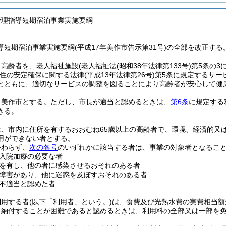
管理指導短期宿泊事業実施要綱
短期宿泊事業実施要綱(平成17年美作市告示第31号)の全部を改正する
、高齢者を、老人福祉施設
(老人福祉法
(昭和38年法律第133号)
第5条の3
居住の安定確保に関する法律
(平成13年法律第26号)
第5条に規定するサー
とともに、適切なサービスの調整を図ることにより高齢者が安心して健
、美作市とする。
ただし、市長が適当と認めるときは、
第6条
に規定する
きる。
は、市内に住所を有するおおむね65歳以上の高齢者で、環境、経済的又
用ができない者とする。
かわらず、
次の各号
のいずれかに該当する者は、事業の対象者となるこ
入院加療の必要な者
を有し、他の者に感染させるおそれのある者
障害があり、他に迷惑を及ぼすおそれのある者
不適当と認めた者
利用する者
(以下「利用者」という。)
は、食費及び光熱水費の実費相当額
を納付することが困難であると認めるときは、利用料の全部又は一部を