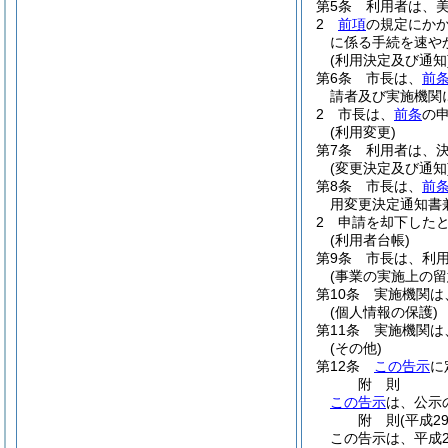
第5条
利用者は、
2
前項
の規定にか
に係る手続を速や
(利用決定及び通知
第6条
市長は、
前
請者及び実施機関
2
市長は、
前条
の
(利用変更)
第7条
利用者は、
(変更決定及び通知
第8条
市長は、
前
用変更決定通知書
2
申請を却下した
(利用者台帳)
第9条
市長は、利
(事業の実施上の留
第10条
実施機関は
(個人情報の保護)
第11条
実施機関は
(その他)
第12条
この告示
に
附
則
この告示
は、公示
附
則
(平成2
この告示は、平成2