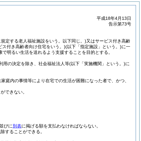
平成18年4月13日
告示第73号
。
に規定する老人福祉施設をいう。以下同じ。)
又はサービス付き高齢
ビス付き高齢者向け住宅をいう。)
(以下「指定施設」という。)
に一
康で明るい生活を送れるよう支援することを目的とする。
利用の決定を除き、社会福祉法人等
(以下「実施機関」という。)
に
は家庭内の事情等により在宅での生活が困難になった者で、かつ、
とができない。
並びに
別表
に掲げる額を支払わなければならない。
免除することができる。