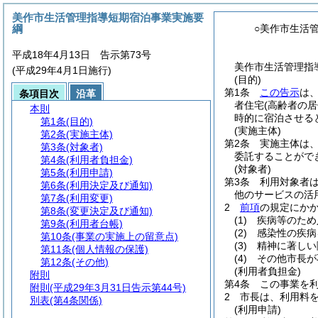
美作市生活管理指導短期宿泊事業実施要
綱
○美作市生活
平成18年4月13日 告示第73号
美作市生活管理指導
(平成29年4月1日施行)
(目的)
第1条
この告示
は
条項目次
沿革
者住宅
(高齢者の
本則
時的に宿泊させる
第1条
(目的)
(実施主体)
第2条
(実施主体)
第2条
実施主体は
第3条
(対象者)
委託することがで
第4条
(利用者負担金)
(対象者)
第5条
(利用申請)
第3条
利用対象者
第6条
(利用決定及び通知)
他のサービスの活
第7条
(利用変更)
2
前項
の規定にか
第8条
(変更決定及び通知)
(1)
疾病等のため
第9条
(利用者台帳)
(2)
感染性の疾病
第10条
(事業の実施上の留意点)
(3)
精神に著しい
第11条
(個人情報の保護)
(4)
その他市長が
第12条
(その他)
(利用者負担金)
附則
第4条
この事業を
附則
(平成29年3月31日告示第44号)
2
市長は、利用料
別表
(第4条関係)
(利用申請)