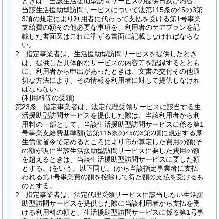
ときは、当該生活援助型訪問サービスの提供日及び内容、
当該生活援助型訪問サービスについて法第115条の45の3第
3項の規定により利用者に代わって支払を受ける第1号事業
支給費の額その他必要な事項を、利用者のケアプランを記
載した書面又はこれに準ずる書面に記載しなければならな
い。
2
指定事業者は、生活援助型訪問サービスを提供したとき
は、提供した具体的なサービスの内容等を記録するととも
に、利用者から申出があったときは、文書の交付その他適
切な方法により、その情報を利用者に対して提供しなけれ
ばならない。
(利用料等の受領)
第23条
指定事業者は、法定代理受領サービスに該当する生
活援助型訪問サービスを提供した際は、当該利用者から利
用料の一部として、当該生活援助型訪問サービスに係る第1
号事業支給費基準額
(法第115条の45の3第2項に規定する厚
生労働省令で定めるところにより市が算定した費用の額
(そ
の額が現に当該生活援助型訪問サービスに要した費用の額
を超えるときは、当該生活援助型訪問サービスに要した額
とする。)
をいう。以下同じ。)
から当該指定事業者に支払
われる第1号事業費の額を控除して得た額の支払を受けるも
のとする。
2
指定事業者は、法定代理受領サービスに該当しない生活援
助型訪問サービスを提供した際に当該利用者から支払を受
ける利用料の額と、生活援助型訪問サービスに係る第1号事