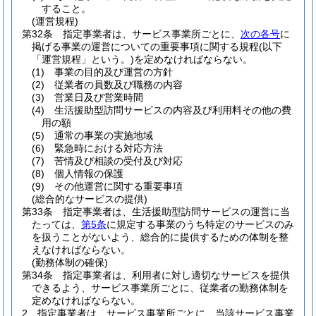
すること。
(運営規程)
第32条
指定事業者は、サービス事業所ごとに、
次の各号
に
掲げる事業の運営についての重要事項に関する規程
(以下
「運営規程」という。)
を定めなければならない。
(1)
事業の目的及び運営の方針
(2)
従業者の員数及び職務の内容
(3)
営業日及び営業時間
(4)
生活援助型訪問サービスの内容及び利用料その他の費
用の額
(5)
通常の事業の実施地域
(6)
緊急時における対応方法
(7)
苦情及び相談の受付及び対応
(8)
個人情報の保護
(9)
その他運営に関する重要事項
(総合的なサービスの提供)
第33条
指定事業者は、生活援助型訪問サービスの運営に当
たっては、
第5条
に規定する事業のうち特定のサービスのみ
を扱うことがないよう、総合的に提供するための体制を整
えなければならない。
(勤務体制の確保)
第34条
指定事業者は、利用者に対し適切なサービスを提供
できるよう、サービス事業所ごとに、従業者の勤務体制を
定めなければならない。
2
指定事業者は、サービス事業所ごとに、当該サービス事業