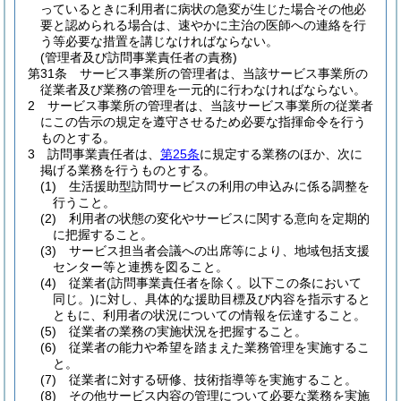
っているときに利用者に病状の急変が生じた場合その他必
要と認められる場合は、速やかに主治の医師への連絡を行
う等必要な措置を講じなければならない。
(管理者及び訪問事業責任者の責務)
第31条
サービス事業所の管理者は、当該サービス事業所の
従業者及び業務の管理を一元的に行わなければならない。
2
サービス事業所の管理者は、当該サービス事業所の従業者
にこの告示の規定を遵守させるため必要な指揮命令を行う
ものとする。
3
訪問事業責任者は、
第25条
に規定する業務のほか、次に
掲げる業務を行うものとする。
(1)
生活援助型訪問サービスの利用の申込みに係る調整を
行うこと。
(2)
利用者の状態の変化やサービスに関する意向を定期的
に把握すること。
(3)
サービス担当者会議への出席等により、地域包括支援
センター等と連携を図ること。
(4)
従業者
(訪問事業責任者を除く。以下この条において
同じ。)
に対し、具体的な援助目標及び内容を指示すると
ともに、利用者の状況についての情報を伝達すること。
(5)
従業者の業務の実施状況を把握すること。
(6)
従業者の能力や希望を踏まえた業務管理を実施するこ
と。
(7)
従業者に対する研修、技術指導等を実施すること。
(8)
その他サービス内容の管理について必要な業務を実施