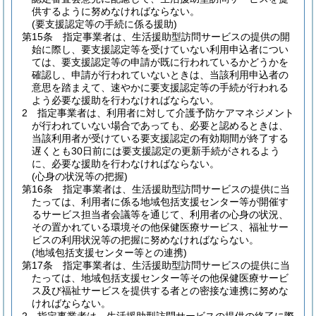
供するように努めなければならない。
(要支援認定等の手続に係る援助)
第15条
指定事業者は、生活援助型訪問サービスの提供の開
始に際し、要支援認定等を受けていない利用申込者につい
ては、要支援認定等の申請が既に行われているかどうかを
確認し、申請が行われていないときは、当該利用申込者の
意思を踏まえて、速やかに要支援認定等の手続が行われる
よう必要な援助を行わなければならない。
2
指定事業者は、利用者に対して介護予防ケアマネジメント
が行われていない場合であっても、必要と認めるときは、
当該利用者が受けている要支援認定の有効期間が終了する
遅くとも30日前には要支援認定の更新手続がされるよう
に、必要な援助を行わなければならない。
(心身の状況等の把握)
第16条
指定事業者は、生活援助型訪問サービスの提供に当
たっては、利用者に係る地域包括支援センター等が開催す
るサービス担当者会議等を通じて、利用者の心身の状況、
その置かれている環境その他保健医療サービス、福祉サー
ビスの利用状況等の把握に努めなければならない。
(地域包括支援センター等との連携)
第17条
指定事業者は、生活援助型訪問サービスの提供に当
たっては、地域包括支援センター等その他保健医療サービ
ス及び福祉サービスを提供する者との密接な連携に努めな
ければならない。