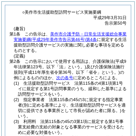
○美作市生活援助型訪問サービス実施要綱
平成29年3月31日
告示第50号
(趣旨)
第1条
この告示は、
美作市介護予防・日常生活支援総合事業
実施要綱
(平成29年美作市告示第46号)
第4条
に規定する生活
援助型訪問介護サービスの実施に関し必要な事項を定める
ものとする。
(定義)
第2条
この告示において使用する用語は、介護保険法
(平成9
年法律第123号。以下「法」という。)
及び介護保険法施行
規則
(平成11年厚生省令第36号。以下「省令」という。)
の
例によるもののほか、
次の各号
に定めるところによる。
(1)
生活援助型訪問サービス 法第115条の4第1項第1号
イに規定する第1号訪問事業のうち、緩和した基準による
訪問型サービスをいう。
(2)
指定事業者 法第115条の45の3に規定する指定事業
者
(別に定める基準により、生活援助型訪問サービスを適
切に提供できる事業所として市長が認めた者に限る。)
を
いう。
(3)
利用料 法第115条の45の3第1項に規定する第1号事
業支給費の支給の対象となる事業のサービスを受けるた
めに必要な対価をいう。