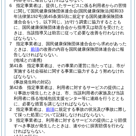
内容を市に報告しなければならない。
6
指定事業者は、提供したサービスに係る利用者からの苦情
に関して国民健康保険団体連合会
(国民健康保険法
(昭和33
年法律第192号)
第45条第5項に規定する国民健康保険団体
連合会をいう。以下同じ。)
が行う調査に協力するととも
に、国民健康保険団体連合会から指導又は助言を受けたと
きは、当該指導又は助言に従って必要な改善を行わなけれ
ばならない。
7
指定事業者は、国民健康保険団体連合会から求めがあった
ときは、
前項
の改善の内容を国民健康保険団体連合会に報
告しなければならない。
(地域との連携)
第41条
指定事業者は、その事業の運営に当たっては、市が
実施する社会福祉に関する事業に協力するよう努めなけれ
ばならない。
(事故発生時の対応)
第42条
指定事業者は、利用者に対するサービスの提供によ
り事故が発生したときは、市、当該利用者の家族及び当該
利用者に係る地域包括支援センター等に連絡を行うととも
に、必要な措置を講じなければならない。
2
指定事業者は、
前項
に規定する事故の状況及び事故に際し
て採った処置について記録しなければならない。
3
指定事業者は、利用者に対するサービスの提供により賠償
すべき事故が発生したときは、速やかに損害賠償を行わな
ければならない。