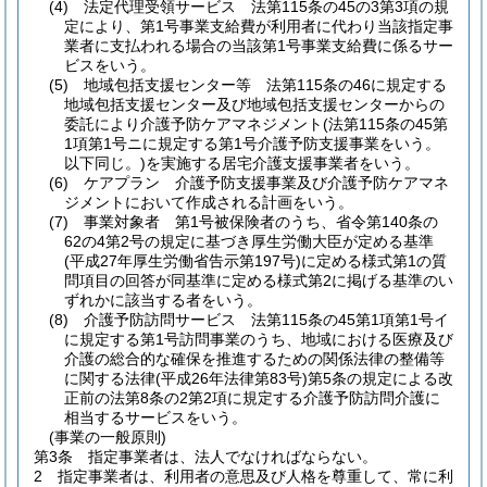
(4)
法定代理受領サービス 法第115条の45の3第3項の規
定により、第1号事業支給費が利用者に代わり当該指定事
業者に支払われる場合の当該第1号事業支給費に係るサー
ビスをいう。
(5)
地域包括支援センター等 法第115条の46に規定する
地域包括支援センター及び地域包括支援センターからの
委託により介護予防ケアマネジメント
(法第115条の45第
1項第1号ニに規定する第1号介護予防支援事業をいう。
以下同じ。)
を実施する居宅介護支援事業者をいう。
(6)
ケアプラン 介護予防支援事業及び介護予防ケアマネ
ジメントにおいて作成される計画をいう。
(7)
事業対象者 第1号被保険者のうち、省令第140条の
62の4第2号の規定に基づき厚生労働大臣が定める基準
(平成27年厚生労働省告示第197号)
に定める様式第1の質
問項目の回答が同基準に定める様式第2に掲げる基準のい
ずれかに該当する者をいう。
(8)
介護予防訪問サービス 法第115条の45第1項第1号イ
に規定する第1号訪問事業のうち、地域における医療及び
介護の総合的な確保を推進するための関係法律の整備等
に関する法律
(平成26年法律第83号)
第5条の規定による改
正前の法第8条の2第2項に規定する介護予防訪問介護に
相当するサービスをいう。
(事業の一般原則)
第3条
指定事業者は、法人でなければならない。
2
指定事業者は、利用者の意思及び人格を尊重して、常に利