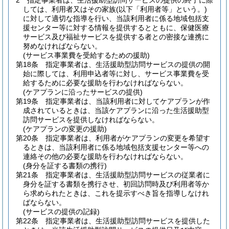
2
指定事業者は、生活援助型訪問サービスの提供の終了に際
しては、利用者又はその家族
(以下「利用者等」という。)
に対して適切な指導を行い、当該利用者に係る地域包括支
援センター等に対する情報を提供するとともに、保健医療
サービス及び福祉サービスを提供する者との密接な連携に
努めなければならない。
(サービス事業費を受給するための援助)
第18条
指定事業者は、生活援助型訪問サービスの提供の開
始に際しては、利用申込者等に対し、サービス事業費を受
給するために必要な援助を行わなければならない。
(ケアプランに沿ったサービスの提供)
第19条
指定事業者は、当該利用者に対してケアプランが作
成されているときは、当該ケアプランに沿った生活援助型
訪問サービスを提供しなければならない。
(ケアプランの変更の援助)
第20条
指定事業者は、利用者がケアプランの変更を希望す
るときは、当該利用者に係る地域包括支援センター等への
連絡その他の必要な援助を行わなければならない。
(身分を証する書類の携行)
第21条
指定事業者は、生活援助型訪問サービスの従業者に
身分を証する書類を携行させ、初回訪問時及び利用者等か
ら求められたときは、これを提示すべき旨を指導しなけれ
ばならない。
(サービスの提供の記録)
第22条
指定事業者は、生活援助型訪問サービスを提供した