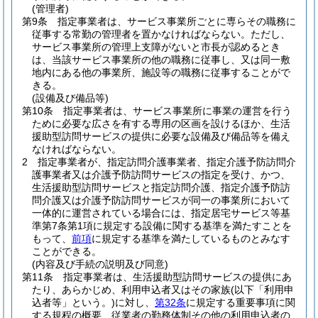
(管理者)
第9条
指定事業者は、サービス事業所ごとに専らその職務に
従事する常勤の管理者を置かなければならない。
ただし、
サービス事業所の管理上支障がないと市長が認めるとき
は、当該サービス事業所の他の職務に従事し、又は同一敷
地内にある他の事業所、施設等の職務に従事することがで
きる。
(設備及び備品等)
第10条
指定事業者は、サービス事業所に事業の運営を行う
ために必要な広さを有する専用の区画を設けるほか、生活
援助型訪問サービスの提供に必要な設備及び備品等を備え
なければならない。
2
指定事業者が、指定訪問介護事業者、指定介護予防訪問介
護事業者又は介護予防訪問サービスの指定を受け、かつ、
生活援助型訪問サービスと指定訪問介護、指定介護予防訪
問介護又は介護予防訪問サービスが同一の事業所において
一体的に運営されている場合には、指定居宅サービス等基
準第7条第1項に規定する設備に関する基準を満たすことを
もって、
前項
に規定する基準を満たしているものとみなす
ことができる。
(内容及び手続の説明及び同意)
第11条
指定事業者は、生活援助型訪問サービスの提供にあ
たり、あらかじめ、利用申込者又はその家族
(以下「利用申
込者等」という。)
に対し、
第32条
に規定する重要事項に関
する規程の概要、従業者の勤務体制その他の利用申込者の