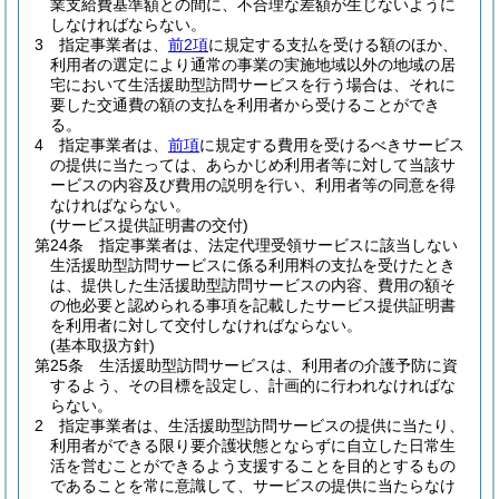
業支給費基準額との間に、不合理な差額が生じないように
しなければならない。
3
指定事業者は、
前2項
に規定する支払を受ける額のほか、
利用者の選定により通常の事業の実施地域以外の地域の居
宅において生活援助型訪問サービスを行う場合は、それに
要した交通費の額の支払を利用者から受けることができ
る。
4
指定事業者は、
前項
に規定する費用を受けるべきサービス
の提供に当たっては、あらかじめ利用者等に対して当該サ
ービスの内容及び費用の説明を行い、利用者等の同意を得
なければならない。
(サービス提供証明書の交付)
第24条
指定事業者は、法定代理受領サービスに該当しない
生活援助型訪問サービスに係る利用料の支払を受けたとき
は、提供した生活援助型訪問サービスの内容、費用の額そ
の他必要と認められる事項を記載したサービス提供証明書
を利用者に対して交付しなければならない。
(基本取扱方針)
第25条
生活援助型訪問サービスは、利用者の介護予防に資
するよう、その目標を設定し、計画的に行われなければな
らない。
2
指定事業者は、生活援助型訪問サービスの提供に当たり、
利用者ができる限り要介護状態とならずに自立した日常生
活を営むことができるよう支援することを目的とするもの
であることを常に意識して、サービスの提供に当たらなけ