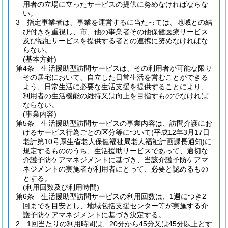
用者の立場に立ったサービスの提供に努めなければならな
い。
3
指定事業者は、事業を運営するに当たっては、地域との結
び付きを重視し、市、他の事業者その他保健医療サービス
及び福祉サービスを提供する者との連携に努めなければな
らない。
(基本方針)
第4条
生活援助型訪問サービスは、その利用者が可能な限り
その居宅において、自立した日常生活を営むことができる
よう、日常生活に必要な生活支援を提供することにより、
利用者の生活機能の維持又は向上を目指すものでなければ
ならない。
(事業内容)
第5条
生活援助型訪問サービスの事業内容は、訪問介護にお
けるサービス行為ごとの区分等について
(平成12年3月17日
老計第10号厚生省老人保健福祉局老人福祉計画課長通知)
に
規定するもののうち、生活援助サービスであって、適切な
介護予防ケアマネジメントに基づき、当該介護予防ケアマ
ネジメントの実施者が利用者にとって、必要と認めるもの
とする。
(利用回数及び利用時間)
第6条
生活援助型訪問サービスの利用回数は、1週につき2
回までを目安とし、地域包括支援センター等が実施する介
護予防ケアマネジメントに基づき決定する。
2
1回当たりの利用時間は、20分から45分又は45分以上とす