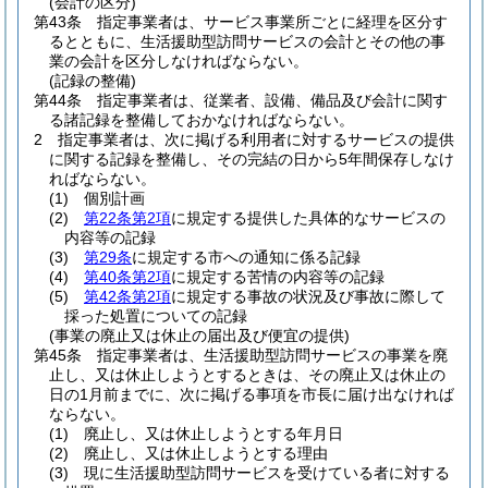
(会計の区分)
第43条
指定事業者は、サービス事業所ごとに経理を区分す
るとともに、生活援助型訪問サービスの会計とその他の事
業の会計を区分しなければならない。
(記録の整備)
第44条
指定事業者は、従業者、設備、備品及び会計に関す
る諸記録を整備しておかなければならない。
2
指定事業者は、次に掲げる利用者に対するサービスの提供
に関する記録を整備し、その完結の日から5年間保存しなけ
ればならない。
(1)
個別計画
(2)
第22条第2項
に規定する提供した具体的なサービスの
内容等の記録
(3)
第29条
に規定する市への通知に係る記録
(4)
第40条第2項
に規定する苦情の内容等の記録
(5)
第42条第2項
に規定する事故の状況及び事故に際して
採った処置についての記録
(事業の廃止又は休止の届出及び便宜の提供)
第45条
指定事業者は、生活援助型訪問サービスの事業を廃
止し、又は休止しようとするときは、その廃止又は休止の
日の1月前までに、次に掲げる事項を市長に届け出なければ
ならない。
(1)
廃止し、又は休止しようとする年月日
(2)
廃止し、又は休止しようとする理由
(3)
現に生活援助型訪問サービスを受けている者に対する