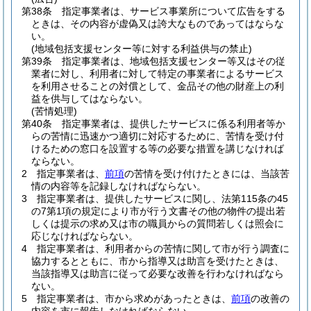
第38条
指定事業者は、サービス事業所について広告をする
ときは、その内容が虚偽又は誇大なものであってはならな
い。
(地域包括支援センター等に対する利益供与の禁止)
第39条
指定事業者は、地域包括支援センター等又はその従
業者に対し、利用者に対して特定の事業者によるサービス
を利用させることの対償として、金品その他の財産上の利
益を供与してはならない。
(苦情処理)
第40条
指定事業者は、提供したサービスに係る利用者等か
らの苦情に迅速かつ適切に対応するために、苦情を受け付
けるための窓口を設置する等の必要な措置を講じなければ
ならない。
2
指定事業者は、
前項
の苦情を受け付けたときには、当該苦
情の内容等を記録しなければならない。
3
指定事業者は、提供したサービスに関し、法第115条の45
の7第1項の規定により市が行う文書その他の物件の提出若
しくは提示の求め又は市の職員からの質問若しくは照会に
応じなければならない。
4
指定事業者は、利用者からの苦情に関して市が行う調査に
協力するとともに、市から指導又は助言を受けたときは、
当該指導又は助言に従って必要な改善を行わなければなら
ない。
5
指定事業者は、市から求めがあったときは、
前項
の改善の