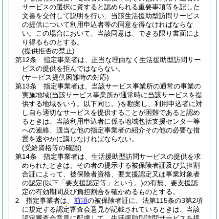
サービスの選択に資すると認められる重要事項等を記した
文書を交付して説明を行い、当該生活援助型訪問サービス
の提供について利用申込者等の同意を得なければならな
い。
この場合において、当該同意は、できる限り書面によ
り得るものとする。
(提供拒否の禁止)
第12条
指定事業者は、正当な理由なく生活援助型訪問サー
ビスの提供を拒んではならない。
(サービス提供困難時の対応)
第13条
指定事業者は、当該サービス事業所の通常の事業の
実施地域
(当該サービス事業所が通常時に当該サービスを提
供する地域をいう。以下同じ。)
を勘案し、利用申込者に対
し自ら適切なサービスを提供することが困難であると認め
るときは、当該利用申込者に係る地域包括支援センター等
への連絡、適当な他の指定事業者の紹介その他の必要な措
置を速やかに講じなければならない。
(受給資格等の確認)
第14条
指定事業者は、生活援助型訪問サービスの提供を求
められたときは、その者の提示する被保険者証及び負担割
合証によって、被保険者資格、要支援認定又は事業対象者
の認定
(以下「要支援認定等」という。)
の有無、要支援認
定の有効期間及び負担割合を確かめるものとする。
2
指定事業者は、
前項
の被保険者証に、法第115条の3第2項
に規定する認定審査会意見が記載されているときは、当該
認定審査会意見に配慮して、生活援助型訪問サービスを提