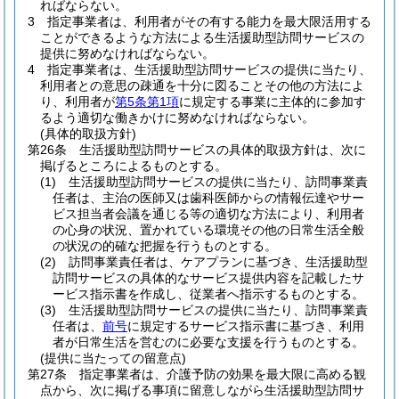
ればならない。
3
指定事業者は、利用者がその有する能力を最大限活用する
ことができるような方法による生活援助型訪問サービスの
提供に努めなければならない。
4
指定事業者は、生活援助型訪問サービスの提供に当たり、
利用者との意思の疎通を十分に図ることその他の方法によ
り、利用者が
第5条第1項
に規定する事業に主体的に参加す
るよう適切な働きかけに努めなければならない。
(具体的取扱方針)
第26条
生活援助型訪問サービスの具体的取扱方針は、次に
掲げるところによるものとする。
(1)
生活援助型訪問サービスの提供に当たり、訪問事業責
任者は、主治の医師又は歯科医師からの情報伝達やサー
ビス担当者会議を通じる等の適切な方法により、利用者
の心身の状況、置かれている環境その他の日常生活全般
の状況の的確な把握を行うものとする。
(2)
訪問事業責任者は、ケアプランに基づき、生活援助型
訪問サービスの具体的なサービス提供内容を記載したサ
ービス指示書を作成し、従業者へ指示するものとする。
(3)
生活援助型訪問サービスの提供に当たり、訪問事業責
任者は、
前号
に規定するサービス指示書に基づき、利用
者が日常生活を営むのに必要な支援を行うものとする。
(提供に当たっての留意点)
第27条
指定事業者は、介護予防の効果を最大限に高める観
点から、次に掲げる事項に留意しながら生活援助型訪問サ