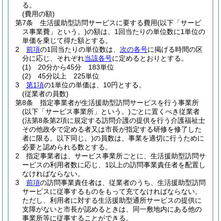
る。
(費用の額)
第7条
生活援助型訪問サービスに要する費用
(以下「サービ
ス事業費」という。)
の額は、1回当たりの単位数に1単位の
単価を乗じて得た額とする。
2
前項
の1回当たりの単位数は、
次の各号
に掲げる時間の区
分に応じ、それぞれ
当該各号
に定めるとおりとする。
(1)
20分から45分 183単位
(2)
45分以上 225単位
3
第1項
の1単位の単価は、10円とする。
(従業者の員数)
第8条
指定事業者が生活援助型訪問サービスを行う事業所
(以下「サービス事業所」という。)
ごとに置くべき従業者
(法第8条第2項に規定する訪問介護の提供を行う介護福祉士
その他政令で定める者又は市長が指定する研修を修了した
者に限る。以下同じ。)
の員数は、事業を適切に行うために
必要と認められる数とする。
2
指定事業者は、サービス事業所ごとに、生活援助型訪問サ
ービスの利用者数に応じ、1以上の訪問事業責任者を配置し
なければならない。
3
前項
の訪問事業責任者は、従業者のうち、生活援助型訪問
サービスに従事するものをもって充てなければならない。
ただし、利用者に対する生活援助型通所サービスの提供に
支障がないと市長が認めるときは、同一敷地内にある他の
事業所等に従事することができる。