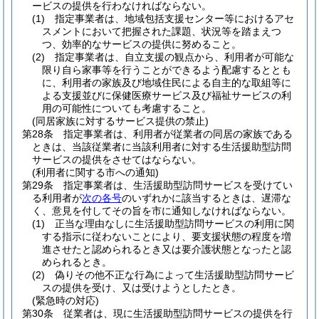
ービスの提供を行わなければならない。
(1)
指定事業者は、地域包括支援センター等におけるアセ
スメントにおいて把握された課題、状況等を踏まえつ
つ、効率的なサービスの提供に努めること。
(2)
指定事業者は、自立支援の観点から、利用者が可能な
限り自ら家事等を行うことができるよう配慮するととも
に、利用者の家族及び地域住民による自主的な取組等に
よる支援並びに保健医療サービス及び福祉サービスの利
用の可能性についても考慮すること。
(同居家族に対するサービス提供の禁止)
第28条
指定事業者は、利用者が従業者の同居の家族である
ときは、当該従業者に当該利用者に対する生活援助型訪問
サービスの提供をさせてはならない。
(利用者に関する市への通知)
第29条
指定事業者は、生活援助型訪問サービスを受けてい
る利用者が
次の各号
のいずれかに該当するときは、遅滞な
く、意見を付してその旨を市に通知しなければならない。
(1)
正当な理由なしに生活援助型訪問サービスの利用に関
する指示に従わないことにより、要支援状態の程度を増
進させたと認められるとき又は要介護状態となったと認
められるとき。
(2)
偽りその他不正な行為によって生活援助型訪問サービ
スの提供を受け、又は受けようとしたとき。
(緊急時の対応)
第30条
従業者は、現に生活援助型訪問サービスの提供を行