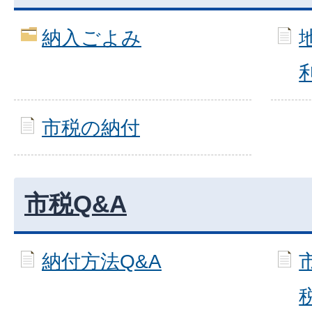
納入ごよみ
市税の納付
市税Q&A
納付方法Q&A