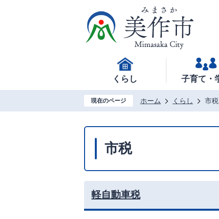
くらし
子育て・
ホーム
くらし
市税
現在のページ
市税
軽自動車税