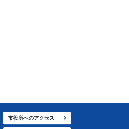
市役所へのアクセス