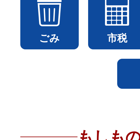
ごみ
市税
もしも