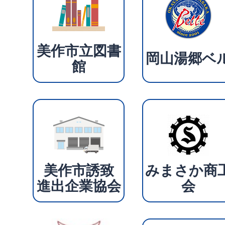
美作市立図書
岡山湯郷ベ
館
美作市誘致
みまさか商
進出企業協会
会