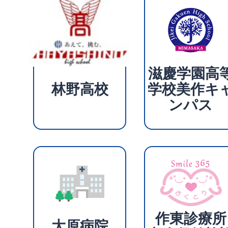
滋慶学園高
林野高校
学校美作キ
ンパス
作東診療所
大原病院