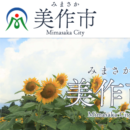
2
枚
目
の
ス
ラ