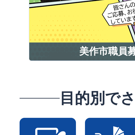
美作市職員
美作市職員
目的別で
美作市で働いてみません