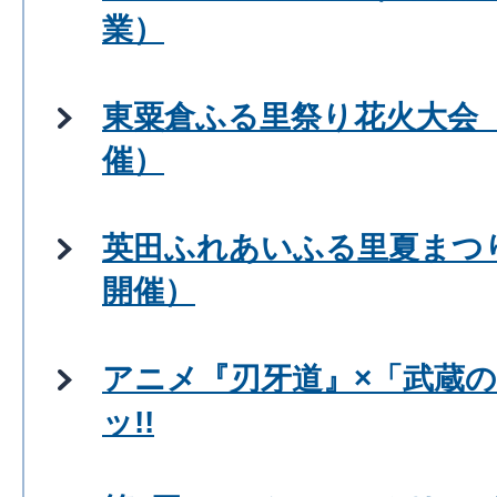
業）
東粟倉ふる里祭り花火大会（
催）
英田ふれあいふる里夏まつり
開催）
アニメ『刃牙道』×「武蔵
ッ!!