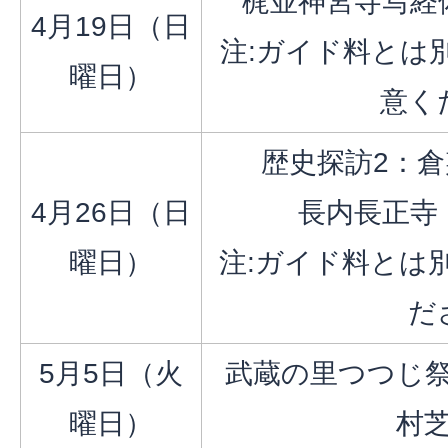
梶並神宮寺写経
4月19日（日
注:ガイド料とは
曜日）
意く
歴史探訪2：
4月26日（日
長内長正寺
曜日）
注:ガイド料とは
だ
5月5日（火
武蔵の里つつじ
曜日）
村