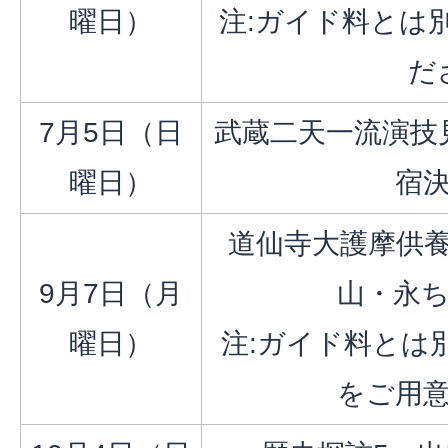
曜日）
注:ガイド料とは
だ
7月5日（日
武蔵二天一流演技
曜日）
宿
道仙寺大護摩供
9月7日（月
山・永
曜日）
注:ガイド料とは
をご用