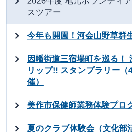
2026年度 地元ボランテ
スツアー
今年も開園！河会山野草群
因幡街道三宿場町を巡る！
リップ!! スタンプラリー（4
催）
美作市保健師業務体験プロ
夏のクラブ体験会（文化部