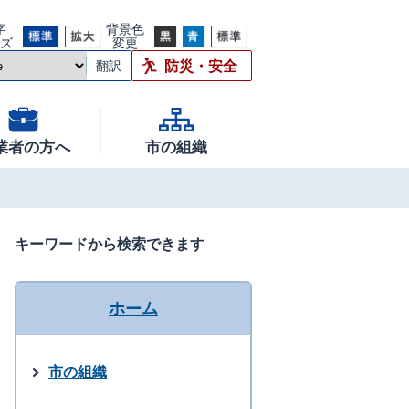
字
背景色
イズ
変更
防災・安全
翻訳
業者の方へ
市の組織
キーワードから検索できます
ホーム
市の組織