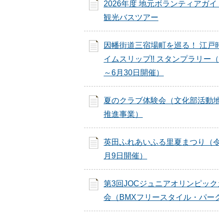
2026年度 地元ボランティアガ
観光バスツアー
因幡街道三宿場町を巡る！ 江戸
イムスリップ!! スタンプラリー（
～6月30日開催）
夏のクラブ体験会（文化部活動
推進事業）
英田ふれあいふる里夏まつり（令
月9日開催）
第3回JOCジュニアオリンピッ
会（BMXフリースタイル・パー