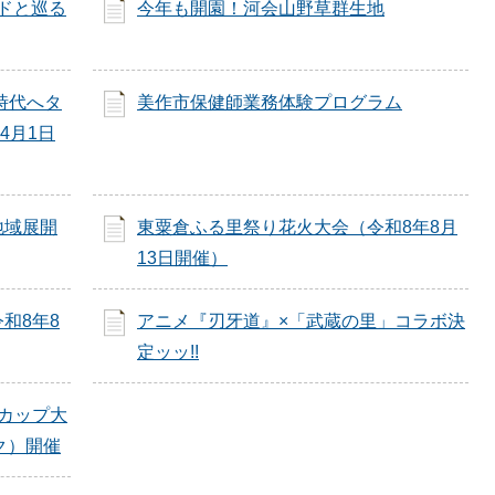
イドと巡る
今年も開園！河会山野草群生地
時代へタ
美作市保健師業務体験プログラム
4月1日
地域展開
東粟倉ふる里祭り花火大会（令和8年8月
13日開催）
和8年8
アニメ『刃牙道』×「武蔵の里」コラボ決
定ッッ!!
クカップ大
ク）開催