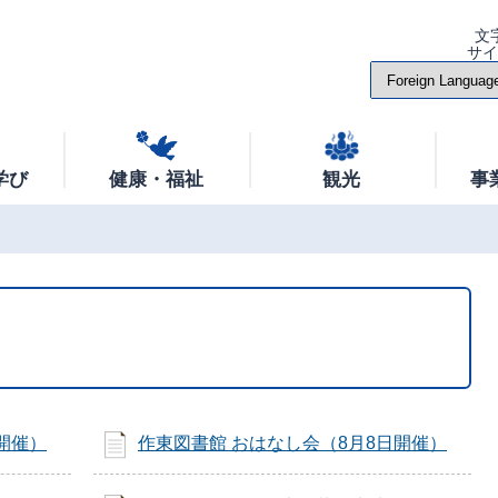
文
サ
学び
健康・福祉
観光
事
開催）
作東図書館 おはなし会（8月8日開催）