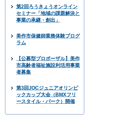
第2回ろうきょうオンライン
セミナー「地域の課題解決と
事業の承継・創出」
美作市保健師業務体験プログ
ラム
【公募型プロポーザル】美作
市高齢者福祉施設利活用事業
者募集
第3回JOCジュニアオリンピ
ックカップ大会（BMXフリ
ースタイル・パーク）開催