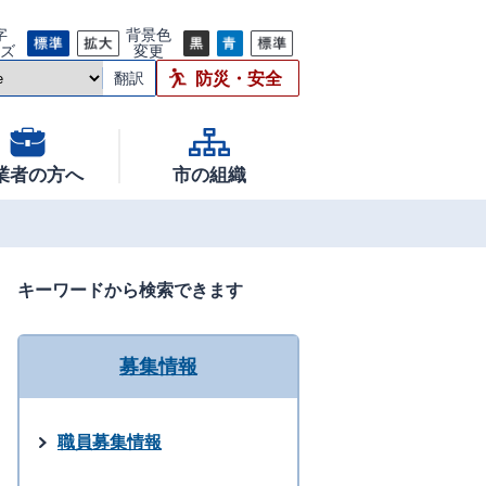
字
背景色
イズ
変更
防災・安全
翻訳
業者の方へ
市の組織
キーワードから検索できます
募集情報
職員募集情報