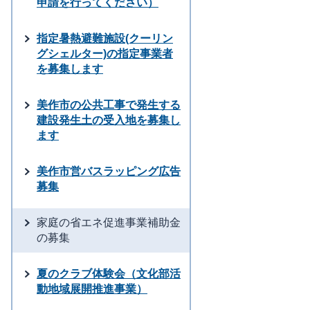
申請を行ってください）
指定暑熱避難施設(クーリン
グシェルター)の指定事業者
を募集します
美作市の公共工事で発生する
建設発生土の受入地を募集し
ます
美作市営バスラッピング広告
募集
家庭の省エネ促進事業補助金
の募集
夏のクラブ体験会（文化部活
動地域展開推進事業）