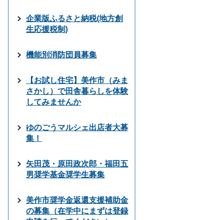
企業版ふるさと納税(地方創
生応援税制)
機能別消防団員募集
【お試し住宅】美作市（みま
さかし）で田舎暮らしを体験
してみませんか
ゆのごうマルシェ出店者大募
集！
矢田茂・原田政次郎・福田五
男奨学基金奨学生募集
美作市奨学金返還支援補助金
の募集（在学中にまずは登録