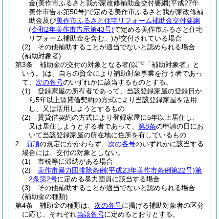
金
(美作市ふるさと我が家改修補助金交付要綱
(平成27年
美作市告示第50号)
で定める美作市ふるさと我が家改修補
助金及び
美作市ふるさと住宅リフォーム補助金交付要綱
(令和2年美作市告示第43号)
で定める美作市ふるさと住宅
リフォーム補助金を含む。)
が交付されている場合
(2)
その他補助することが適当でないと認められる場合
(補助対象者)
第3条
補助金の交付の対象となる者
(以下「補助対象者」と
いう。)
は、自らの資金により補助対象事業を行う者であっ
て、
次の各号
のいずれかに該当するものとする。
(1)
登録家屋の所有者であって、当該登録家屋の登録日か
ら5年以上賃貸借契約の方式により当該登録家屋を活用
し、又は活用しようとするもの
(2)
賃貸借契約の方式により登録家屋に5年以上居住し、
又は居住しようとする者であって、
第8条
の申請の日にお
いて当該登録家屋の所在地に住所を有しているもの
2
前項
の規定にかかわらず、
次の各号
のいずれかに該当する
場合には、交付の対象としない。
(1)
市税等に滞納がある場合
(2)
美作市暴力団排除条例
(平成23年美作市条例第22号)
第
2条第2号
に定める暴力団員に該当する場合
(3)
その他補助することが適当でないと認められる場合
(補助金の種類)
第4条
補助金の種類は、
次の各号
に掲げる補助対象者の区分
に応じ、それぞれ
当該各号
に定めるとおりとする。