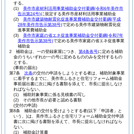
する。
(1)
美作市産材利活用事業補助金交付要綱
(令和6年美作市
告示第24号)
に規定する美作市産材利活用事業補助金
(2)
美作市建築物耐震化促進事業費補助金交付要綱
(平成
28年美作市告示第38号)
で定める美作市建築物耐震化促
進事業費補助金
(3)
美作市家庭の省エネ促進事業補助金交付要綱
(令和7年
美作市告示第38号)
で定める美作市家庭の省エネ促進事業
補助金
2
補助金は、一の登録家屋につき、
第4条各号
に定める補助
金のうちいずれか一の号に定めるもののみを交付するもの
とする。
(事前の届出)
第7条
次条
の交付の申請をしようとする者は、補助対象事業
に着手するまでに、美作市ふるさと住宅リフォーム補助金
事前届出書に次に掲げる書類を添えて、市長に提出しなけ
ればならない。
(1)
補助対象事業に係る見積書の写し
(2)
その他市長が必要と認める書類
(交付の申請)
第8条
補助金の交付を受けようとする者
(以下「申請者」と
いう。)
は、美作市ふるさと住宅リフォーム補助金交付申請
書に次に掲げる書類を添えて、市長に提出しなければなら
ない。
(1)
補助金計算書