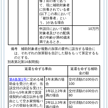
修了前の者であっ
て、現に補助対象者
に扶養されている者
(以下この表において
「被扶養者」とい
う。)
がある場合
申請日において補助
10万円
対象者及びその配偶
者の年齢が満40歳未
満であるとき。
備考 補助対象者が複数の加算の要件に該当する場合に
は、それぞれの加算額を合計した額をもって算定するも
のとする。
別表第2
(第14条関係)
返還を命ずる事由
返還を命ずる補助
金の額
第4条第1号
に定める補
1年未満の場
交付済額の100分の
助金を受けた者が、当
合
100
該交付の決定を受けた
1年以上2年未
交付済額の100分の
日から5年未満で賃貸
満の場合
80
借契約の成立以外を理
由として空き家情報バ
2年以上3年未
交付済額の100分の
ンクの登録を抹消した
満の場合
60