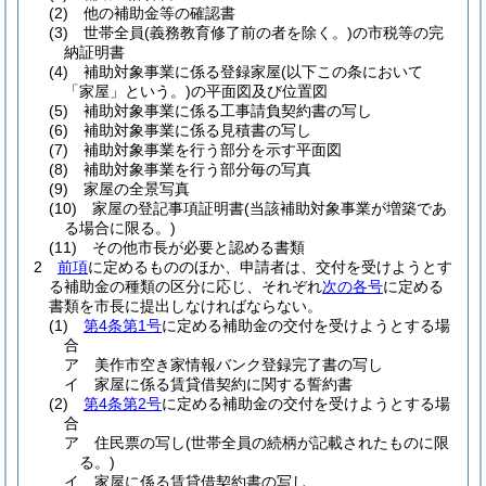
(2)
他の補助金等の確認書
(3)
世帯全員
(義務教育修了前の者を除く。)
の市税等の完
納証明書
(4)
補助対象事業に係る登録家屋
(以下この条において
「家屋」という。)
の平面図及び位置図
(5)
補助対象事業に係る工事請負契約書の写し
(6)
補助対象事業に係る見積書の写し
(7)
補助対象事業を行う部分を示す平面図
(8)
補助対象事業を行う部分毎の写真
(9)
家屋の全景写真
(10)
家屋の登記事項証明書
(当該補助対象事業が増築であ
る場合に限る。)
(11)
その他市長が必要と認める書類
2
前項
に定めるもののほか、申請者は、交付を受けようとす
る補助金の種類の区分に応じ、それぞれ
次の各号
に定める
書類を市長に提出しなければならない。
(1)
第4条第1号
に定める補助金の交付を受けようとする場
合
ア
美作市空き家情報バンク登録完了書の写し
イ
家屋に係る賃貸借契約に関する誓約書
(2)
第4条第2号
に定める補助金の交付を受けようとする場
合
ア
住民票の写し
(世帯全員の続柄が記載されたものに限
る。)
イ
家屋に係る賃貸借契約書の写し