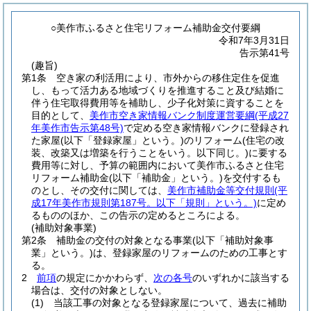
○美作市ふるさと住宅リフォーム補助金交付要綱
令和7年3月31日
告示第41号
(趣旨)
第1条
空き家の利活用により、市外からの移住定住を促進
し、もって活力ある地域づくりを推進すること及び結婚に
伴う住宅取得費用等を補助し、少子化対策に資することを
目的として、
美作市空き家情報バンク制度運営要綱
(平成27
年美作市告示第48号)
で定める空き家情報バンクに登録され
た家屋
(以下「登録家屋」という。)
のリフォーム
(住宅の改
装、改築又は増築を行うことをいう。以下同じ。)
に要する
費用等に対し、予算の範囲内において美作市ふるさと住宅
リフォーム補助金
(以下「補助金」という。)
を交付するも
のとし、その交付に関しては、
美作市補助金等交付規則
(平
成17年美作市規則第187号。以下「規則」という。)
に定め
るもののほか、この告示の定めるところによる。
(補助対象事業)
第2条
補助金の交付の対象となる事業
(以下「補助対象事
業」という。)
は、登録家屋のリフォームのための工事とす
る。
2
前項
の規定にかかわらず、
次の各号
のいずれかに該当する
場合は、交付の対象としない。
(1)
当該工事の対象となる登録家屋について、過去に補助