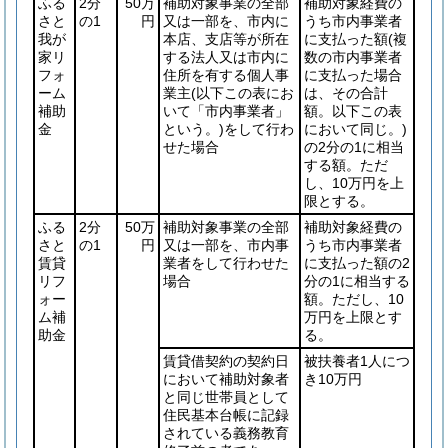
ふる
2分
50万
補助対象事業の全部
補助対象経費の
さと
の1
円
又は一部を、市内に
うち市内事業者
我が
本店、支店等が所在
に支払った額
(複
家リ
する法人又は市内に
数の市内事業者
フォ
住所を有する個人事
に支払った場合
ーム
業主
(以下この表にお
は、その合計
補助
いて「市内事業者」
額。以下この表
金
という。)
をして行わ
において同じ。)
せた場合
の2分の1に相当
する額。ただ
し、10万円を上
限とする。
ふる
2分
50万
補助対象事業の全部
補助対象経費の
さと
の1
円
又は一部を、市内事
うち市内事業者
賃貸
業者をして行わせた
に支払った額の2
リフ
場合
分の1に相当する
ォー
額。ただし、10
ム補
万円を上限とす
助金
る。
賃貸借契約の契約日
被扶養者1人につ
において補助対象者
き10万円
と同じ世帯員として
住民基本台帳に記録
されている義務教育