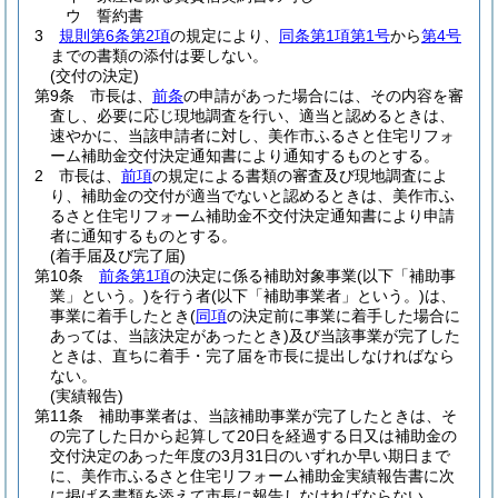
ウ
誓約書
3
規則第6条第2項
の規定により、
同条第1項第1号
から
第4号
までの書類の添付は要しない。
(交付の決定)
第9条
市長は、
前条
の申請があった場合には、その内容を審
査し、必要に応じ現地調査を行い、適当と認めるときは、
速やかに、当該申請者に対し、美作市ふるさと住宅リフォ
ーム補助金交付決定通知書により通知するものとする。
2
市長は、
前項
の規定による書類の審査及び現地調査によ
り、補助金の交付が適当でないと認めるときは、美作市ふ
るさと住宅リフォーム補助金不交付決定通知書により申請
者に通知するものとする。
(着手届及び完了届)
第10条
前条第1項
の決定に係る補助対象事業
(以下「補助事
業」という。)
を行う者
(以下「補助事業者」という。)
は、
事業に着手したとき
(
同項
の決定前に事業に着手した場合に
あっては、当該決定があったとき)
及び当該事業が完了した
ときは、直ちに着手・完了届を市長に提出しなければなら
ない。
(実績報告)
第11条
補助事業者は、当該補助事業が完了したときは、そ
の完了した日から起算して20日を経過する日又は補助金の
交付決定のあった年度の3月31日のいずれか早い期日まで
に、美作市ふるさと住宅リフォーム補助金実績報告書に次
に掲げる書類を添えて市長に報告しなければならない。