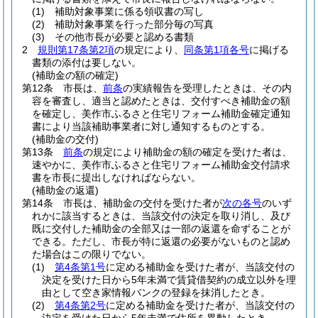
(1)
補助対象事業に係る領収書の写し
(2)
補助対象事業を行った部分毎の写真
(3)
その他市長が必要と認める書類
2
規則第17条第2項
の規定により、
同条第1項各号
に掲げる
書類の添付は要しない。
(補助金の額の確定)
第12条
市長は、
前条
の実績報告を受理したときは、その内
容を審査し、適当と認めたときは、交付すべき補助金の額
を確定し、美作市ふるさと住宅リフォーム補助金確定通知
書により当該補助事業者に対し通知するものとする。
(補助金の交付)
第13条
前条
の規定により補助金の額の確定を受けた者は、
速やかに、美作市ふるさと住宅リフォーム補助金交付請求
書を市長に提出しなければならない。
(補助金の返還)
第14条
市長は、補助金の交付を受けた者が
次の各号
のいず
れかに該当するときは、当該交付の決定を取り消し、及び
既に交付した補助金の全部又は一部の返還を命ずることが
できる。
ただし、市長が特に返還の必要がないものと認め
た場合はこの限りでない。
(1)
第4条第1号
に定める補助金を受けた者が、当該交付の
決定を受けた日から5年未満で賃貸借契約の成立以外を理
由として空き家情報バンクの登録を抹消したとき。
(2)
第4条第2号
に定める補助金を受けた者が、当該交付の