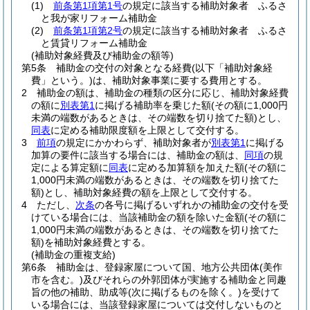
(1)
前条第1項第1号
の規定に該当する補助対象者 ふるさ
と我が家リフォーム補助金
(2)
前条第1項第2号
の規定に該当する補助対象者 ふるさ
と賃貸リフォーム補助金
(補助対象経費及び補助金の額等)
第5条
補助金の交付の対象となる経費
(以下「補助対象経
費」という。)
は、補助対象事業に要する費用とする。
2
補助金の額は、補助金の種類の区分に応じ、補助対象経費
の額に
別表第1
に掲げる補助率を乗じた額
(その額に1,000円
未満の端数があるときは、その端数を切り捨てた額)
とし、
同表
に定める補助限度額を上限として交付する。
3
前項
の規定にかかわらず、補助対象者が
別表第1
に掲げる
加算の要件に該当する場合には、補助金の額は、
同項
の規
定による算定額に
同表
に定める加算額を加えた額
(その額に
1,000円未満の端数があるときは、その端数を切り捨てた
額)
とし、補助対象経費の額を上限として交付する。
4
ただし、
次条
の各号に掲げるいずれかの補助金の交付を受
けている場合には、当該補助金の額を除いた金額
(その額に
1,000円未満の端数があるときは、その端数を切り捨てた
額)
を補助対象経費とする。
(補助金の重複支給)
第6条
補助金は、登録家屋について国、地方公共団体
(美作
市を含む。)
及びそれらの外郭団体が実施する補助金と同趣
旨の他の補助、助成等
(次に掲げるものを除く。)
を受けて
いる場合には、当該登録家屋については交付しないものと