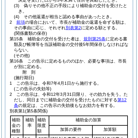
決定を受けた日から5年未満で住所を異動したとき。
(3)
偽りその他不正の手段により補助金の交付を受けたと
き。
(4)
その他返還が相当と認める事由があったとき。
2
前項
の場合において、市長が補助金の返還を命ずる額は、
その事由に応じ、それぞれ
別表第2
に定める額とする。
(関係書類の保存)
第15条
補助金の交付を受けた者は、
規則第25条
に定める書
類及び帳簿等を当該補助金の交付後5年間保存しなければな
らない。
(その他)
第16条
この告示に定めるもののほか、必要な事項は、市長
が別に定める。
附
則
(施行期日)
1
この告示は、令和7年4月1日から施行する。
(この告示の失効等)
2
この告示は、令和12年3月31日限り、その効力を失う。
た
だし、同日までに補助金の交付を受けたものに対する
第12
条
の規定は、この告示の失効後もなお効力を有する。
別表第1
(第5条関係)
補助
補助
補助
補助金の加算
金の
率
限度
加算の要件
加算額
種類
額