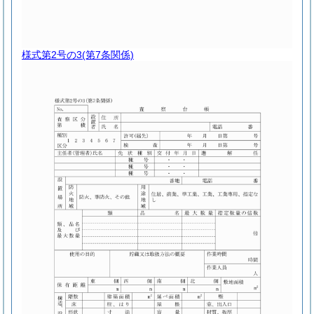
様式第2号の3
(第7条関係)