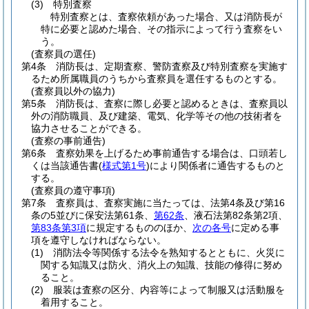
(3)
特別査察
特別査察とは、査察依頼があった場合、又は消防長が
特に必要と認めた場合、その指示によって行う査察をい
う。
(査察員の選任)
第4条
消防長は、定期査察、警防査察及び特別査察を実施す
るため所属職員のうちから査察員を選任するものとする。
(査察員以外の協力)
第5条
消防長は、査察に際し必要と認めるときは、査察員以
外の消防職員、及び建築、電気、化学等その他の技術者を
協力させることができる。
(査察の事前通告)
第6条
査察効果を上げるため事前通告する場合は、口頭若し
くは当該通告書
(
様式第1号
)
により関係者に通告するものと
する。
(査察員の遵守事項)
第7条
査察員は、査察実施に当たっては、法第4条及び第16
条の5並びに保安法第61条、
第62条
、液石法第82条第2項、
第83条第3項
に規定するもののほか、
次の各号
に定める事
項を遵守しなければならない。
(1)
消防法令等関係する法令を熟知するとともに、火災に
関する知識又は防火、消火上の知識、技能の修得に努め
ること。
(2)
服装は査察の区分、内容等によって制服又は活動服を
着用すること。