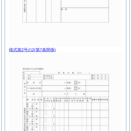
様式第2号の2
(第7条関係)