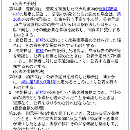
(公表の手続)
第14条
査察員は、査察を実施した防火対象物が
規則第5条
の2
の規定に該当し、公表の対象となると認めた場合は、
第
10条
の改善指示書に、公表を行う予定である旨、公表予定
日
(当該改善指示書の交付日から14日を経過した日をいう。
以下同じ。)
その他必要な事項を記載し、関係者に交付する
ものとする。
2
査察員は、
前項
の規定により改善指示書の交付を行った場
合は、その旨を消防長に報告するものとする。
3
消防長は、
前項
の報告を受けた場合は、当該報告の内容等
を確認し、公表を相当と認めたときは、公表予定日の7日前
までに、関係者に対し公表通知書により、公表する旨を通
知するものとする。
(公表の実施方法)
第15条
消防長は、公表予定日を経過した場合は、速やか
に、
規則第5条の3第1項
の定めるところにより公表を行う
ものとする。
2
消防長は、
前項
の公表を行った防火対象物につき、当該公
表の理由となる違反が是正されたことを確認したときは、
遅滞なく、公表を取りやめなければならない。
(査察台帳の整理)
第16条
指示事項の改修が完了したとき、又は火災等が発生
したとき、その他防火対象物に火災予防上特記すべき事項
が発生したときは、査察台帳にその旨を朱記し整理してお
かなければならない。