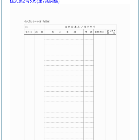
様式第2号の5
(第7条関係)