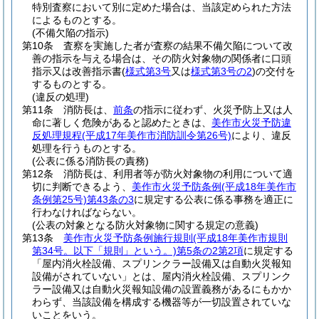
特別査察において別に定めた場合は、当該定められた方法
によるものとする。
(不備欠陥の指示)
第10条
査察を実施した者が査察の結果不備欠陥について改
善の指示を与える場合は、その防火対象物の関係者に口頭
指示又は改善指示書
(
様式第3号
又は
様式第3号の2
)
の交付を
するものとする。
(違反の処理)
第11条
消防長は、
前条
の指示に従わず、火災予防上又は人
命に著しく危険があると認めたときは、
美作市火災予防違
反処理規程
(平成17年美作市消防訓令第26号)
により、違反
処理を行うものとする。
(公表に係る消防長の責務)
第12条
消防長は、利用者等が防火対象物の利用について適
切に判断できるよう、
美作市火災予防条例
(平成18年美作市
条例第25号)
第43条の3
に規定する公表に係る事務を適正に
行わなければならない。
(公表の対象となる防火対象物に関する規定の意義)
第13条
美作市火災予防条例施行規則
(平成18年美作市規則
第34号。以下「規則」という。)
第5条の2第2項
に規定する
「屋内消火栓設備、スプリンクラー設備又は自動火災報知
設備がされていない」とは、屋内消火栓設備、スプリンク
ラー設備又は自動火災報知設備の設置義務があるにもかか
わらず、当該設備を構成する機器等が一切設置されていな
いことをいう。