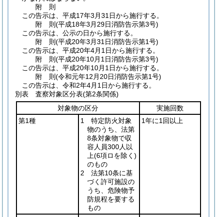
附
則
この告示は、平成17年3月31日から施行する。
附
則
(平成18年3月29日
消防告示第3号)
この告示は、公示の日から施行する。
附
則
(平成20年3月31日
消防告示第1号)
この告示は、平成20年4月1日から施行する。
附
則
(平成20年10月1日
消防告示第3号)
この告示は、平成20年10月1日から施行する。
附
則
(令和元年12月20日
消防告示第1号)
この告示は、令和2年4月1日から施行する。
別表
査察対象区分表(第2条関係)
対象物の区分
実施回数
第1種
1 特定防火対象
1年に1回以上
物のうち、法第
8条対象物で収
容人員300人以
上
(6項ロを除く)
のもの
2 法第10条に基
づく許可施設の
うち、危険物予
防規程を要する
もの