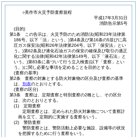
○美作市火災予防査察規程
平成17年3月31日
消防告示第5号
(目的)
第1条
この告示は、火災予防のため消防法
(昭和23年法律第
186号。以下「法」という。)
第4条及び第16条の5並びに高
圧ガス保安法
(昭和26年法律第204号。以下「保安法」とい
う。)
第62条及び液化石油ガスの保安の確保及び取引の適正
化に関する法律
(昭和42年法律第149号。以下「液石法」と
いう。)
第83条に基づいて行う立入検査
(以下「査察」とい
う。)
に関し必要な事項を定めることを目的とする。
(査察の基準)
第2条
査察の対象とする防火対象物の区分及び査察の基準
は、
別表
のとおりとする。
(査察の区分)
第3条
査察は、定期査察と特別査察の2種とし、その区分
は、次のとおりとする。
(1)
定期査察
定期査察とは、定められた防火対象物について査察計
画を立て、定期的に実施する査察をいう。
(2)
警防査察
警防査察とは、警防活動上必要な施設、設備等の状況
を把握するために行う査察をいう。