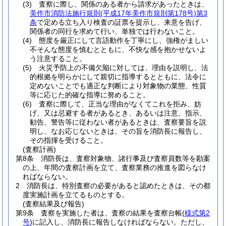
(3)
査察に際し、関係のある者から請求があったときは、
美作市消防法施行規則
(平成17年美作市規則第178号)
第3
条
で定める立ち入り検査の証票を提示し、来意を告げ、
関係者の同行を求めて行い、単独では行わないこと。
(4)
態度を厳正にして言語動作を丁寧にし、強権がましい
不そんな態度を慎むとともに、不快な感を抱かせないよ
う注意すること。
(5)
火災予防上の不備欠陥に対しては、理由を説明し、法
的根拠を明らかにして親切に指導するとともに、法令に
定めないことでも適正な判断により対象物の業態、性質
等に応じた的確な指導に努めること。
(6)
査察に際して、正当な理由がなくてこれを拒み、妨
げ、又は忌避する者があるとき、あるいは注意、指示、
勧告、警告等に従わない者があるときは、査察要旨を説
明し、なお応じないときは、その旨を消防長に報告し、
その指揮を受けること。
(査察計画)
第8条
消防長は、査察対象物、諸行事及び査察員数等を勘案
の上、年間の査察計画を立て、査察業務の推進を図らなけ
ればならない。
2
消防長は、特別査察の必要があると認めたときは、その都
度実施計画を立てるものとする。
(査察結果及び報告)
第9条
査察を実施した者は、査察の結果を査察台帳
(
様式第2
号
)
に記入し、消防長に報告しなければならない。
ただし、