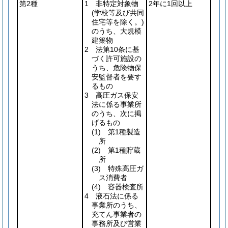
第2種
1 非特定対象物
2年に1回以上
(学校等及び共同
住宅等を除く。)
のうち、大規模
建築物
2 法第10条に基
づく許可施設の
うち、危険物保
安監督者を要す
るもの
3 高圧ガス保安
法に係る事業所
のうち、次に掲
げるもの
(1)
第1種製造
所
(2)
第1種貯蔵
所
(3)
特殊高圧ガ
ス消費者
(4)
容器検査所
4 液石法に係る
事業所のうち、
充てん事業者の
事務所及び営業