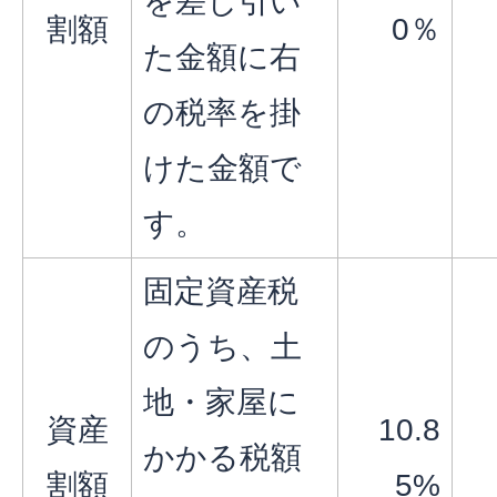
を差し引い
割額
0％
た金額に右
の税率を掛
けた金額で
す。
固定資産税
のうち、土
地・家屋に
資産
10.8
かかる税額
割額
5%