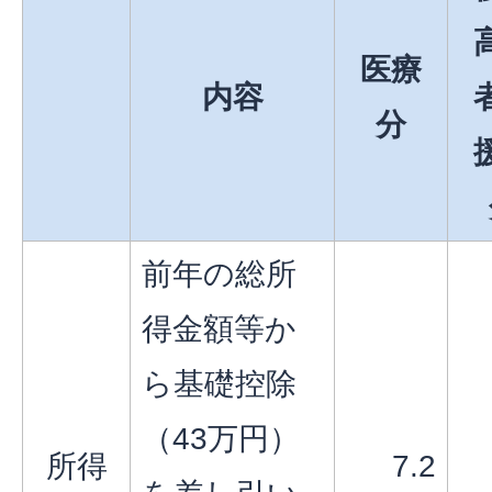
医療
内容
分
前年の総所
得金額等か
ら基礎控除
（43万円）
所得
7.2