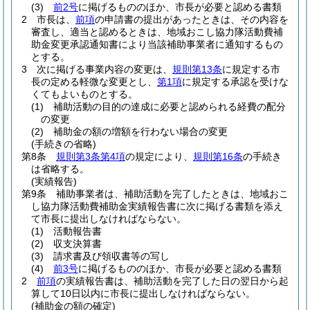
(3)
前2号
に掲げるもののほか、市長が必要と認める書類
2
市長は、
前項
の申請書の提出があったときは、その内容を
審査し、適当と認めるときは、地域おこし協力隊活動費補
助金変更承認通知書により当該補助事業者に通知するもの
とする。
3
次に掲げる事業内容の変更は、
規則第13条
に規定する市
長の定める軽微な変更とし、
第1項
に規定する承認を受けな
くてもよいものとする。
(1)
補助活動の目的の達成に必要と認められる経費の配分
の変更
(2)
補助金の額の増額を行わない場合の変更
(手続きの省略)
第8条
規則第3条第4項
の規定により、
規則第16条
の手続き
は省略する。
(実績報告)
第9条
補助事業者は、補助活動を完了したときは、地域おこ
し協力隊活動費補助金実績報告書に次に掲げる書類を添え
て市長に提出しなければならない。
(1)
活動報告書
(2)
収支決算書
(3)
請求書及び領収書等の写し
(4)
前3号
に掲げるもののほか、市長が必要と認める書類
2
前項
の実績報告書は、補助活動を完了した日の翌日から起
算して10日以内に市長に提出しなければならない。
(補助金の額の確定)