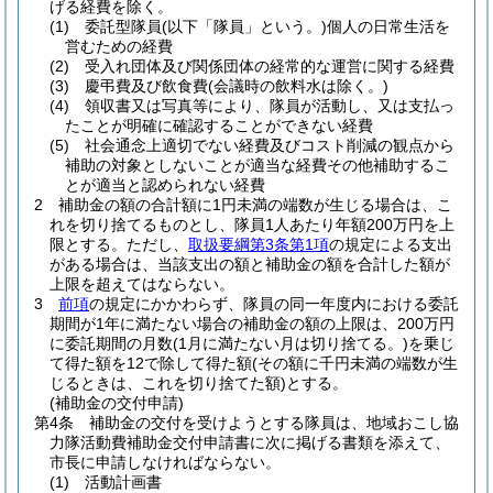
げる経費を除く。
(1)
委託型隊員
(以下「隊員」という。)
個人の日常生活を
営むための経費
(2)
受入れ団体及び関係団体の経常的な運営に関する経費
(3)
慶弔費及び飲食費
(会議時の飲料水は除く。)
(4)
領収書又は写真等により、隊員が活動し、又は支払っ
たことが明確に確認することができない経費
(5)
社会通念上適切でない経費及びコスト削減の観点から
補助の対象としないことが適当な経費その他補助するこ
とが適当と認められない経費
2
補助金の額の合計額に1円未満の端数が生じる場合は、こ
れを切り捨てるものとし、隊員1人あたり年額200万円を上
限とする。
ただし、
取扱要綱第3条第1項
の規定による支出
がある場合は、当該支出の額と補助金の額を合計した額が
上限を超えてはならない。
3
前項
の規定にかかわらず、隊員の同一年度内における委託
期間が1年に満たない場合の補助金の額の上限は、200万円
に委託期間の月数
(1月に満たない月は切り捨てる。)
を乗じ
て得た額を12で除して得た額
(その額に千円未満の端数が生
じるときは、これを切り捨てた額)
とする。
(補助金の交付申請)
第4条
補助金の交付を受けようとする隊員は、地域おこし協
力隊活動費補助金交付申請書に次に掲げる書類を添えて、
市長に申請しなければならない。
(1)
活動計画書