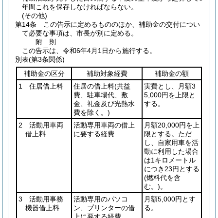
年間これを保存しなければならない。
(その他)
第14条
この告示に定めるもののほか、補助金の交付につい
て必要な事項は、市長が別に定める。
附
則
この告示は、令和6年4月1日から施行する。
別表
(第3条関係)
補助金の区分
補助対象経費
補助金の額
1 住居借上料
住居の借上料
(共益
実費とし、月額3
費、駐車場代、敷
5,000円を上限と
金、礼金及び光熱水
する。
費を除く。)
2 活動用車両
活動専用車両の借上
月額20,000円を上
借上料
に要する経費
限とする。ただ
し、自家用車を活
動に利用した場合
は1キロメートル
につき23円とする
(燃料代を含
む。)
。
3 活動用事務
活動専用のパソコ
月額5,000円とす
機器借上料
ン、プリンターの借
る。
上に要する経費