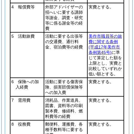
4 報償費等
外部アドバイザーの
実費とする。
招へいに要する講師
等謝金、調査・研究
等に係る謝金等の経
費
5 活動旅費
活動に要する出張等
美作市職員等の旅
の交通費、通行料
費に関する条例
金、宿泊費等の経費
(平成17年美作市
条例第45号)
に準
じて算定した額を
上限とし、実費と
比較していずれか
低い額とする。
6 保険への加
活動に要する傷害保
実費とする。
入経費
険、損害賠償保険等
への加入費
7 需用費
消耗品、作業道具、
実費とする。
図書、資料等の印刷
製本費、修繕料、燃
料費等の経費
8 役務費
郵便料、運搬費、各
実費とする。
種手数料等に要する