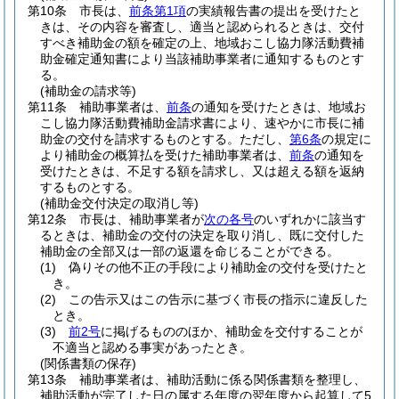
第10条
市長は、
前条第1項
の実績報告書の提出を受けたと
きは、その内容を審査し、適当と認められるときは、交付
すべき補助金の額を確定の上、地域おこし協力隊活動費補
助金確定通知書により当該補助事業者に通知するものとす
る。
(補助金の請求等)
第11条
補助事業者は、
前条
の通知を受けたときは、地域お
こし協力隊活動費補助金請求書により、速やかに市長に補
助金の交付を請求するものとする。
ただし、
第6条
の規定に
より補助金の概算払を受けた補助事業者は、
前条
の通知を
受けたときは、不足する額を請求し、又は超える額を返納
するものとする。
(補助金交付決定の取消し等)
第12条
市長は、補助事業者が
次の各号
のいずれかに該当す
るときは、補助金の交付の決定を取り消し、既に交付した
補助金の全部又は一部の返還を命じることができる。
(1)
偽りその他不正の手段により補助金の交付を受けたと
き。
(2)
この告示又はこの告示に基づく市長の指示に違反した
とき。
(3)
前2号
に掲げるもののほか、補助金を交付することが
不適当と認める事実があったとき。
(関係書類の保存)
第13条
補助事業者は、補助活動に係る関係書類を整理し、
補助活動が完了した日の属する年度の翌年度から起算して5