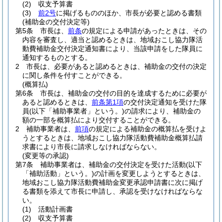
(2)
収支予算書
(3)
前2号
に掲げるもののほか、市長が必要と認める書類
(補助金の交付決定等)
第5条
市長は、
前条
の規定による申請があったときは、その
内容を審査し、適当と認めるときは、地域おこし協力隊活
動費補助金交付決定通知書により、当該申請をした隊員に
通知するものとする。
2
市長は、必要があると認めるときは、補助金の交付の決定
に関し条件を付すことができる。
(概算払)
第6条
市長は、補助金の交付の目的を達成するために必要が
あると認めるときは、
前条第1項
の交付決定通知を受けた隊
員
(以下「補助事業者」という。)
の請求により、補助金の
額の一部を概算払により交付することができる。
2
補助事業者は、
前項
の規定による補助金の概算払を受けよ
うとするときは、地域おこし協力隊活動費補助金概算払請
求書により市長に請求しなければならない。
(変更等の承認)
第7条
補助事業者は、補助金の交付決定を受けた活動
(以下
「補助活動」という。)
の計画を変更しようとするときは、
地域おこし協力隊活動費補助金変更承認申請書に次に掲げ
る書類を添えて市長に申請し、承認を受けなければならな
い。
(1)
活動計画書
(2)
収支予算書