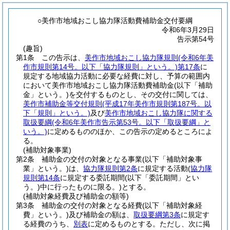
○美作市地域おこし協力隊活動費補助金交付要綱
令和6年3月29日
告示第54号
(趣旨)
第1条
この告示は、
美作市地域おこし協力隊規則
(令和6年美
作市規則第14号。以下「協力隊規則」という。)
第17条
に
規定する地域協力活動に必要な経費に対し、予算の範囲内
において美作市地域おこし協力隊活動費補助金
(以下「補助
金」という。)
を交付するものとし、その交付に関しては、
美作市補助金等交付規則
(平成17年美作市規則第187号。以
下「規則」という。)
及び
美作市地域おこし協力隊に関する
取扱要綱
(令和6年美作市告示第53号。以下「取扱要綱」と
いう。)
に定めるもののほか、この告示の定めるところによ
る。
(補助対象事業)
第2条
補助金の交付の対象となる事業
(以下「補助対象事
業」という。)
は、
協力隊規則第2条
に規定する活動
(
協力隊
規則第14条
に規定する委託期間
(以下「委託期間」とい
う。)
中に行ったものに限る。)
とする。
(補助対象経費及び補助金の額等)
第3条
補助金の交付の対象となる経費
(以下「補助対象経
費」という。)
及び補助金の額は、
取扱要綱第3条
に規定す
る経費のうち、
別表
に定めるものとする。
ただし、次に掲